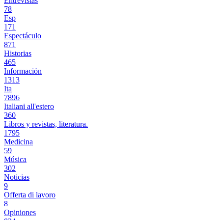
Entrevistas
78
Esp
171
Espectáculo
871
Historias
465
Información
1313
Ita
7896
Italiani all'estero
360
Libros y revistas, literatura.
1795
Medicina
59
Música
302
Noticias
9
Offerta di lavoro
8
Opiniones