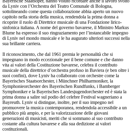
Bayerische Staatsoper, hanno voluto ricordare anche il lavoro svolto
da Lyniv con l’Orchestra del Teatro Comunale di Bologna,
sottolineando come questa collaborazione abbia aperto un nuovo
capitolo nella storia della musica, rendendola la prima donna a
ricoprire il ruolo di Direttrice musicale di una Fondazione lirico-
sinfonica italiana. A nome del governo bavarese, il Ministro Markus
Blume ha espresso il suo ringraziamento per l’instancabile impegno
di Lyniv nel mondo musicale e le ha augurato ulteriori successi nella
sua brillante carriera.
Il riconoscimento, che dal 1961 premia le personalità che si
impegnano in modo eccezionale per il bene comune e che danno
vita ai valori della Costituzione bavarese, celebra il contributo
musicale della direttrice d’orchestra profuso in Baviera (e ben oltre i
suoi confini), dove Lyniv ha collaborato con orchestre come la
Bayerisches Staatsorchester, i Münchner Philharmoniker, la
Symphonieorchester des Bayerischen Rundfunks, i Bamberger
Symphoniker e la Bayerisches Landesjugendorchester ed è stata la
prima donna a salire sul podio del celebre Festival wagneriano a
Bayreuth. Lyniv si distingue, inoltre, per il suo impegno nel
promuovere la musica contemporanea, rendendola accessibile a un
pubblico più ampio, e per la valorizzazione delle giovani
generazioni di musicisti, meriti che si sommano al suo contributo
costante alla cultura bavarese e alla sua dedizione ai valori
costituzionali.