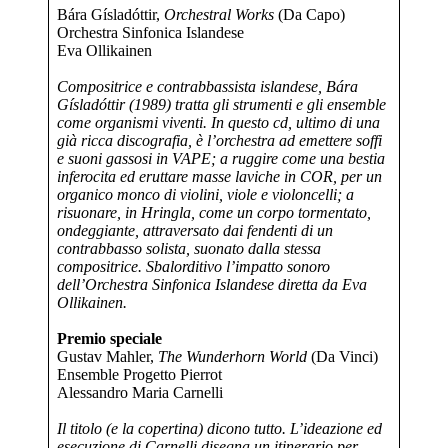
Bára Gísladóttir,
Orchestral Works
(Da Capo)
Orchestra Sinfonica Islandese
Eva Ollikainen
Compositrice e contrabbassista islandese, Bára
Gísladóttir (1989) tratta gli strumenti e gli ensemble
come organismi viventi. In questo cd, ultimo di una
già ricca discografia, è l’orchestra ad emettere soffi
e suoni gassosi in VAPE; a ruggire come una bestia
inferocita ed eruttare masse laviche in COR, per un
organico monco di violini, viole e violoncelli; a
risuonare, in Hringla, come un corpo tormentato,
ondeggiante, attraversato dai fendenti di un
contrabbasso solista, suonato dalla stessa
compositrice. Sbalorditivo l’impatto sonoro
dell’Orchestra Sinfonica Islandese diretta da Eva
Ollikainen.
Premio speciale
Gustav Mahler,
The Wunderhorn World
(Da Vinci)
Ensemble Progetto Pierrot
Alessandro Maria Carnelli
Il titolo (e la copertina) dicono tutto. L’ideazione ed
esecuzione di Carnelli disegna un itinerario per