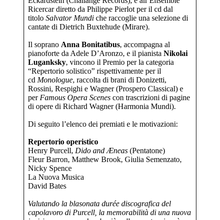
Eckardstein (Challange Records), e all’Ensemble
Ricercar diretto da Philippe Pierlot per il cd dal
titolo
Salvator Mundi
che raccoglie una selezione di
cantate di Dietrich Buxtehude (Mirare).
Il soprano
Anna Bonitatibus
, accompagna al
pianoforte da Adele D’Aronzo, e il pianista
Nikolai
Luganksky
, vincono il Premio per la categoria
“Repertorio solistico” rispettivamente per il
cd
Monologue
, raccolta di brani di Donizetti,
Rossini, Respighi e Wagner (Prospero Classical) e
per
Famous Opera Scenes
con trascrizioni di pagine
di opere di Richard Wagner (Harmonia Mundi).
Di seguito l’elenco dei premiati e le motivazioni:
Repertorio operistico
Henry Purcell,
Dido and Æneas
(Pentatone)
Fleur Barron, Matthew Brook, Giulia Semenzato,
Nicky Spence
La Nuova Musica
David Bates
Valutando la blasonata durée discografica del
capolavoro di Purcell, la memorabilità di una nuova