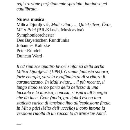
registrazione perfettamente spaziata, luminosa ed
equilibrata.
Nuova musica
Milica Djordjević,
Mali svitac,…, Quicksilver
,
Čvor,
Mit o Ptici
(BR-Klassik Musicaviva)
Symphonieorchester
Des Bayerischen Rundfunks
Johannes Kalitzke
Peter Rundel
Duncan Ward
Il cd riunisce quattro lavori sinfonici della serba
Milica Djordjević (1984). Grande fantasia sonora,
forte energia, varietà e raffinatezza di scrittura li
caratterizzano. In Mali svitac,… il più recente, il
lungo titolo serbo parla della bellezza di una
lucciola e la musica, concisa, si ispira all’energia
che dà luce. Čvor (nodo, groviglio) evoca una
staticità carica di tensione fino all’esplosione finale.
In Mit o ptici (Mito dell’uccello) il coro intona la
versione ridotta di un racconto di Miroslav Antić.
—