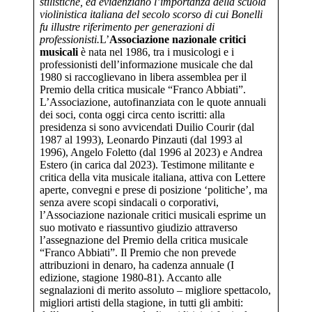
stilistiche, ed evidenziano l’importanza della scuola
violinistica italiana del secolo scorso di cui Bonelli
fu illustre riferimento per generazioni di
professionisti.
L’
Associazione nazionale critici
musicali
è nata nel 1986, tra i musicologi e i
professionisti dell’informazione musicale che dal
1980 si raccoglievano in libera assemblea per il
Premio della critica musicale “Franco Abbiati”.
L’Associazione, autofinanziata con le quote annuali
dei soci, conta oggi circa cento iscritti: alla
presidenza si sono avvicendati Duilio Courir (dal
1987 al 1993), Leonardo Pinzauti (dal 1993 al
1996), Angelo Foletto (dal 1996 al 2023) e Andrea
Estero (in carica dal 2023). Testimone militante e
critica della vita musicale italiana, attiva con Lettere
aperte, convegni e prese di posizione ‘politiche’, ma
senza avere scopi sindacali o corporativi,
l’Associazione nazionale critici musicali esprime un
suo motivato e riassuntivo giudizio attraverso
l’assegnazione del Premio della critica musicale
“Franco Abbiati”. Il Premio che non prevede
attribuzioni in denaro, ha cadenza annuale (I
edizione, stagione 1980-81). Accanto alle
segnalazioni di merito assoluto – migliore spettacolo,
migliori artisti della stagione, in tutti gli ambiti: