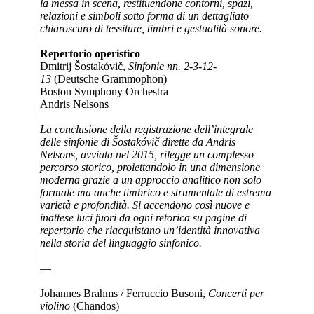
la messa in scena, restituendone contorni, spazi,
relazioni e simboli sotto forma di un dettagliato
chiaroscuro di tessiture, timbri e gestualità sonore.
Repertorio operistico
Dmitrij Šostakóvič,
Sinfonie nn. 2-3-12-
13
(Deutsche Grammophon)
Boston Symphony Orchestra
Andris Nelsons
La conclusione della registrazione dell’integrale
delle sinfonie di Šostakóvič dirette da Andris
Nelsons, avviata nel 2015, rilegge un complesso
percorso storico, proiettandolo in una dimensione
moderna grazie a un approccio analitico non solo
formale ma anche timbrico e strumentale di estrema
varietà e profondità. Si accendono così nuove e
inattese luci fuori da ogni retorica su pagine di
repertorio che riacquistano un’identità innovativa
nella storia del linguaggio sinfonico.
—
Johannes Brahms / Ferruccio Busoni,
Concerti per
violino
(Chandos)