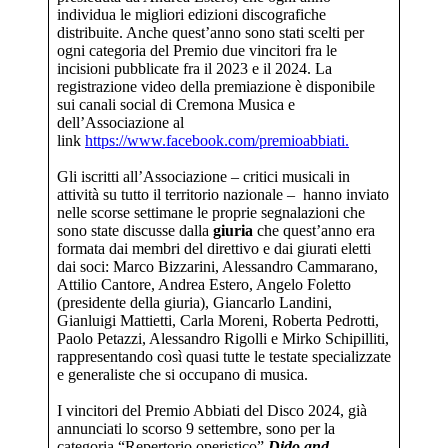
individua le migliori edizioni discografiche
distribuite. Anche quest’anno sono stati scelti per
ogni categoria del Premio due vincitori fra le
incisioni pubblicate fra il 2023 e il 2024. La
registrazione video della premiazione è disponibile
sui canali social di Cremona Musica e
dell’Associazione al
link
https://www.facebook.com/premioabbiati.
Gli iscritti all’Associazione – critici musicali in
attività su tutto il territorio nazionale – hanno inviato
nelle scorse settimane le proprie segnalazioni che
sono state discusse dalla
giuria
che quest’anno era
formata dai membri del direttivo e dai giurati eletti
dai soci: Marco Bizzarini, Alessandro Cammarano,
Attilio Cantore, Andrea Estero, Angelo Foletto
(presidente della giuria), Giancarlo Landini,
Gianluigi Mattietti, Carla Moreni, Roberta Pedrotti,
Paolo Petazzi, Alessandro Rigolli e Mirko Schipilliti,
rappresentando così quasi tutte le testate specializzate
e generaliste che si occupano di musica.
I vincitori del Premio Abbiati del Disco 2024, già
annunciati lo scorso 9 settembre, sono per la
categoria “Repertorio operistico”
Dido and