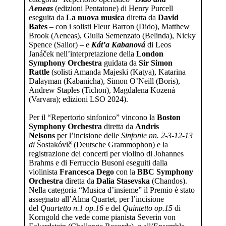
Aeneas
(edizioni Pentatone) di Henry Purcell
eseguita da
La nuova musica
diretta da
David
Bates
– con i solisti Fleur Barron (Dido), Matthew
Brook (Aeneas), Giulia Semenzato (Belinda), Nicky
Spence (Sailor) – e
Kát’a Kabanová
di Leos
Janáček nell’interpretazione della
London
Symphony Orchestra
guidata da
Sir Simon
Rattle
(solisti Amanda Majeski (Katya), Katarina
Dalayman (Kabanicha), Simon O’Neill (Boris),
Andrew Staples (Tichon), Magdalena Kozená
(Varvara); edizioni LSO 2024).
Per il “Repertorio sinfonico” vincono la
Boston
Symphony Orchestra
diretta da
Andris
Nelsons
per l’incisione delle
Sinfonie nn. 2-3-12-13
di
Šostakóvič (Deutsche Grammophon) e la
registrazione dei concerti per violino di Johannes
Brahms e di Ferruccio Busoni eseguiti dalla
violinista
Francesca Dego
con la
BBC Symphony
Orchestra
diretta da
Dalia Stasevska
(Chandos).
Nella categoria “Musica d’insieme” il Premio è stato
assegnato all’Alma Quartet, per l’incisione
del
Quartetto n.1 op.16
e del
Quintetto op.15
di
Korngold che vede come pianista Severin von