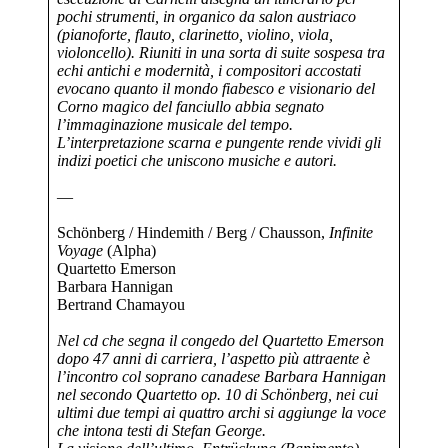
pochi strumenti, in organico da salon austriaco
(pianoforte, flauto, clarinetto, violino, viola,
violoncello). Riuniti in una sorta di suite sospesa tra
echi antichi e modernità, i compositori accostati
evocano quanto il mondo fiabesco e visionario del
Corno magico del fanciullo abbia segnato
l’immaginazione musicale del tempo.
L’interpretazione scarna e pungente rende vividi gli
indizi poetici che uniscono musiche e autori.
—
Schönberg / Hindemith / Berg / Chausson,
Infinite
Voyage
(Alpha)
Quartetto Emerson
Barbara Hannigan
Bertrand Chamayou
Nel cd che segna il congedo del Quartetto Emerson
dopo 47 anni di carriera, l’aspetto più attraente è
l’incontro col soprano canadese Barbara Hannigan
nel secondo Quartetto op. 10 di Schönberg, nei cui
ultimi due tempi ai quattro archi si aggiunge la voce
che intona testi di Stefan George.