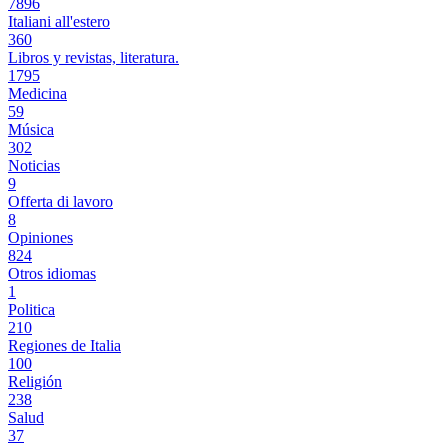
7896
Italiani all'estero
360
Libros y revistas, literatura.
1795
Medicina
59
Música
302
Noticias
9
Offerta di lavoro
8
Opiniones
824
Otros idiomas
1
Politica
210
Regiones de Italia
100
Religión
238
Salud
37