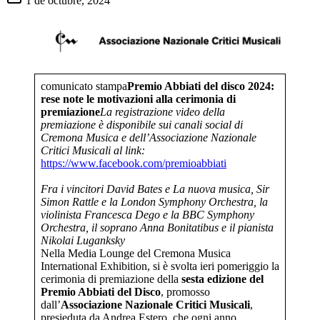
1 de octubre, 2024
comunicato stampa
Premio Abbiati del disco 2024:
rese note le motivazioni alla cerimonia di
premiazione
La registrazione video della
premiazione è disponibile sui canali social di
Cremona Musica e dell’Associazione Nazionale
Critici Musicali al link:
https://www.facebook.com/premioabbiati
Fra i vincitori David Bates e La nuova musica, Sir
Simon Rattle e la London Symphony Orchestra, la
violinista Francesca Dego e la BBC Symphony
Orchestra, il soprano Anna Bonitatibus e il pianista
Nikolai Luganksky
Nella Media Lounge del Cremona Musica
International Exhibition, si è svolta ieri pomeriggio la
cerimonia di premiazione della
sesta edizione del
Premio Abbiati del Disco
, promosso
dall’
Associazione Nazionale Critici Musicali
,
presieduta da Andrea Estero, che ogni anno