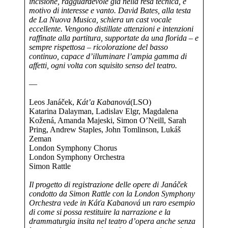
incisione, ragguardevole già nella resa tecnica, è
motivo di interesse e vanto. David Bates, alla testa
de La Nuova Musica, schiera un cast vocale
eccellente. Vengono distillate attenzioni e intenzioni
raffinate alla partitura, supportate da una florida – e
sempre rispettosa – ricolorazione del basso
continuo, capace d’illuminare l’ampia gamma di
affetti, ogni volta con squisito senso del teatro.
—
Leos Janáček,
Kát’a Kabanová
(LSO)
Katarina Dalayman, Ladislav Elgr, Magdalena
Kožená, Amanda Majeski, Simon O’Neill, Sarah
Pring, Andrew Staples, John Tomlinson, Lukáš
Zeman
London Symphony Chorus
London Symphony Orchestra
Simon Rattle
Il progetto di registrazione delle opere di Janáček
condotto da Simon Rattle con la London Symphony
Orchestra vede in Káťa Kabanová un raro esempio
di come si possa restituire la narrazione e la
drammaturgia insita nel teatro d’opera anche senza