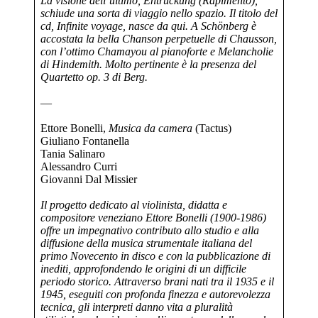
La visione dell’ultimo, Entrückung (Rapimento),
schiude una sorta di viaggio nello spazio. Il titolo del
cd, Infinite voyage, nasce da qui. A Schönberg è
accostata la bella Chanson perpetuelle di Chausson,
con l’ottimo Chamayou al pianoforte e Melancholie
di Hindemith. Molto pertinente è la presenza del
Quartetto op. 3 di Berg.
—
Ettore Bonelli,
Musica da camera
(Tactus)
Giuliano Fontanella
Tania Salinaro
Alessandro Curri
Giovanni Dal Missier
Il progetto dedicato al violinista, didatta e
compositore veneziano Ettore Bonelli (1900-1986)
offre un impegnativo contributo allo studio e alla
diffusione della musica strumentale italiana del
primo Novecento in disco e con la pubblicazione di
inediti, approfondendo le origini di un difficile
periodo storico. Attraverso brani nati tra il 1935 e il
1945, eseguiti con profonda finezza e autorevolezza
tecnica, gli interpreti danno vita a pluralità