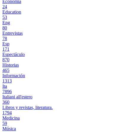
Economía
24
Education
53
Eng
80
Entrevistas
78
Esp
171
Espectáculo
870
Historias
465
Información
1313
Ita
7896
Italiani all'estero
360
Libros y revistas, literatura.
1794
Medicina
59
Música