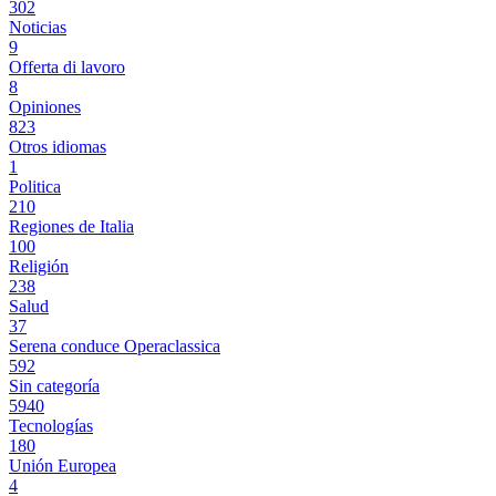
302
Noticias
9
Offerta di lavoro
8
Opiniones
823
Otros idiomas
1
Politica
210
Regiones de Italia
100
Religión
238
Salud
37
Serena conduce Operaclassica
592
Sin categoría
5940
Tecnologías
180
Unión Europea
4