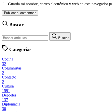
Guarda mi nombre, correo electrónico y web en este navegador p
Buscar
Buscar
Categorías
Cocina
32
Columnistas
2
Contacto
2
Cultura
1591
Deportes
137
Diplomacia
30