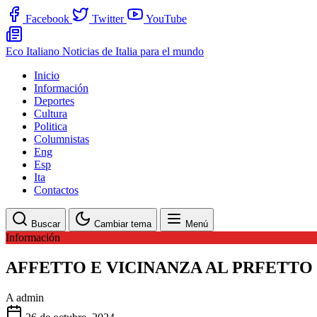
Facebook
Twitter
YouTube
Eco Italiano
Noticias de Italia para el mundo
Inicio
Información
Deportes
Cultura
Politica
Columnistas
Eng
Esp
Ita
Contactos
Buscar
Cambiar tema
Menú
Información
AFFETTO E VICINANZA AL PRFETTO
A
admin