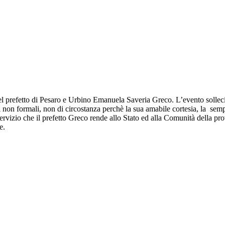
refetto di Pesaro e Urbino Emanuela Saveria Greco. L’evento sollecita i
 non formali, non di circostanza perchè la sua amabile cortesia, la semp
 servizio che il prefetto Greco rende allo Stato ed alla Comunità della p
e.