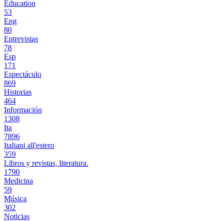
Education
53
Eng
80
Entrevistas
78
Esp
171
Espectáculo
869
Historias
464
Información
1308
Ita
7896
Italiani all'estero
359
Libros y revistas, literatura.
1790
Medicina
59
Música
302
Noticias