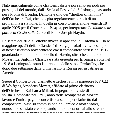
Nato musicalmente come clavicembalista e poi salito sui podi più
prestigiosi del mondo, dalla Scala al Festival di Salisburgo, passando
per i Proms di Londra, Dantone è uno dei “direttori di famiglia”
dell’Orchestra Rai, che lo ospita regolarmente per più di un
programma a stagione. In quella in corso tornerà anche venerdì 18
aprile 2025 per il Concerto di Pasqua, per interpretare
Le ultime sette
parole di Cristo sulla Croce
di Franz Joseph Haydn.
La serata del 30 e 31 ottobre invece si apre con la Sinfonia n. 1 in re
maggiore op. 25 detta “Classica” di Sergej Prokof’ev. Un esempio
di neoclassicismo novecentesco che il compositore scrisse nel 1917
guardando soprattutto al modello di Haydn, oltre che a quello di
Mozart. La Sinfonia Classica è stata eseguita per la prima a volta nel
1918 a Leningrado sotto la direzione dello stesso Prokof’ev, che
dopo due settimane dalla prima lasciò la Russia per espatriare in
America.
Segue il Concerto per clarinetto e orchestra in la maggiore KV 622
di Wolfgang Amadeus Mozart, affidato al primo clarinetto
dell’Orchestra Rai
Luca Milani
, impegnato in veste di
solista. Composto nel 1791, anno della scomparsa di Mozart, il
lavoro è l’unica pagina concertistica scritta per clarinetto dal
compositore. Nato su commissione dell’amico Anton Stadler,
nonostante sia stato creato quando l’autore era ormai allo stremo