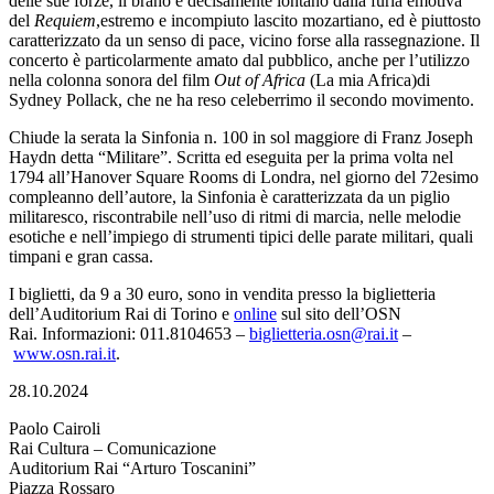
delle sue forze, il brano è decisamente lontano dalla furia emotiva
del
Requiem
,estremo e incompiuto lascito mozartiano, ed è piuttosto
caratterizzato da un senso di pace, vicino forse alla rassegnazione. Il
concerto è particolarmente amato dal pubblico, anche per l’utilizzo
nella colonna sonora del film
Out of Africa
(La mia Africa)di
Sydney Pollack, che ne ha reso celeberrimo il secondo movimento.
Chiude la serata la Sinfonia n. 100 in sol maggiore di Franz Joseph
Haydn detta “Militare”. Scritta ed eseguita per la prima volta nel
1794 all’Hanover Square Rooms di Londra, nel giorno del 72esimo
compleanno dell’autore, la Sinfonia è caratterizzata da un piglio
militaresco, riscontrabile nell’uso di ritmi di marcia, nelle melodie
esotiche e nell’impiego di strumenti tipici delle parate militari, quali
timpani e gran cassa.
I biglietti, da 9 a 30 euro, sono in vendita presso la biglietteria
dell’Auditorium Rai di Torino e
online
sul sito dell’OSN
Rai. Informazioni: 011.8104653 –
biglietteria.osn@rai.it
–
www.osn.rai.it
.
28.10.2024
Paolo Cairoli
Rai Cultura – Comunicazione
Auditorium Rai “Arturo Toscanini”
Piazza Rossaro