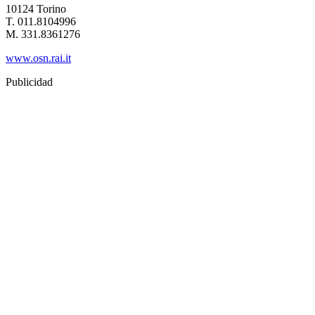
10124 Torino
T. 011.8104996
M. 331.8361276
www.osn.rai.it
Publicidad