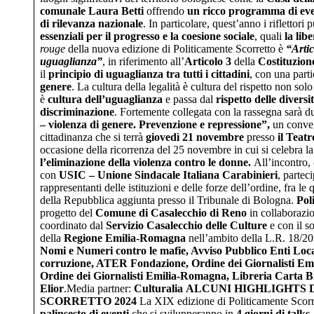
comunale Laura Betti
offrendo
un ricco programma di event
di rilevanza nazionale
. In particolare, quest’anno i riflettori
essenziali per il progresso e la coesione sociale
, quali
la lib
rouge
della nuova edizione di Politicamente Scorretto è
“Artic
uguaglianza”
, in riferimento all’
Articolo 3
della
Costituzione
il
principio di uguaglianza tra tutti i cittadini
, con una parti
genere
. La cultura della legalità è cultura del rispetto non sol
è
cultura dell’uguaglianza
e passa dal
rispetto delle diversi
discriminazione
. Fortemente collegata con la rassegna sarà 
– violenza di genere. Prevenzione e repressione”,
un conve
cittadinanza
che si terrà
giovedì 21 novembre
presso
il Teat
occasione della ricorrenza del 25 novembre in cui si celebra la
l’eliminazione della violenza contro le donne.
All’incontro,
con
USIC – Unione Sindacale Italiana Carabinieri
, partec
rappresentanti delle istituzioni e delle forze dell’ordine, fra le 
della Repubblica aggiunta presso il Tribunale di Bologna.
Pol
progetto del
Comune di Casalecchio di Reno
in collaborazi
coordinato dal
Servizio Casalecchio delle Culture
e con il s
della
Regione Emilia-Romagna
nell’ambito della L.R. 18/20
Nomi e Numeri contro le mafie, Avviso Pubblico Enti Loca
corruzione, ATER Fondazione, Ordine dei Giornalisti E
Ordine dei Giornalisti Emilia-Romagna, Libreria Carta 
Elior
.Media partner:
Culturalia
ALCUNI HIGHLIGHTS 
SCORRETTO 2024
La XIX edizione di Politicamente Scor
palinsesto di eventi
che si svilupperanno in
4 giorni di
talks,