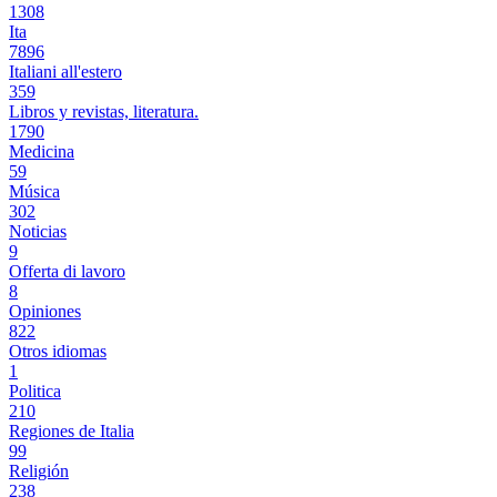
1308
Ita
7896
Italiani all'estero
359
Libros y revistas, literatura.
1790
Medicina
59
Música
302
Noticias
9
Offerta di lavoro
8
Opiniones
822
Otros idiomas
1
Politica
210
Regiones de Italia
99
Religión
238