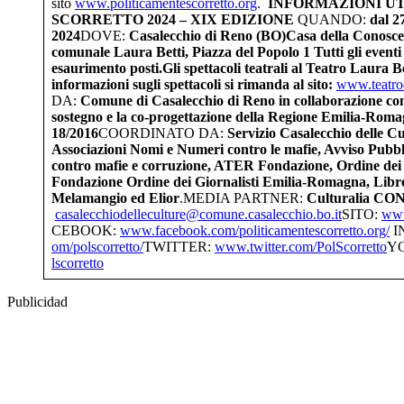
sito
www.politicamentescorretto.org
.
INFORMAZIONI UT
SCORRETTO 2024 – XIX EDIZIONE
QUANDO:
dal 2
2024
DOVE:
Casalecchio di Reno (BO)Casa della Conosce
comunale Laura Betti, Piazza del Popolo 1 Tutti gli eventi 
esaurimento posti.Gli spettacoli teatrali al Teatro Laura 
informazioni sugli spettacoli si rimanda al sito:
www.teatroc
DA:
Comune di Casalecchio di Reno in collaborazione con 
sostegno e la co-progettazione della Regione Emilia-Roma
18/2016
COORDINATO DA:
Servizio Casalecchio delle C
Associazioni Nomi e Numeri contro le mafie, Avviso Pubbl
contro mafie e corruzione, ATER Fondazione, Ordine dei
Fondazione Ordine dei Giornalisti Emilia-Romagna, Libr
Melamangio ed Elior
.MEDIA PARTNER:
Culturalia
CON
casalecchiodelleculture@comune.casalecchio.bo.it
SITO:
www
CEBOOK:
www.facebook.com/politicamentescorretto.org/
I
om/polscorretto/
TWITTER:
www.twitter.com/PolScorretto
Y
lscorretto
Publicidad