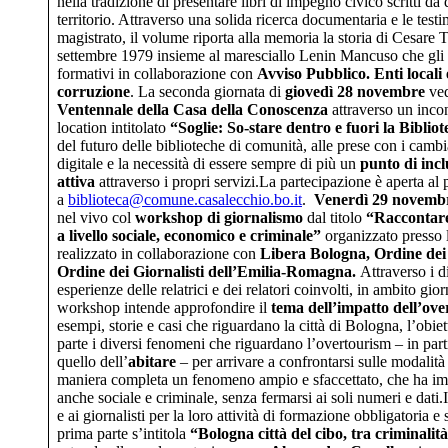
nella tradizione di presentare libri di impegno civico scritti da
territorio. Attraverso una solida ricerca documentaria e le test
magistrato, il volume riporta alla memoria la storia di Cesare 
settembre 1979 insieme al maresciallo Lenin Mancuso che gli 
formativi in collaborazione con
Avviso Pubblico. Enti locali
corruzione
. La seconda giornata di
giovedì 28 novembre
ved
Ventennale della Casa della Conoscenza
attraverso un inco
location intitolato
“Soglie: So-stare dentro e fuori la Biblio
del futuro delle biblioteche di comunità, alle prese con i cambi
digitale e la necessità di essere sempre di più un
punto di incl
attiva
attraverso i propri servizi.La partecipazione è aperta al 
a
biblioteca@comune.casalecchio.bo.it
.
Venerdì 29 novemb
nel vivo col
workshop
di giornalismo
dal titolo
“Raccontare 
a livello sociale, economico e criminale”
organizzato presso 
realizzato in collaborazione con
Libera Bologna, Ordine dei
Ordine dei Giornalisti dell’Emilia-Romagna.
Attraverso i di
esperienze delle relatrici e dei relatori coinvolti, in ambito gio
workshop intende approfondire il
tema dell’impatto dell’over
esempi, storie e casi che riguardano la città di Bologna, l’obie
parte i diversi fenomeni che riguardano l’overtourism – in part
quello dell’
abitare
– per arrivare a confrontarsi sulle modalità
maniera completa un fenomeno ampio e sfaccettato, che ha im
anche sociale e criminale, senza fermarsi ai soli numeri e dati.I
e ai giornalisti per la loro attività di formazione obbligatoria e
prima parte s’intitola
“Bologna città del cibo, tra criminali