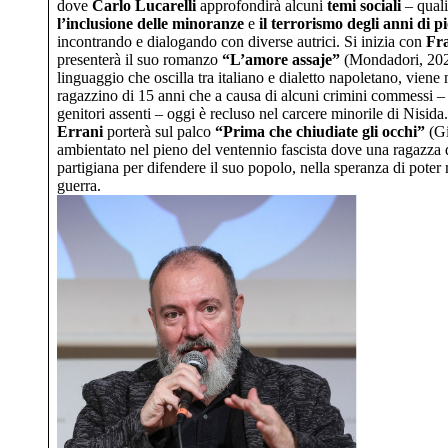
dove
Carlo Lucarelli
approfondirà alcuni
temi sociali
– qual
l’inclusione delle minoranze
e
il terrorismo degli anni di 
incontrando e dialogando con diverse autrici. Si inizia con
Fr
presenterà il suo romanzo
“L’amore assaje”
(Mondadori, 2024
linguaggio che oscilla tra italiano e dialetto napoletano, vien
ragazzino di 15 anni che a causa di alcuni crimini commessi – fr
genitori assenti – oggi è recluso nel carcere minorile di Nisida
Errani
porterà sul palco
“Prima che chiudiate gli occhi”
(Gi
ambientato nel pieno del ventennio fascista dove una ragazza de
partigiana per difendere il suo popolo, nella speranza di poter m
guerra.