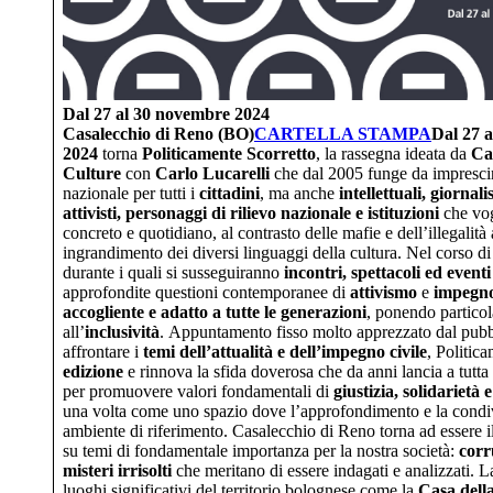
Dal 27 al 30 novembre 2024
Casalecchio di Reno (BO)
CARTELLA STAMPA
Dal 27 
2024
torna
Politicamente Scorretto
, la rassegna ideata da
Ca
Culture
con
Carlo Lucarelli
che dal 2005 funge da imprescind
nazionale per tutti i
cittadini
, ma anche
intellettuali, giornali
attivisti, personaggi di rilievo nazionale e istituzioni
che vo
concreto e quotidiano, al contrasto delle mafie e dell’illegalità 
ingrandimento dei diversi linguaggi della cultura. Nel corso di 
durante i quali si susseguiranno
incontri, spettacoli ed eventi
approfondite questioni contemporanee di
attivismo
e
impegno
accogliente e adatto a tutte le generazioni
, ponendo particol
all’
inclusività
. Appuntamento fisso molto apprezzato dal pubb
affrontare i
temi dell’attualità e dell’impegno civile
, Politic
edizione
e rinnova la sfida doverosa che da anni lancia a tutta 
per promuovere valori fondamentali di
giustizia, solidarietà e
una volta come uno spazio dove l’approfondimento e la condivi
ambiente di riferimento. Casalecchio di Reno torna ad essere i
su temi di fondamentale importanza per la nostra società:
corr
misteri irrisolti
che meritano di essere indagati e analizzati. L
luoghi significativi del territorio bolognese come la
Casa dell