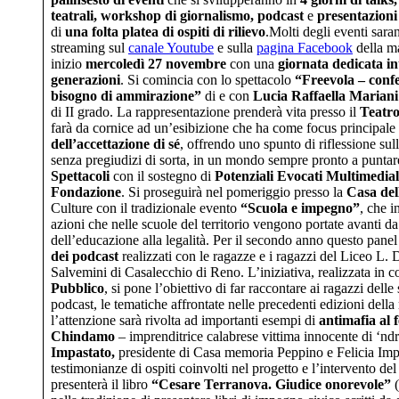
teatrali, workshop di giornalismo, podcast
e
presentazioni 
di
una folta platea di ospiti di rilievo
.Molti degli eventi saran
streaming sul
canale Youtube
e sulla
pagina Facebook
della ma
inizio
mercoledì 27 novembre
con una
giornata dedicata i
generazioni
.
Si comincia
con lo spettacolo
“Freevola – confes
bisogno di ammirazione”
di e con
Lucia Raffaella Mariani
di II grado. La rappresentazione prenderà vita presso il
Teatro
farà da cornice ad un’esibizione che ha come focus principale 
dell’accettazione di sé
, offrendo uno spunto di riflessione
sul
senza pregiudizi di sorta, in un mondo sempre pronto a puntare
Spettacoli
con il sostegno di
Potenziali Evocati Multimedial
Fondazione
. Si proseguirà nel pomeriggio
presso la
Casa de
Culture con il tradizionale evento
“Scuola e impegno”
, che i
azioni che nelle scuole del territorio vengono portate avanti da
dell’educazione alla legalità. Per il secondo anno questo panel
dei podcast
realizzati con le ragazze e i ragazzi del Liceo L. 
Salvemini di Casalecchio di Reno. L’iniziativa, realizzata in 
Pubblico
, si pone l’obiettivo di far raccontare ai ragazzi delle
podcast, le tematiche affrontate nelle precedenti edizioni dell
l’attenzione sarà rivolta ad importanti esempi di
antimafia al 
Chindamo
– imprenditrice calabrese vittima innocente di ‘ndr
Impastato,
presidente di Casa memoria Peppino e Felicia Impa
testimonianze di ospiti coinvolti nel progetto e l’intervento de
presenterà il libro
“Cesare Terranova. Giudice onorevole”