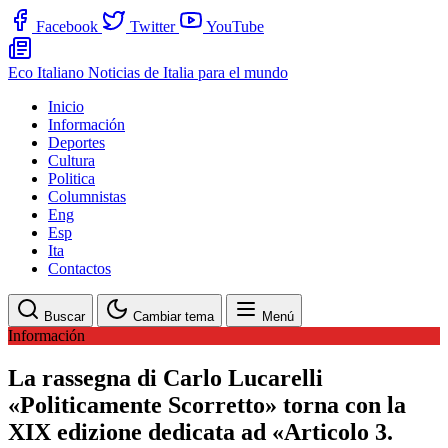
Facebook
Twitter
YouTube
Eco Italiano
Noticias de Italia para el mundo
Inicio
Información
Deportes
Cultura
Politica
Columnistas
Eng
Esp
Ita
Contactos
Buscar
Cambiar tema
Menú
Información
La rassegna di Carlo Lucarelli
«Politicamente Scorretto» torna con la
XIX edizione dedicata ad «Articolo 3.