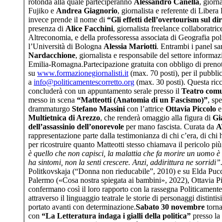
rotonda alla quale parteciperanno
Alessandro Canella
, giorn
Fujiko e
Andrea Giagnorio
, giornalista e referente di Liber
invece prende il nome di
“Gli effetti dell’overtourism sul dir
presenza di
Alice Facchini
, giornalista freelance collaboratric
Altreconomia, e della professoressa associata di Geografia po
l’Università di Bologna
Alessia Mariotti
. Entrambi i panel s
Nardacchione
, giornalista e responsabile del settore inform
Emilia-Romagna.Partecipazione gratuita con obbligo di prenotaz
su
www.formazionegiornalisti.it
(max. 70 posti), per il pubbli
a
info@politicamentescorretto.org
(max. 30 posti). Questa ricc
concluderà con un appuntamento serale presso il
Teatro comu
messo in scena
“Matteotti (Anatomia di un Fascismo)”
, sp
drammaturgo
Stefano Massini
con
l’attrice
Ottavia Piccolo
e
Multietnica di Arezzo
,
che renderà omaggio alla figura di
Gi
dell’assassinio dell’onorevole
per mano fascista. Curata da
A
rappresentazione parte dalla testimonianza di chi c’era, di chi ha
per ricostruire quanto Matteotti stesso chiamava il pericolo pi
è quello che non capisci, la malattia che fa morire un uomo è
ha sintomi, non la senti crescere. Anzi, addirittura ne sorridi”
Politkovskaja (“Donna non rieducabile”, 2010) e su Elda Pucc
Palermo («Cosa nostra spiegata ai bambini», 2022), Ottavia P
confermano così il loro rapporto con la rassegna Politicamente
attraverso il linguaggio teatrale le storie di personaggi distinti
portato avanti con determinazione.
Sabato 30 novembre
torna
con
“La Letteratura indaga i gialli della politica”
presso la