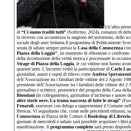
Un’altra prese
di
“Ci siamo traditi tutti”
(Solferino, 2024), romanzo di deb
fa rivivere con accuratezza la stagione del terrorismo, dello sc
sociale degli anni Settanta.Il programma di Politicamente Scor
serata
di sabato sempre presso la
Casa della Conoscenza
co
Piazza della Loggia”
,
un momento di riflessione e confronto
della ricostruzione della verità storica e processuale in occasi
Strage di Piazza della Loggia
, le cui vittime non hanno avuto
quarant’anni. L’incontro vedrà la partecipazione di
Carlo Luc
giornalisti, autori e ospiti di rilievo come
Andrea Speranzoni
dell’Associazione tra i familiari delle vittime del 2 Agosto 19
presidente dell’Associazione tra i familiari delle vittime del 
giornalista e scrittrice, promotrice del progetto della Casa de
Biondani
(in collegamento), giornalista d’inchiesta e autore de
altre storie nere. La trama nascosta di tutte le stragi”
(Fuo
Fenaroli
, assessore con delega a rappresentare il Comune nel
Brescia. Vi segnaliamo che, come nelle precedenti edizioni, sa
Conoscenza
in Piazza delle Culture il
Bookshop di Libreria
giornate di mercoledì e sabato sarà possibile acquistare i libri 
manifestazione. Il
programma completo
sarà presto disponibi