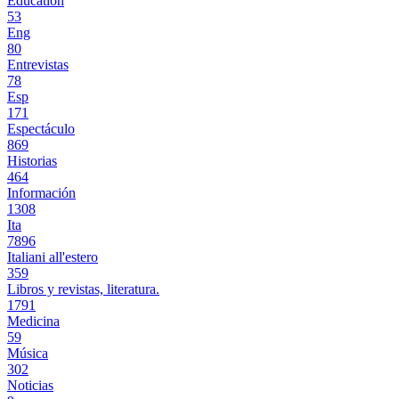
Education
53
Eng
80
Entrevistas
78
Esp
171
Espectáculo
869
Historias
464
Información
1308
Ita
7896
Italiani all'estero
359
Libros y revistas, literatura.
1791
Medicina
59
Música
302
Noticias