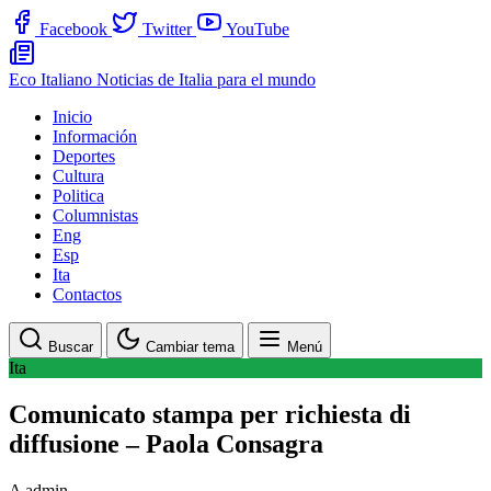
Facebook
Twitter
YouTube
Eco Italiano
Noticias de Italia para el mundo
Inicio
Información
Deportes
Cultura
Politica
Columnistas
Eng
Esp
Ita
Contactos
Buscar
Cambiar tema
Menú
Ita
Comunicato stampa per richiesta di
diffusione – Paola Consagra
A
admin