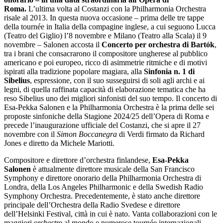
Roma.
L’ultima volta al Costanzi con la Philharmonia Orchestra
risale al 2013. In questa nuova occasione – prima delle tre tappe
della tournée in Italia della compagine inglese, a cui seguono Lucca
(Teatro del Giglio) l’8 novembre e Milano (Teatro alla Scala) il 9
novembre – Salonen accosta il
Concerto per orchestra di Bartók
,
tra i brani che consacrarono il compositore ungherese al pubblico
americano e poi europeo, ricco di asimmetrie ritmiche e di motivi
ispirati alla tradizione popolare magiara, alla
Sinfonia n. 1 di
Sibelius
, espressione, con il suo susseguirsi di soli agli archi e ai
legni, di quella raffinata capacità di elaborazione tematica che ha
reso Sibelius uno dei migliori sinfonisti del suo tempo. Il concerto di
Esa-Pekka Salonen e la Philharmonia Orchestra è la prima delle sei
proposte sinfoniche della Stagione 2024/25 dell’Opera di Roma e
precede l’inaugurazione ufficiale del Costanzi, che si apre il 27
novembre con il
Simon Boccanegra
di Verdi firmato da Richard
Jones e diretto da Michele Mariotti.
Compositore e direttore d’orchestra finlandese,
Esa-Pekka
Salonen
è attualmente direttore musicale della San Francisco
Symphony e direttore onorario della Philharmonia Orchestra di
Londra, della Los Angeles Philharmonic e della Swedish Radio
Symphony Orchestra. Precedentemente, è stato anche direttore
principale dell’Orchestra della Radio Svedese e direttore
dell’Helsinki Festival, città in cui è nato. Vanta collaborazioni con le
maggiori orchestre al mondo e numerose tournée internazionali,