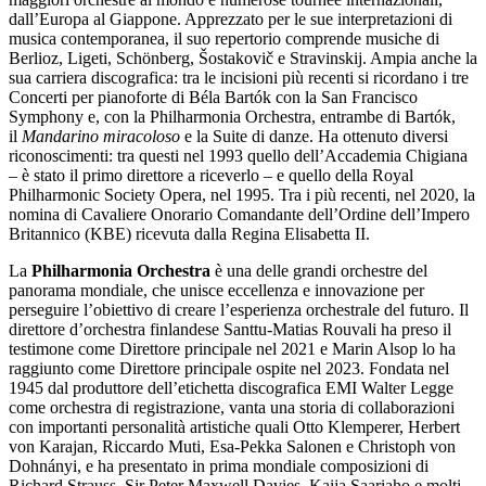
dall’Europa al Giappone. Apprezzato per le sue interpretazioni di
musica contemporanea, il suo repertorio comprende musiche di
Berlioz, Ligeti, Schönberg, Šostakovič e Stravinskij. Ampia anche la
sua carriera discografica: tra le incisioni più recenti si ricordano i tre
Concerti per pianoforte di Béla Bartók con la San Francisco
Symphony e, con la Philharmonia Orchestra, entrambe di Bartók,
il
Mandarino miracoloso
e la Suite di danze. Ha ottenuto diversi
riconoscimenti: tra questi nel 1993 quello dell’Accademia Chigiana
– è stato il primo direttore a riceverlo – e quello della Royal
Philharmonic Society Opera, nel 1995. Tra i più recenti, nel 2020, la
nomina di Cavaliere Onorario Comandante dell’Ordine dell’Impero
Britannico (KBE) ricevuta dalla Regina Elisabetta II.
La
Philharmonia Orchestra
è una delle grandi orchestre del
panorama mondiale, che unisce eccellenza e innovazione per
perseguire l’obiettivo di creare l’esperienza orchestrale del futuro. Il
direttore d’orchestra finlandese Santtu-Matias Rouvali ha preso il
testimone come Direttore principale nel 2021 e Marin Alsop lo ha
raggiunto come Direttore principale ospite nel 2023. Fondata nel
1945 dal produttore dell’etichetta discografica EMI Walter Legge
come orchestra di registrazione, vanta una storia di collaborazioni
con importanti personalità artistiche quali Otto Klemperer, Herbert
von Karajan, Riccardo Muti, Esa-Pekka Salonen e Christoph von
Dohnányi, e ha presentato in prima mondiale composizioni di
Richard Strauss, Sir Peter Maxwell Davies, Kaija Saariaho e molti