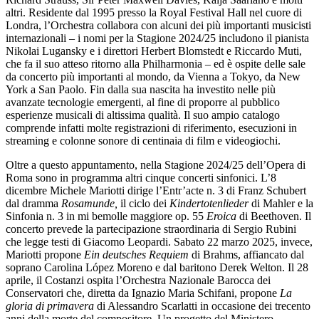
altri. Residente dal 1995 presso la Royal Festival Hall nel cuore di
Londra, l’Orchestra collabora con alcuni dei più importanti musicisti
internazionali – i nomi per la Stagione 2024/25 includono il pianista
Nikolai Lugansky e i direttori Herbert Blomstedt e Riccardo Muti,
che fa il suo atteso ritorno alla Philharmonia – ed è ospite delle sale
da concerto più importanti al mondo, da Vienna a Tokyo, da New
York a San Paolo. Fin dalla sua nascita ha investito nelle più
avanzate tecnologie emergenti, al fine di proporre al pubblico
esperienze musicali di altissima qualità. Il suo ampio catalogo
comprende infatti molte registrazioni di riferimento, esecuzioni in
streaming e colonne sonore di centinaia di film e videogiochi.
Oltre a questo appuntamento, nella Stagione 2024/25 dell’Opera di
Roma sono in programma altri cinque concerti sinfonici. L’8
dicembre Michele Mariotti dirige l’Entr’acte n. 3 di Franz Schubert
dal dramma
Rosamunde,
il ciclo dei
Kindertotenlieder
di Mahler e la
Sinfonia n. 3 in mi bemolle maggiore op. 55
Eroica
di Beethoven. Il
concerto prevede la partecipazione straordinaria di Sergio Rubini
che legge testi di Giacomo Leopardi. Sabato 22 marzo 2025, invece,
Mariotti propone
Ein deutsches Requiem
di Brahms, affiancato dal
soprano Carolina López Moreno e dal baritono Derek Welton.
Il 28
aprile, il Costanzi ospita l’Orchestra Nazionale Barocca dei
Conservatori che, diretta da Ignazio Maria Schifani, propone
La
gloria di primavera
di Alessandro Scarlatti in occasione dei trecento
anni della morte del compositore. Un progetto del Ministero