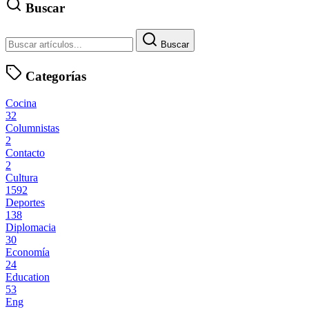
Buscar
Buscar
Categorías
Cocina
32
Columnistas
2
Contacto
2
Cultura
1592
Deportes
138
Diplomacia
30
Economía
24
Education
53
Eng