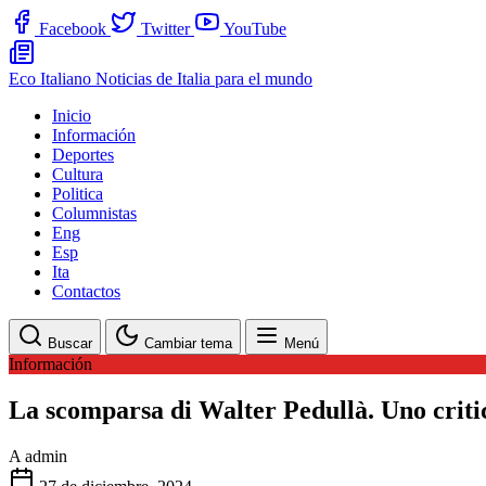
Facebook
Twitter
YouTube
Eco Italiano
Noticias de Italia para el mundo
Inicio
Información
Deportes
Cultura
Politica
Columnistas
Eng
Esp
Ita
Contactos
Buscar
Cambiar tema
Menú
Información
La scomparsa di Walter Pedullà. Uno critico
A
admin