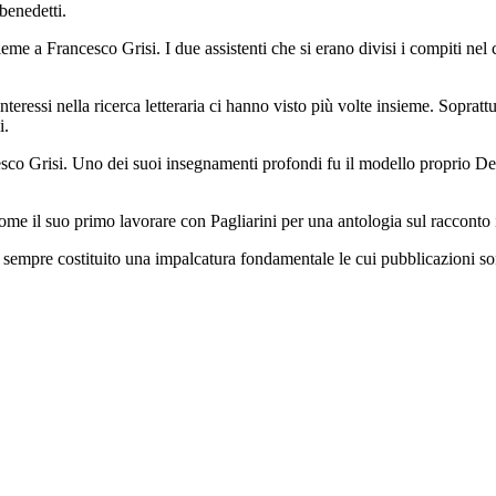
benedetti.
eme a Francesco Grisi. I due assistenti che si erano divisi i compiti nel 
eressi nella ricerca letteraria ci hanno visto più volte insieme. Soprattu
li.
co Grisi. Uno dei suoi insegnamenti profondi fu il modello proprio Deb
ome il suo primo lavorare con Pagliarini per una antologia sul racconto 
ico ha sempre costituito una impalcatura fondamentale le cui pubblicazion