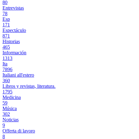
80
Entrevistas
78
Esp
171
Espectáculo
871
Historias
465
Información
1313
Ita
7896
Italiani all'estero
360
Libros y revistas, literatura.
1795
Medicina
59
Música
302
Noticias
9
Offerta di lavoro
8