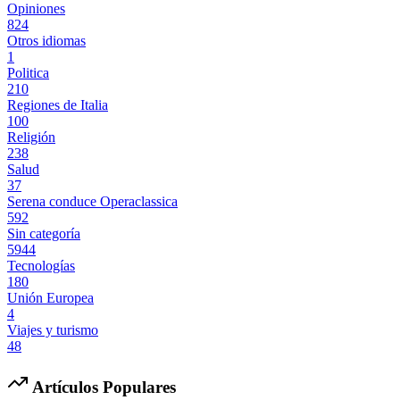
Opiniones
824
Otros idiomas
1
Politica
210
Regiones de Italia
100
Religión
238
Salud
37
Serena conduce Operaclassica
592
Sin categoría
5944
Tecnologías
180
Unión Europea
4
Viajes y turismo
48
Artículos Populares