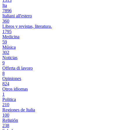
1313
Ita
7896
Italiani all'estero
360
Libros y revistas, literatura.
1795
Medicina
59
Música
302
Noticias
9
Offerta di lavoro
8
Opiniones
824
Otros idiomas
1
Politica
210
Regiones de Italia
100
Religión
238