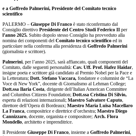
e a Goffredo Palmerini, Presidente del Comitato tecnico
scientifico
PALERMO –
Giuseppe Di Franco
è stato riconfermato dal
Consiglio direttivo
Presidente del Centro Studi Federico II
per
l’anno 2025
.
Subito dopolo stesso Consiglio ha provveduto alla
nomina dei componenti del
Comitato tecnico scientifico
ed in
particolare nella conferma alla presidenza di
Goffredo Palmerini
(giornalista e scrittore).
Palmerini
, per l’anno 2025, sarà affiancato, quali componenti del
Comitato, dalle seguenti personalità:
Cav. Uff. Prof. Hafez Haidar
,
insigne poeta e scrittore già candidato al Premio Nobel per la Pace e
la Letteratura;
Dott. Stefano Vaccara
,
fondatore e columnist de “La
Voce di New York”, docente di Giornalismo al Lehman College;
Dott.ssa Ilaria Costa
, dirigente dell’Italian American Committee
and Columbus Citizens Foundation;
Dott.ssa Cristina Di Silvio,
esperta di relazioni internazionali;
Maestro Salvatore Caputo
,
direttore dell’Opera di Bordeaux;
Maestro Maria Luisa Macellaro
La Franca
, compositrice e direttrice d’orchestra;
Maestro Diego
Cannizzaro
, docente, organista e compositore;
Arch. Flora
Mondello
, architetto e imprenditrice.
Il Presidente
Giuseppe Di Franco
, insieme a
Goffredo Palmerini
,