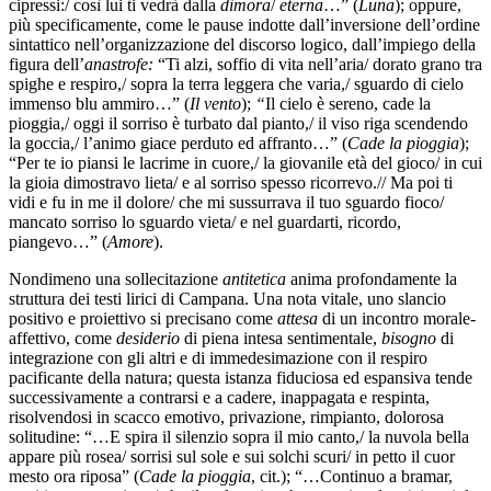
cipressi:/ così lui ti vedrà dalla
dimora
/
eterna
…” (
Luna
); oppure,
più specificamente, come le pause indotte dall’inversione dell’ordine
sintattico nell’organizzazione del discorso logico, dall’impiego della
figura dell’
anastrofe:
“Ti alzi, soffio di vita nell’aria/ dorato grano tra
spighe e respiro,/ sopra la terra leggera che varia,/ sguardo di cielo
immenso blu ammiro…” (
Il vento
);
“
Il cielo è sereno, cade la
pioggia,/ oggi il sorriso è turbato dal pianto,/ il viso riga scendendo
la goccia,/ l’animo giace perduto ed affranto…” (
Cade la pioggia
);
“Per te io piansi le lacrime in cuore,/ la giovanile età del gioco/ in cui
la gioia dimostravo lieta/ e al sorriso spesso ricorrevo.// Ma poi ti
vidi e fu in me il dolore/ che mi sussurrava il tuo sguardo fioco/
mancato sorriso lo sguardo vieta/ e nel guardarti, ricordo,
piangevo…” (
Amore
).
Nondimeno una sollecitazione
antitetica
anima profondamente la
struttura dei testi lirici di Campana. Una nota vitale, uno slancio
positivo e proiettivo si precisano come
attesa
di un incontro morale-
affettivo, come
desiderio
di piena intesa sentimentale,
bisogno
di
integrazione con gli altri e di immedesimazione con il respiro
pacificante della natura; questa istanza fiduciosa ed espansiva tende
successivamente a contrarsi e a cadere, inappagata e respinta,
risolvendosi in scacco emotivo, privazione, rimpianto, dolorosa
solitudine: “…E spira il silenzio sopra il mio canto,/ la nuvola bella
appare più rosea/ sorrisi sul sole e sui solchi scuri/ in petto il cuor
mesto ora riposa” (
Cade la pioggia
, cit.); “…Continuo a bramar,