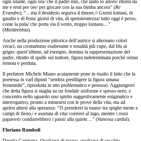
ogni istante, ogni ora/ che il padre mio, che tanto io adoro/ ritorni da
me e resti per ore/ per giocare con la sua bimba ancora” (
Re
Evandro
); “…ma il desiderio seguiva il timore.// Giorni lontani, di
gaudio e di festa/ giorni di vita, di spensieratezza/ tutto oggi è perso,
come la pula/ che porta via il vento, troppo lontano…”
(
Mietitrebbia
).
Anche nella produzione pittorica dell’autrice si alternano colori
vivaci, un cromatismo esuberante e tonalità più cupe, dal blu al
grigio: quest’ultimo, ad esempio, domina la rappresentazione del
padre, ritratto di spalle sul trattore, figura indeterminata poiché ormai
remota e perduta.
Il prefatore Michele Miano acutamente pone in risalto il fatto che la
poetessa in varî dipinti “sembra prediligere la figura umana
femminile”, riprodotta in atto problematico e pensoso. Aggiungerei
che detta figura si staglia su un fondale uniforme e spesso nero, e
concentra nello sguardo uno spirito suggestivamente enigmatico e
interrogativo, pronto a misurarsi con le prove della vita, ma ad
aprirsi altresì alla speranza: “Ti prenderei la mano/ tra spighe meste e
campi di fieno,/ e assetata di vita/ correrei al lago, mentre i rossi
papaveri/ condurrebbero i passi/ alla quiete…” (
Vanessa cardui
).
Floriano Romboli
Daurija Campana,
Qualcosa di nuovo, qualcosa di vecchio,