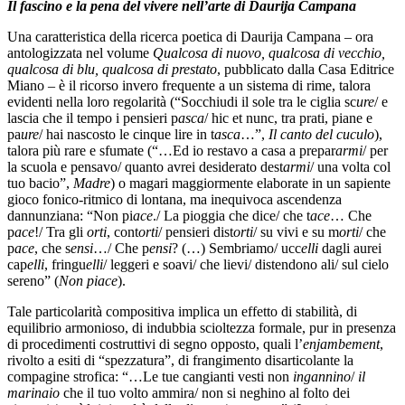
Il fascino e la pena del vivere nell’arte di Daurija Campana
Una caratteristica della ricerca poetica di Daurija Campana – ora
antologizzata nel volume
Qualcosa di nuovo, qualcosa di vecchio,
qualcosa di blu, qualcosa di prestato
, pubblicato dalla Casa Editrice
Miano – è il ricorso invero frequente a un sistema di rime, talora
evidenti nella loro regolarità (“Socchiudi il sole tra le ciglia sc
ure
/ e
lascia che il tempo i pensieri p
asca
/ hic et nunc, tra prati, piane e
pa
ure
/ hai nascosto le cinque lire in t
asca
…”,
Il canto del cuculo
),
talora più rare e sfumate (“…Ed io restavo a casa a prepar
armi
/ per
la scuola e pensavo/ quanto avrei desiderato dest
armi
/ una volta col
tuo bacio”,
Madre
) o magari maggiormente elaborate in un sapiente
gioco fonico-ritmico di lontana, ma inequivoca ascendenza
dannunziana: “Non pi
ace
./ La pioggia che dice/ che t
ace
… Che
p
ace
!/ Tra gli
orti
, cont
orti
/ pensieri dist
orti
/ su vivi e su m
orti
/ che
p
ace
, che s
ensi
…/ Che p
ensi
? (…) Sembriamo/ ucc
elli
dagli aurei
cap
elli
, fringu
elli
/ leggeri e soavi/ che lievi/ distendono ali/ sul cielo
sereno” (
Non piace
).
Tale particolarità compositiva implica un effetto di stabilità, di
equilibrio armonioso, di indubbia scioltezza formale, pur in presenza
di procedimenti costruttivi di segno opposto, quali l’
enjambement
,
rivolto a esiti di “spezzatura”, di frangimento disarticolante la
compagine strofica: “…Le tue cangianti vesti non
ingannino
/
il
marinaio
che il tuo volto ammira/ non si neghino al folto dei