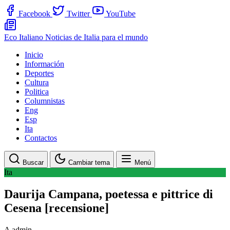
Facebook
Twitter
YouTube
Eco Italiano
Noticias de Italia para el mundo
Inicio
Información
Deportes
Cultura
Politica
Columnistas
Eng
Esp
Ita
Contactos
Buscar
Cambiar tema
Menú
Ita
Daurija Campana, poetessa e pittrice di
Cesena [recensione]
A
admin