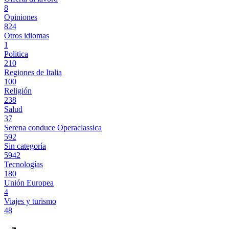
8
Opiniones
824
Otros idiomas
1
Politica
210
Regiones de Italia
100
Religión
238
Salud
37
Serena conduce Operaclassica
592
Sin categoría
5942
Tecnologías
180
Unión Europea
4
Viajes y turismo
48