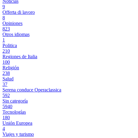
Noticias
9
Offerta di lavoro
8
Opiniones
823
Otros idiomas
1
Politica
210
Regiones de Italia
100
Religión
238
Salud
37
Serena conduce Operaclassica
592
Sin categoría
5940
Tecnologías
180
Unión Europea
4
Viajes y turismo