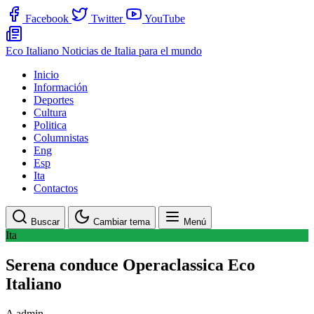
Facebook
Twitter
YouTube
Eco Italiano
Noticias de Italia para el mundo
Inicio
Información
Deportes
Cultura
Politica
Columnistas
Eng
Esp
Ita
Contactos
Buscar
Cambiar tema
Menú
Ita
Serena conduce Operaclassica Eco
Italiano
A
admin