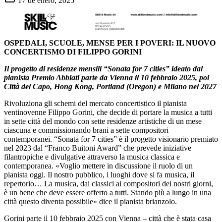
17 de enero, 2025
OSPEDALI, SCUOLE, MENSE PER I POVERI: IL NUOVO
CONCERTISMO DI FILIPPO GORINI
Il progetto di residenze mensili “Sonata for 7 cities” ideato dal
pianista Premio Abbiati parte da Vienna il 10 febbraio 2025, poi
Città del Capo, Hong Kong, Portland (Oregon) e Milano nel 2027
Rivoluziona gli schemi del mercato concertistico il pianista
ventinovenne Filippo Gorini, che decide di portare la musica a tutti
in sette città del mondo con sette residenze artistiche di un mese
ciascuna e commissionando brani a sette compositori
contemporanei. “Sonata for 7 cities” è il progetto visionario premiato
nel 2023 dal “Franco Buitoni Award” che prevede iniziative
filantropiche e divulgative attraverso la musica classica e
contemporanea. «Voglio mettere in discussione il ruolo di un
pianista oggi. Il nostro pubblico, i luoghi dove si fa musica, il
repertorio… La musica, dai classici ai compositori dei nostri giorni,
è un bene che deve essere offerto a tutti. Stando più a lungo in una
città questo diventa possibile» dice il pianista brianzolo.
Gorini parte il 10 febbraio 2025 con Vienna – città che è stata casa