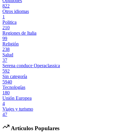
Opiniones
822
Otros idiomas
1
Politica
210
Regiones de Italia
99
Religión
238
Salud
37
Serena conduce Operaclassica
592
Sin categoría
5940
Tecnologías
180
Unión Europea
4
Viajes y turismo
47
Artículos Populares