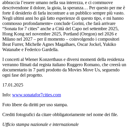
abbraccia l’essere umano nella sua interezza, e ci commuove
descrivendone il dolore, la gioia, la speranza… Per questo per me è
forte il desiderio di farla incontrare a un pubblico sempre più vasto.
Negli ultimi anni ho già fatto esperienze di questo tipo, e mi hanno
commosso profondamente» conclude Gorini, che farà arrivare
“Sonata for 7 cities” anche a Città del Capo nel settembre 2025,
Hong Kong nel novembre 2025, Portland (Oregon) nel 2026 e
Milano nel 2027 – per il momento – coinvolgendo i compositori
Beat Furrer, Michelle Agnes Magalhaes, Oscar Jockel, Yukiko
Watanabe e Federico Gardella.
I concerti al Wiener Konzerthaus e diversi momenti della residenza
verranno filmati dal regista italiano Ruggero Romano, che creerà un
documentario in 7 parti prodotto da Movies Move Us, seguendo
ogni fase del progetto.
17.01.2025
Info:
www.sonatafor7cities.com
Foto libere da diritti per uso stampa.
Crediti fotografici da citare obbligatoriamente nel nome dei file.
Ufficio stampa nazionale e internazionale