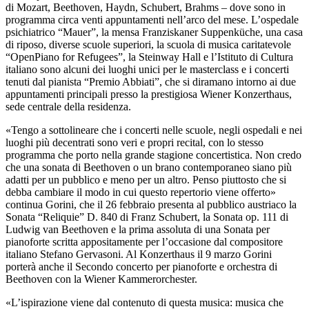
di Mozart, Beethoven, Haydn, Schubert, Brahms – dove sono in
programma circa venti appuntamenti nell’arco del mese. L’ospedale
psichiatrico “Mauer”, la mensa Franziskaner Suppenküche, una casa
di riposo, diverse scuole superiori, la scuola di musica caritatevole
“OpenPiano for Refugees”, la Steinway Hall e l’Istituto di Cultura
italiano sono alcuni dei luoghi unici per le masterclass e i concerti
tenuti dal pianista “Premio Abbiati”, che si diramano intorno ai due
appuntamenti principali presso la prestigiosa Wiener Konzerthaus,
sede centrale della residenza.
«Tengo a sottolineare che i concerti nelle scuole, negli ospedali e nei
luoghi più decentrati sono veri e propri recital, con lo stesso
programma che porto nella grande stagione concertistica. Non credo
che una sonata di Beethoven o un brano contemporaneo siano più
adatti per un pubblico e meno per un altro. Penso piuttosto che si
debba cambiare il modo in cui questo repertorio viene offerto»
continua Gorini, che il 26 febbraio presenta al pubblico austriaco la
Sonata “Reliquie” D. 840 di Franz Schubert, la Sonata op. 111 di
Ludwig van Beethoven e la prima assoluta di una Sonata per
pianoforte scritta appositamente per l’occasione dal compositore
italiano Stefano Gervasoni. Al Konzerthaus il 9 marzo Gorini
porterà anche il Secondo concerto per pianoforte e orchestra di
Beethoven con la Wiener Kammerorchester.
«L’ispirazione viene dal contenuto di questa musica: musica che