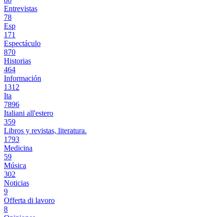
Entrevistas
78
Esp
171
Espectáculo
870
Historias
464
Información
1312
Ita
7896
Italiani all'estero
359
Libros y revistas, literatura.
1793
Medicina
59
Música
302
Noticias
9
Offerta di lavoro
8