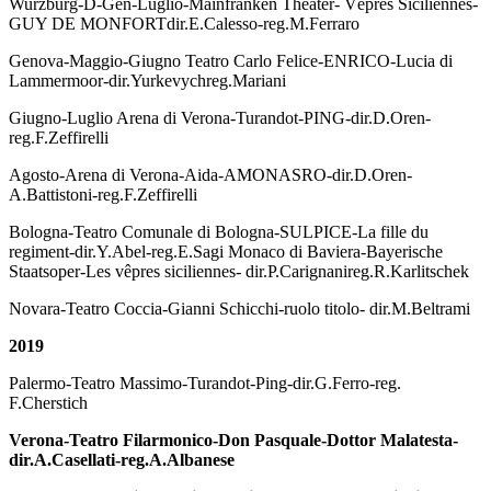
Wurzburg-D-Gen-Luglio-Mainfranken Theater- Vèpres Siciliennes-
GUY DE MONFORTdir.E.Calesso-reg.M.Ferraro
Genova-Maggio-Giugno Teatro Carlo Felice-ENRICO-Lucia di
Lammermoor-dir.Yurkevychreg.Mariani
Giugno-Luglio Arena di Verona-Turandot-PING-dir.D.Oren-
reg.F.Zeffirelli
Agosto-Arena di Verona-Aida-AMONASRO-dir.D.Oren-
A.Battistoni-reg.F.Zeffirelli
Bologna-Teatro Comunale di Bologna-SULPICE-La fille du
regiment-dir.Y.Abel-reg.E.Sagi Monaco di Baviera-Bayerische
Staatsoper-Les vêpres siciliennes- dir.P.Carignanireg.R.Karlitschek
Novara-Teatro Coccia-Gianni Schicchi-ruolo titolo- dir.M.Beltrami
2019
Palermo-Teatro Massimo-Turandot-Ping-dir.G.Ferro-reg.
F.Cherstich
Verona-Teatro Filarmonico-Don Pasquale-Dottor Malatesta-
dir.A.Casellati-reg.A.Albanese