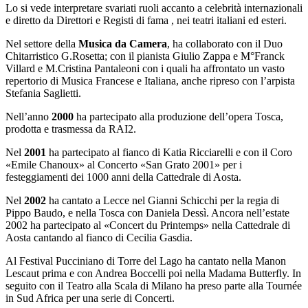
Lo si vede interpretare svariati ruoli accanto a celebrità internazionali
e diretto da Direttori e Registi di fama , nei teatri italiani ed esteri.
Nel settore della
Musica da Camera
, ha collaborato con il Duo
Chitarristico G.Rosetta; con il pianista Giulio Zappa e M°Franck
Villard e M.Cristina Pantaleoni con i quali ha affrontato un vasto
repertorio di Musica Francese e Italiana, anche ripreso con l’arpista
Stefania Saglietti.
Nell’anno
2000
ha partecipato alla produzione dell’opera Tosca,
prodotta e trasmessa da RAI2.
Nel
2001
ha partecipato al fianco di Katia Ricciarelli e con il Coro
«Emile Chanoux» al Concerto «San Grato 2001» per i
festeggiamenti dei 1000 anni della Cattedrale di Aosta.
Nel
2002
ha cantato a Lecce nel Gianni Schicchi per la regia di
Pippo Baudo, e nella Tosca con Daniela Dessì. Ancora nell’estate
2002 ha partecipato al «Concert du Printemps» nella Cattedrale di
Aosta cantando al fianco di Cecilia Gasdia.
Al Festival Pucciniano di Torre del Lago ha cantato nella Manon
Lescaut prima e con Andrea Boccelli poi nella Madama Butterfly. In
seguito con il Teatro alla Scala di Milano ha preso parte alla Tournée
in Sud Africa per una serie di Concerti.