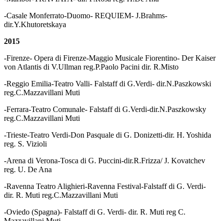
-Casale Monferrato-Duomo- REQUIEM- J.Brahms-
dir.Y.Khutoretskaya
2015
-Firenze- Opera di Firenze-Maggio Musicale Fiorentino- Der Kaiser
von Atlantis di V.Ullman reg.P.Paolo Pacini dir. R.Misto
-Reggio Emilia-Teatro Valli- Falstaff di G.Verdi- dir.N.Paszkowski
reg.C.Mazzavillani Muti
-Ferrara-Teatro Comunale- Falstaff di G.Verdi-dir.N.Paszkowsky
reg.C.Mazzavillani Muti
-Trieste-Teatro Verdi-Don Pasquale di G. Donizetti-dir. H. Yoshida
reg. S. Vizioli
-Arena di Verona-Tosca di G. Puccini-dir.R.Frizza/ J. Kovatchev
reg. U. De Ana
-Ravenna Teatro Alighieri-Ravenna Festival-Falstaff di G. Verdi-
dir. R. Muti reg.C.Mazzavillani Muti
-Oviedo (Spagna)- Falstaff di G. Verdi- dir. R. Muti reg C.
Mazzavillani Muti