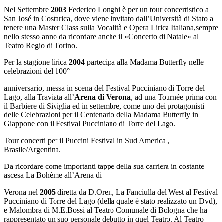
Nel Settembre
2003
Federico Longhi è per un tour concertistico a
San José in Costarica, dove viene invitato dall’Università di Stato a
tenere una Master Class sulla Vocalità e Opera Lirica Italiana,sempre
nello stesso anno da ricordare anche il «Concerto di Natale» al
Teatro Regio di Torino.
Per la stagione lirica
2004
partecipa alla Madama Butterfly nelle
celebrazioni del 100°
anniversario, messa in scena del Festival Pucciniano di Torre del
Lago, alla Traviata all’
Arena di Verona
, ad una Tournée prima con
il Barbiere di Siviglia ed in settembre, come uno dei protagonisti
delle Celebrazioni per il Centenario della Madama Butterfly in
Giappone con il Festival Pucciniano di Torre del Lago.
Tour concerti per il Puccini Festival in Sud America ,
Brasile/Argentina.
Da ricordare come importanti tappe della sua carriera in costante
ascesa La Bohème all’Arena di
Verona nel
2005
diretta da D.Oren, La Fanciulla del West al Festival
Pucciniano di Torre del Lago (della quale è stato realizzato un Dvd),
e Malombra di M.E.Bossi al Teatro Comunale di Bologna che ha
rappresentato un suo personale debutto in quel Teatro. Al Teatro