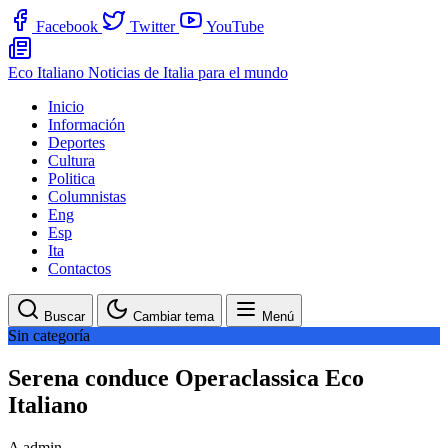
Facebook
Twitter
YouTube
Eco Italiano
Noticias de Italia para el mundo
Inicio
Información
Deportes
Cultura
Politica
Columnistas
Eng
Esp
Ita
Contactos
Buscar
Cambiar tema
Menú
Sin categoría
Serena conduce Operaclassica Eco
Italiano
A
admin