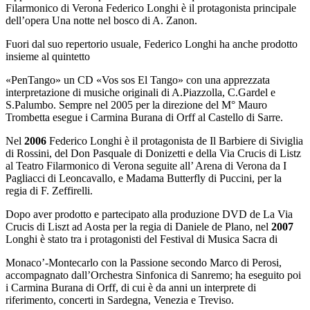
Filarmonico di Verona Federico Longhi è il protagonista principale
dell’opera Una notte nel bosco di A. Zanon.
Fuori dal suo repertorio usuale, Federico Longhi ha anche prodotto
insieme al quintetto
«PenTango» un CD «Vos sos El Tango» con una apprezzata
interpretazione di musiche originali di A.Piazzolla, C.Gardel e
S.Palumbo. Sempre nel 2005 per la direzione del M° Mauro
Trombetta esegue i Carmina Burana di Orff al Castello di Sarre.
Nel
2006
Federico Longhi è il protagonista de Il Barbiere di Siviglia
di Rossini, del Don Pasquale di Donizetti e della Via Crucis di Listz
al Teatro Filarmonico di Verona seguite all’ Arena di Verona da I
Pagliacci di Leoncavallo, e Madama Butterfly di Puccini, per la
regia di F. Zeffirelli.
Dopo aver prodotto e partecipato alla produzione DVD de La Via
Crucis di Liszt ad Aosta per la regia di Daniele de Plano, nel
2007
Longhi è stato tra i protagonisti del Festival di Musica Sacra di
Monaco’-Montecarlo con la Passione secondo Marco di Perosi,
accompagnato dall’Orchestra Sinfonica di Sanremo; ha eseguito poi
i Carmina Burana di Orff, di cui è da anni un interprete di
riferimento, concerti in Sardegna, Venezia e Treviso.