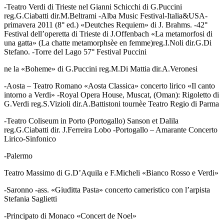
-Teatro Verdi di Trieste nel Gianni Schicchi di G.Puccini
reg.G.Ciabatti dir.M.Beltrami -Alba Music Festival-Italia&USA-
primavera 2011 (8° ed.) «Deutches Requiem» di J. Brahms. -42°
Festival dell’operetta di Trieste di J.Offenbach «La metamorfosi di
una gatta» (La chatte metamorphsèe en femme)reg.I.Noli dir.G.Di
Stefano. -Torre del Lago 57° Festival Puccini
ne la «Boheme» di G.Puccini reg.M.Di Mattia dir.A.Veronesi
-Aosta – Teatro Romano «Aosta Classica» concerto lirico «Il canto
intorno a Verdi» -Royal Opera House, Muscat, (Oman): Rigoletto di
G.Verdi reg.S.Vizioli dir.A.Battistoni tournèe Teatro Regio di Parma
-Teatro Coliseum in Porto (Portogallo) Sanson et Dalila
reg.G.Ciabatti dir. J.Ferreira Lobo -Portogallo – Amarante Concerto
Lirico-Sinfonico
-Palermo
Teatro Massimo di G.D’Aquila e F.Micheli «Bianco Rosso e Verdi»
-Saronno -ass. «Giuditta Pasta» concerto cameristico con l’arpista
Stefania Saglietti
-Principato di Monaco «Concert de Noel»