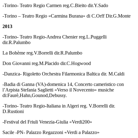
-Torino- Teatro Regio Carmen reg.C.Bieito dir.Y.Sado
-Torino – Teatro Regio «Carmina Burana» di C.Orff Dir.G.Monte
2013
-Torino- Teatro Regio-Andrea Chenier reg.L.Puggelli
dir.R.Palumbo
La Bohème reg.V.Borrelli dir.R.Palumbo
Don Giovanni reg.M.Placido dir.C.Hogwood
-Danzica- Rigoletto Orchestra Filarmonica Baltica dir. M.Caldi
-Badia di Ganna (VA)-domenica 14, Concerto cameristico con
l’Arpista Stefania Saglietti «Verso il Novecento» musiche
di:Faurè,Hahn,Gounod,Debussy.
-Torino- Teatro Regio-Italiana in Algeri reg. V.Borrelli dir.
D.Rustioni
-Festival del Friuli Venezia-Giulia «Verdi200»
Sacile -PN- Palazzo Regazzoni «Verdi a Palazzo»