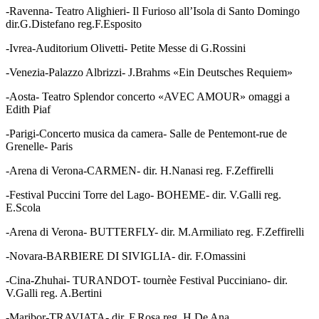
-Ravenna- Teatro Alighieri- Il Furioso all’Isola di Santo Domingo
dir.G.Distefano reg.F.Esposito
-Ivrea-Auditorium Olivetti- Petite Messe di G.Rossini
-Venezia-Palazzo Albrizzi- J.Brahms «Ein Deutsches Requiem»
-Aosta- Teatro Splendor concerto «AVEC AMOUR» omaggi a
Edith Piaf
-Parigi-Concerto musica da camera- Salle de Pentemont-rue de
Grenelle- Paris
-Arena di Verona-CARMEN- dir. H.Nanasi reg. F.Zeffirelli
-Festival Puccini Torre del Lago- BOHEME- dir. V.Galli reg.
E.Scola
-Arena di Verona- BUTTERFLY- dir. M.Armiliato reg. F.Zeffirelli
-Novara-BARBIERE DI SIVIGLIA- dir. F.Omassini
-Cina-Zhuhai- TURANDOT- tournèe Festival Pucciniano- dir.
V.Galli reg. A.Bertini
-Maribor-TRAVIATA- dir. F.Rosa reg. H.De Ana