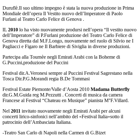
Duruflè.Il suo ultimo impegno è stata la nuova produzione in Prima
Mondiale dell’opera Il Vestito nuovo dell’Imperatore di Paolo
Furlani al Teatro Carlo Felice di Genova .
IL
2010
lo ha visto nuovamente prodursi nell’opera “Il vestito nuovo
dell’Imperatore” di P.Furlani produzione del Teatro Carlo Felice di
Genova diretta dal M.F.Longo, nuovamente nel ruolo di Silvio ne I
Pagliacci e Figaro ne Il Barbiere di Siviglia in diverse produzioni.
Partecipa alla Tournèe negli Emirati Arabi con la Boheme di
G.Puccini,produzione del Puccini
Festival dir.A.Veronesi sempre al Puccini Festival Sagrestano nella
Tosca Dir.P.G.Morandi regia B.De Tommasi
Festival Estate Piemonte/Valle d’Aosta 2010
Madama Butterfly
dir.G.M.Guida reg M.Pezzutti . Concerti di musica da camera
Francese al Festival “Chateau en Musique” pianista M°F.Villard.
Nel
2011
invitato nuovamente negli Emirati Arabi per alcuni
concerti lirico-sinfonici nell’ambito del «Festival Italia»sotto il
patrocinio dell’Ambasciata Italiana.
-Teatro San Carlo di Napoli nella Carmen di G.Bizet