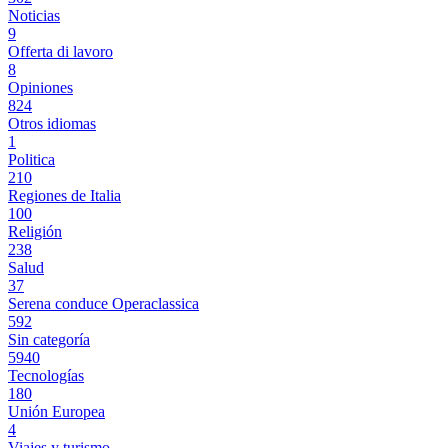
Noticias
9
Offerta di lavoro
8
Opiniones
824
Otros idiomas
1
Politica
210
Regiones de Italia
100
Religión
238
Salud
37
Serena conduce Operaclassica
592
Sin categoría
5940
Tecnologías
180
Unión Europea
4
Viajes y turismo