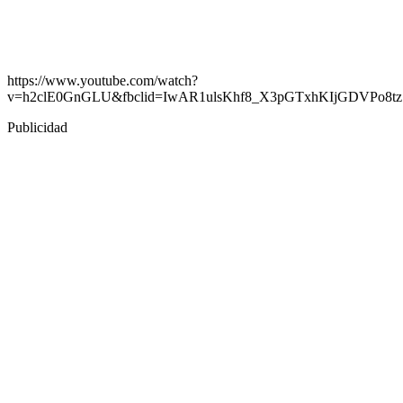
https://www.youtube.com/watch?
v=h2clE0GnGLU&fbclid=IwAR1ulsKhf8_X3pGTxhKIjGDVPo8
Publicidad