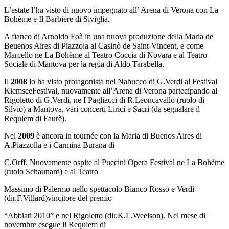
L’estate l’ha visto di nuovo impegnato all’ Arena di Verona con La
Bohème e Il Barbiere di Siviglia.
A fianco di Arnoldo Foà in una nuova produzione della Maria de
Beuenos Aires di Piazzola al Casinò de Saint-Vincent, e come
Marcello ne La Bohème al Teatro Coccia di Novara e al Teatro
Sociale di Mantova per la regia di Aldo Tarabella.
Il
2008
lo ha visto protagonista nel Nabucco di G.Verdi al Festival
KiemseeFestival, nuovamente all’Arena di Verona partecipando al
Rigoletto di G.Verdi, ne I Pagliacci di R.Leoncavallo (ruolo di
Silvio) a Mantova, vari concerti Lirici e Sacri (da segnalare il
Requiem di Faurè).
Nel
2009
è ancora in tournée con la Maria di Buenos Aires di
A.Piazzolla e i Carmina Burana di
C.Orff. Nuovamente ospite al Puccini Opera Festival ne La Bohème
(ruolo Schaunard) e al Teatro
Massimo di Palermo nello spettacolo Bianco Rosso e Verdi
(dir.F.Villard)vincitore del premio
“Abbiati 2010” e nel Rigoletto (dir.K.L.Weelson). Nel mese di
novembre esegue il Requiem di