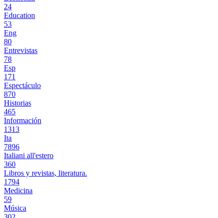
24
Education
53
Eng
80
Entrevistas
78
Esp
171
Espectáculo
870
Historias
465
Información
1313
Ita
7896
Italiani all'estero
360
Libros y revistas, literatura.
1794
Medicina
59
Música
302