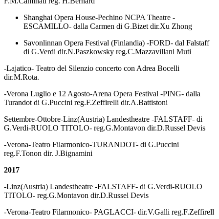
F.M.Caminati reg. H.Bernard
Shanghai Opera House-Pechino NCPA Theatre -
ESCAMILLO- dalla Carmen di G.Bizet dir.Xu Zhong
Savonlinnan Opera Festival (Finlandia) -FORD- dal Falstaff
di G.Verdi dir.N.Paszkowsky reg.C.Mazzavillani Muti
-Lajatico- Teatro del Silenzio concerto con Adrea Bocelli
dir.M.Rota.
-Verona Luglio e 12 Agosto-Arena Opera Festival -PING- dalla
Turandot di G.Puccini reg.F.Zeffirelli dir.A.Battistoni
Settembre-Ottobre-Linz(Austria) Landestheatre -FALSTAFF- di
G.Verdi-RUOLO TITOLO- reg.G.Montavon dir.D.Russel Devis
-Verona-Teatro Filarmonico-TURANDOT- di G.Puccini
reg.F.Tonon dir. J.Bignamini
2017
-Linz(Austria) Landestheatre -FALSTAFF- di G.Verdi-RUOLO
TITOLO- reg.G.Montavon dir.D.Russel Devis
-Verona-Teatro Filarmonico- PAGLACCI- dir.V.Galli reg.F.Zeffirell