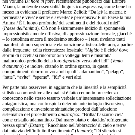
nel volume
Di fiore in fiore
, recentemente pubblicato dall’Editore
Miano, la notevole essenzialità linguistico-espressiva, come bene ha
messo in evidenza il prefatore Marco Zelioli: “Da lei/ la materia è
permeata/ e vive/ e sente/ e avverte/ e percepisce./ È un Paese la mia
Anima./ È il luogo profondo/ dei sentimenti e dei ricordi miei”
(
Paese dell’anima
). Ciò non è sicuramente indizio di spontaneità
impressionisticamente effusiva, di approssimazione formale, giacché
– lo sottolinea ancora il medesimo studioso – i testi rivelano tratti
manifesti di non superficiale elaborazione artistico-letteraria, a partire
dalla frequente, cόlta ricercatezza lessicale: “
Algido
è il cielo/ dove
stormi di uccelli/ si rincorrono/in volteggi lenti e misurati/
malinconico preludio della loro
dipartita
/ verso altri lidi” (
Vento
d’autunno
) ; e inoltre, citando in ordine sparso, in questi
componimenti ricorrono vocaboli quali “adamantino”, “pelago”,
“ratte”, “avìte”, “speme”, “fûr” e varî altri.
Per parte mia osserverei in aggiunta che la linearità e la semplicità
stilistico-compositive alle quali si è fatto cenno in precedenza
conoscono nello stesso tessuto verbale un’interessante sollecitazione
antagonistica, una controspinta determinante indugio discorsivo,
complicazione e inversione sintattiche prodotti dall’adozione
sistematica del procedimento
anastrofico
: “Brilla/ l’azzurro ciel/
come cristallo adamantino./ Dal mare/ piatto e placido/ refrigerante
brezza spira” (
Estate
); “Racchiuso nell’abbraccio/ di cielo e terra/
dai tuttavia dell’infinito il sentimento” (
Il mare
); “Di silenzio si