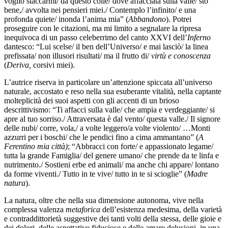
voglio staccarmi/ da questo colle/ dove affacciata sulla valle/ sto
bene,/ avvolta nei pensieri miei./ Contemplo l’infinito/ e una
profonda quiete/ inonda l’anima mia” (
Abbandono
). Potrei
proseguire con le citazioni, ma mi limito a segnalare la ripresa
inequivoca di un passo celeberrimo del canto XXVI dell’
Inferno
dantesco: “Lui scelse/ il ben dell’Universo/ e mai lasciò/ la linea
prefissata/ non illusori risultati/ ma il frutto di/
virtù e conoscenza
(
Deriva,
corsivi miei).
L’autrice riserva in particolare un’attenzione spiccata all’universo
naturale, accostato e reso nella sua esuberante vitalità, nella captante
molteplicità dei suoi aspetti con gli accenti di un brioso
descrittivismo: “Ti affacci sulla valle/ che ampia e verdeggiante/ si
apre al tuo sorriso./ Attraversata è dal vento/ questa valle./ Il signore
delle nubi/ corre, vola,/ a volte leggero/a volte violento/ …Monti
azzurri per i boschi/ che le pendici fino a cima ammantano” (
A
Ferentino mia città)
; “Abbracci con forte/ e appassionato legame/
tutta la grande Famiglia/ del genere umano/ che prende da te linfa e
nutrimento./ Sostieni erbe ed animali/ ma anche chi appare/ lontano
da forme viventi./ Tutto in te vive/ tutto in te si scioglie” (
Madre
natura
).
La natura, oltre che nella sua dimensione autonoma, vive nella
complessa valenza
metaforica
dell’esistenza medesima, della varietà
e contraddittorietà suggestive dei tanti volti della stessa, delle gioie e
dei dolori, delle aspettative fiduciose e delle amare delusioni, in una