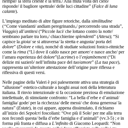
riempie/ la sfera celeste e la terra./ Alla muta volta del cielo/
risponde/ il bagliore spettrale/ delle luci cittadine” (
Falce di luna
calante
).
L’impiego meditato di altre figure retoriche, dalla
similitudine
(
“
Come viandanti/ andiam peregrinando,/ percorrendo una strada”,
Viaggio
) all’
antitesi
(“Piccole
luci
/ che lottano contro la
notte
/
sembrano parlare tra loro,/ chiacchierine
splendenti
” (
Attesa
); “Si
capisce la
gioia
/ se si attraversa/ la stretta e angusta/ porta del
dolore
” (
Dolore e vita
), nonché di studiate soluzioni fonico-ritmiche
come la
rima
(“Lì dove il caldo nasce per am
ore
/ e nasce anche/ per
l’amara esperienza del dol
ore
”(
Lacrime
) o l’
enjambement
(“Di
delizie mi sazierò/ nell’infinita pace del
tuo
/
amore
” (
La tua pace
),
rappresenta un’ulteriore attestazione dell’origine pure riflessa e
riflessiva di questi versi.
Nelle pagine della Valeri è poi palesemente attiva una strategia di
“allusione” estetico-culturale a luoghi assai noti della letteratura
italiana. Il rinvio intenzionale si fa occasione preziosa di emulazione
intellettuale, di stimolante confronto: “La bella d’erbe e d’animal/
famiglia/ gode/ per la ricchezza/ delle messi/ che dona generosa/ la
natura” (
Estate
), in cui appare, appena dissimulato, il richiamo
all’inizio dei
Sepolcri
foscoliani: “Ove più il Sole/ per me alla terra
non fecondi questa/ bella d’erbe famiglia e d’animali” (vv.3-5) ; e in
forma più franta e diffusa a
L’infinito
di Giacomo Leopardi: “Non