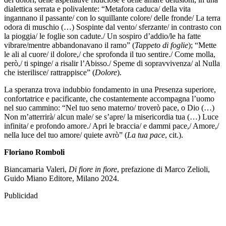
dialettica serrata e polivalente: “Metafora caduca/ della vita
ingannano il passante/ con lo squillante colore/ delle fronde/ La terra
odora di muschio (…) Sospinte dal vento/ sferzante/ in contrasto con
la pioggia/ le foglie son cadute./ Un sospiro d’addio/le ha fatte
vibrare/mentre abbandonavano il ramo” (
Tappeto di foglie
); “Mette
le ali al cuore/ il dolore,/ che sprofonda il tuo sentire./ Come molla,
però,/ ti spinge/ a risalir l’Abisso./ Speme di sopravvivenza/ al Nulla
che isterilisce/ rattrappisce” (
Dolore
).
La speranza trova indubbio fondamento in una Presenza superiore,
confortatrice e pacificante, che costantemente accompagna l’uomo
nel suo cammino: “Nel tuo seno materno/ troverò pace, o Dio (…)
Non m’atterrirà/ alcun male/ se s’apre/ la misericordia tua (…) Luce
infinita/ e profondo amore./ Apri le braccia/ e dammi pace,/ Amore,/
nella luce del tuo amore/ quiete avrò” (
La tua pace
, cit.).
Floriano Romboli
Biancamaria Valeri,
Di fiore in fiore
, prefazione di Marco Zelioli,
Guido Miano Editore, Milano 2024.
Publicidad