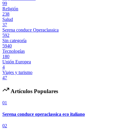
99
Religión
238
Salud
37
Serena conduce Operaclassica
592
Sin categoría
5940
Tecnologías
180
Unión Europea
4
Viajes y turismo
47
Artículos Populares
01
Serena conduce operaclassica eco italiano
02