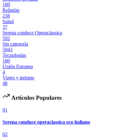
100
Religión
238
Salud
37
Serena conduce Operaclassica
592
Sin categoría
5943
Tecnologías
180
Unión Europea
4
Viajes y turismo
48
Artículos Populares
01
Serena conduce operaclassica eco italiano
02