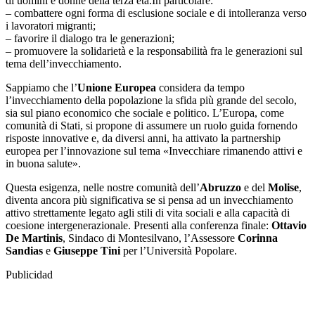
di uomini e donne della terza età.In particolare:
– combattere ogni forma di esclusione sociale e di intolleranza verso
i lavoratori migranti;
– favorire il dialogo tra le generazioni;
– promuovere la solidarietà e la responsabilità fra le generazioni sul
tema dell’invecchiamento.
Sappiamo che l’
Unione Europea
considera da tempo
l’invecchiamento della popolazione la sfida più grande del secolo,
sia sul piano economico che sociale e politico. L’Europa, come
comunità di Stati, si propone di assumere un ruolo guida fornendo
risposte innovative e, da diversi anni, ha attivato la partnership
europea per l’innovazione sul tema «Invecchiare rimanendo attivi e
in buona salute».
Questa esigenza, nelle nostre comunità dell’
Abruzzo
e del
Molise
,
diventa ancora più significativa se si pensa ad un invecchiamento
attivo strettamente legato agli stili di vita sociali e alla capacità di
coesione intergenerazionale. Presenti alla conferenza finale:
Ottavio
De Martinis
, Sindaco di Montesilvano, l’Assessore
Corinna
Sandias
e
Giuseppe Tini
per l’Università Popolare.
Publicidad