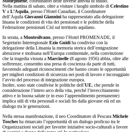
Motiejiniené
, coordinatori delle diverse attività di studio.
Nella mattina di sabato, oltre a visitare i luoghi simbolo di
Celestino
V
a
L’Aquila
, presso l’Hotel Canadian, il Coordinatore
dell’Aquila
Giovanni Giannini
ha rappresentato alla delegazione
lituana le condizioni di vita dei pensionati e le politiche della
Federazione pensionati Cisl sul territorio aquilano.
In serata, a
Montesilvano
, presso l’Hotel PROMENADE, il
Segretario Interregionale
Ezio Guidi
ha condiviso con la
delegazione della Lituania la memoria storica dell’emigrazione
abruzzese e molisana nell’Europa continentale, nella convinzione
che la tragedia vissuta a
Marcinelle
(8 agosto 1956) abbia, oltre alle
sofferenze, consentito una presa di coscienza da parte di tutti,
favorendo adeguati riconoscimenti che hanno creato le opportunità
per migliori condizioni di sicurezza nei posti di lavoro e incoraggiato
l’avvio del processo di integrazione europea.
Inoltre, sono state condivise le politiche dell’
UE
, che prende in
considerazione l’intero arco della vita, perché l’invecchiamento
attivo e in buona salute (e in esso l’apprendimento permanente)
implica stili di vita personali e sociali fin dalla giovane età ed un
dialogo tra le generazioni.
Nella stessa manifestazione, il neo Coordinatore di Pescara
Michele
Tosches
ha rimarcato l’opportunità di un dialogo proficuo tra le
Organizzazioni sociali per favorire iniziative socio-culturali a favore