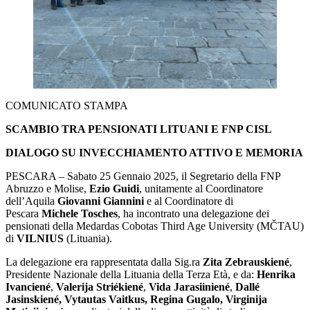
COMUNICATO STAMPA
SCAMBIO TRA PENSIONATI LITUANI E FNP CISL
DIALOGO SU INVECCHIAMENTO ATTIVO E MEMORIA
PESCARA – Sabato 25 Gennaio 2025, il Segretario della FNP
Abruzzo e Molise,
Ezio Guidi
, unitamente al Coordinatore
dell’Aquila
Giovanni Giannini
e al Coordinatore di
Pescara
Michele Tosches
, ha incontrato una delegazione dei
pensionati della Medardas Cobotas Third Age University (MČTAU)
di
VILNIUS
(Lituania).
La delegazione era rappresentata dalla Sig.ra
Zita
Zebrauskiené
,
Presidente Nazionale della Lituania della Terza Età, e da:
Henrika
Ivanciené
,
Valerija Striékiené
,
Vida Jarasiiniené
,
Dallé
Jasinskiené, Vytautas Vaitkus, Regina Gugalo, Virginija