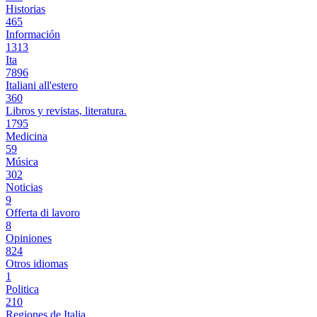
Historias
465
Información
1313
Ita
7896
Italiani all'estero
360
Libros y revistas, literatura.
1795
Medicina
59
Música
302
Noticias
9
Offerta di lavoro
8
Opiniones
824
Otros idiomas
1
Politica
210
Regiones de Italia