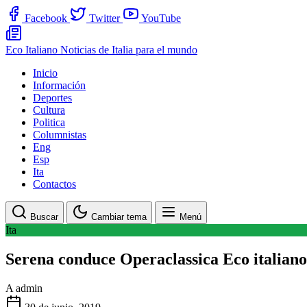
Facebook
Twitter
YouTube
Eco Italiano
Noticias de Italia para el mundo
Inicio
Información
Deportes
Cultura
Politica
Columnistas
Eng
Esp
Ita
Contactos
Buscar
Cambiar tema
Menú
Ita
Serena conduce Operaclassica Eco italiano
A
admin