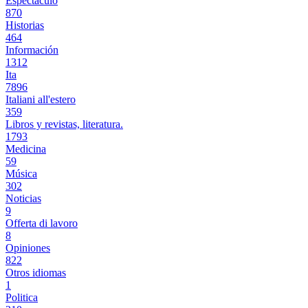
Espectáculo
870
Historias
464
Información
1312
Ita
7896
Italiani all'estero
359
Libros y revistas, literatura.
1793
Medicina
59
Música
302
Noticias
9
Offerta di lavoro
8
Opiniones
822
Otros idiomas
1
Politica