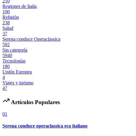
210
Regiones de Italia
100
Religión
238
Salud
37
Serena conduce Operaclassica
592
Sin categoría
5940
Tecnologías
180
Unión Europea
4
Viajes y turismo
47
Artículos Populares
01
Serena conduce operaclassica eco italiano