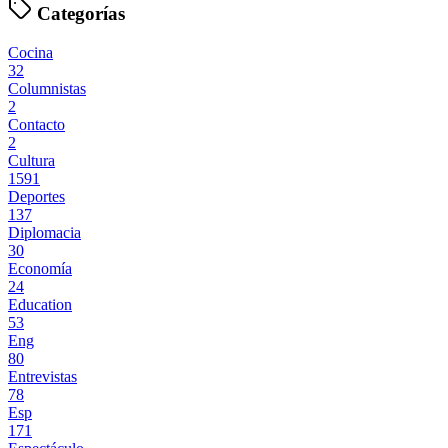
Categorías
Cocina
32
Columnistas
2
Contacto
2
Cultura
1591
Deportes
137
Diplomacia
30
Economía
24
Education
53
Eng
80
Entrevistas
78
Esp
171