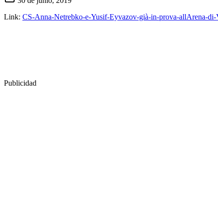
30 de junio, 2019
Link:
CS-Anna-Netrebko-e-Yusif-Eyvazov-già-in-prova-allArena-di-
Publicidad