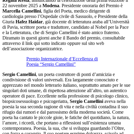
Regina Resta
, annunciando la celebrazione della prima edizione il
22 novembre 2025 a
Modena
. Presidente onoraria del Premio è
Marcella Camellini
, figlia del Poeta, medico dirigente di
cardiologia presso l’Ospedale civile di Sassuolo, e Presidente della
Giuria
Hafez Haidar
, già docente di letteratura araba all’Università
di Pavia, scrittore poeta e traduttore, candidato al Nobel per la Pace
e la Letteratura, che di Sergio Camellini è stato amico fraterno.
Diramato in questi giorni anche il Bando del premio, consultabile
attraverso il link qui sotto indicato oppure sul sito web
dell’associazione organizzatrice.
Premio Internazionale d’Eccellenza di
Poesia “Sergio Camellini”
Sergio Camellini
, un poeta costruttore di ponti d’amicizia e
condivisione di valori universali. Era largamente conosciuto e
apprezzato nel mondo letterario italiano, soprattutto amato per le sue
singolari doti umane, di rispettosa attenzione all’altro, un autentico
operatore di pace. Eccellente nella professione di psicologo clinico,
biopsicosessuologo e psicogeriatra,
Sergio Camellini
aveva nella
poesia la sua seconda ragione di vita e nella civiltà contadina il suo
rifugio dai rumori e dal parossismo della moderna società. Come
poeta ha cantato le piccole gioie, le fatiche del quotidiano, la natura,
l’amore, i ricordi, che portano a riflessioni sull’esistenza umana
contemporanea. Poesia, la sua, che si sviluppa guardando l’Oltre,
con forza e coraggio. Il suo poetare esprime dolcezza, scivola ad