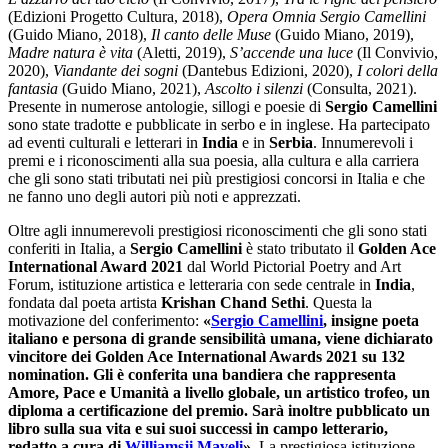
(Edizioni Progetto Cultura, 2018),
Opera Omnia Sergio Camellini
(Guido Miano, 2018),
Il canto delle Muse
(Guido Miano, 2019),
Madre natura è vita
(Aletti, 2019),
S’accende una luce
(Il Convivio,
2020),
Viandante dei sogni
(Dantebus Edizioni, 2020),
I colori della
fantasia
(Guido Miano, 2021),
Ascolto i silenzi
(Consulta, 2021).
Presente in numerose antologie, sillogi e poesie di
Sergio Camellini
sono state tradotte e pubblicate in serbo e in inglese. Ha partecipato
ad eventi culturali e letterari in
India
e in
Serbia
. Innumerevoli i
premi e i riconoscimenti alla sua poesia, alla cultura e alla carriera
che gli sono stati tributati nei più prestigiosi concorsi in Italia e che
ne fanno uno degli autori più noti e apprezzati.
Oltre agli innumerevoli prestigiosi riconoscimenti che gli sono stati
conferiti in Italia, a
Sergio Camellini
è stato tributato il
Golden Ace
International Award 2021
dal World Pictorial Poetry and Art
Forum, istituzione artistica e letteraria con sede centrale in
India
,
fondata dal poeta artista
Krishan Chand Sethi
. Questa la
motivazione del conferimento:
«
Sergio Camellini
, insigne poeta
italiano e persona di grande sensibilità umana, viene dichiarato
vincitore dei Golden Ace International Awards 2021 su 132
nomination. Gli è conferita una bandiera che rappresenta
Amore, Pace e Umanità a livello globale, un artistico trofeo, un
diploma a certificazione del premio. Sarà inoltre pubblicato un
libro sulla sua vita e sui suoi successi in campo letterario,
redatto a cura di
Williamsji Maveli
»
. La prestigiosa istituzione