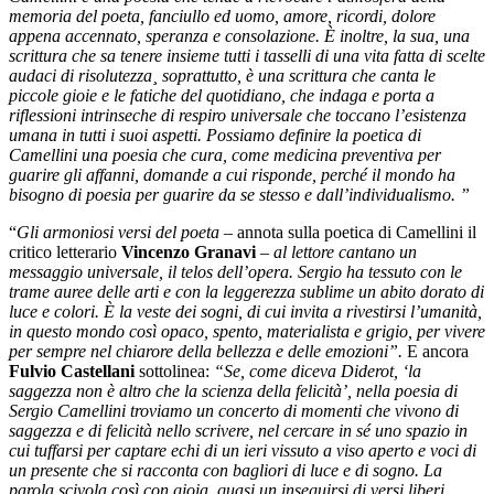
memoria del poeta, fanciullo ed uomo, amore, ricordi, dolore
appena accennato, speranza e consolazione. È inoltre, la sua, una
scrittura che sa tenere insieme tutti i tasselli di una vita fatta di scelte
audaci di risolutezza¸ soprattutto, è una scrittura che canta le
piccole gioie e le fatiche del quotidiano, che indaga e porta a
riflessioni intrinseche di respiro universale che toccano l’esistenza
umana in tutti i suoi aspetti. Possiamo definire la poetica di
Camellini una poesia che cura, come medicina preventiva per
guarire gli affanni, domande a cui risponde, perché il mondo ha
bisogno di poesia per guarire da se stesso e dall’individualismo. ”
“
Gli armoniosi versi del poeta
– annota sulla poetica di Camellini il
critico letterario
Vincenzo Granavi
–
al lettore cantano un
messaggio universale, il telos dell’opera. Sergio ha tessuto con le
trame auree delle arti e con la leggerezza sublime un abito dorato di
luce e colori. È la veste dei sogni, di cui invita a rivestirsi l’umanità,
in questo mondo così opaco, spento, materialista e grigio, per vivere
per sempre nel chiarore della bellezza e delle emozioni”.
E ancora
Fulvio Castellani
sottolinea:
“Se, come diceva Diderot, ‘la
saggezza non è altro che la scienza della felicità’, nella poesia di
Sergio Camellini troviamo un concerto di momenti che vivono di
saggezza e di felicità nello scrivere, nel cercare in sé uno spazio in
cui tuffarsi per captare echi di un ieri vissuto a viso aperto e voci di
un presente che si racconta con bagliori di luce e di sogno. La
parola scivola così con gioia, quasi un inseguirsi di versi liberi,