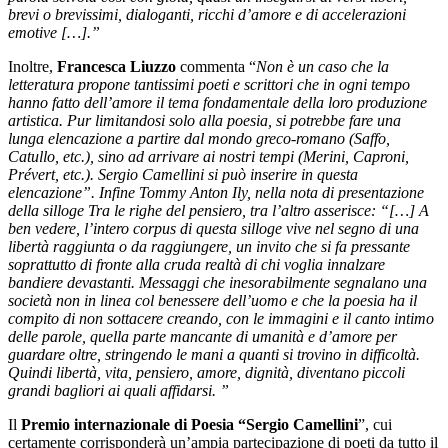
brevi o brevissimi, dialoganti, ricchi d’amore e di accelerazioni
emotive […].”
Inoltre,
Francesca Liuzzo
commenta “
Non è un caso che la
letteratura propone tantissimi poeti e scrittori che in ogni tempo
hanno fatto dell’amore il tema fondamentale della loro produzione
artistica. Pur limitandosi solo alla poesia, si potrebbe fare una
lunga elencazione a partire dal mondo greco-romano (Saffo,
Catullo, etc.), sino ad arrivare ai nostri tempi (Merini, Caproni,
Prévert, etc.). Sergio Camellini si può inserire in questa
elencazione”. Infine Tommy Anton Ily, nella nota di presentazione
della silloge Tra le righe del pensiero, tra l’altro asserisce: “[…] A
ben vedere, l’intero corpus di questa silloge vive nel segno di una
libertà raggiunta o da raggiungere, un invito che si fa pressante
soprattutto di fronte alla cruda realtà di chi voglia innalzare
bandiere devastanti. Messaggi che inesorabilmente segnalano una
società non in linea col benessere dell’uomo e che la poesia ha il
compito di non sottacere creando, con le immagini e il canto intimo
delle parole, quella parte mancante di umanità e d’amore per
guardare oltre, stringendo le mani a quanti si trovino in difficoltà.
Quindi libertà, vita, pensiero, amore, dignità, diventano piccoli
grandi bagliori ai quali affidarsi. ”
Il
Premio internazionale di Poesia “Sergio Camellini
”, cui
certamente corrisponderà un’ampia partecipazione di poeti da tutto il