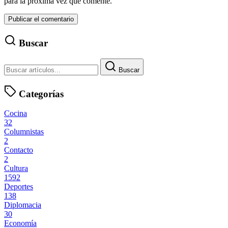
para la próxima vez que comente.
Buscar
Buscar
Categorías
Cocina
32
Columnistas
2
Contacto
2
Cultura
1592
Deportes
138
Diplomacia
30
Economía