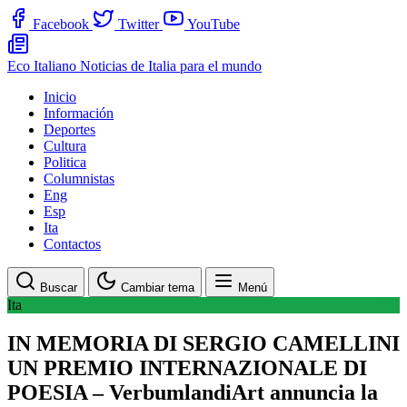
Facebook
Twitter
YouTube
Eco Italiano
Noticias de Italia para el mundo
Inicio
Información
Deportes
Cultura
Politica
Columnistas
Eng
Esp
Ita
Contactos
Buscar
Cambiar tema
Menú
Ita
IN MEMORIA DI SERGIO CAMELLINI
UN PREMIO INTERNAZIONALE DI
POESIA – VerbumlandiArt annuncia la