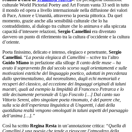
culturale World Pictorial Poetry and Art Forum vanta 33 sedi in tutto
il mondo ed opera a livello internazionale nella diffusione dei valori
di Pace, Amore e Umanità, attraverso la poesia pittorica. Da quel
momento, grazie anche alla sensibilità culturale che lo ha
contraddistinto, al dialogo tra culture che lo animava e alla spiccata
capacità d’intessere relazioni,
Sergio Camellini
era diventato
davvero un punto di riferimento tra la cultura d’occidente e la cultura
d’oriente.
Poeta finissimo, delicato e intenso, elegiaco e penetrante,
Sergio
Camellini
. “
La poesia elegiaca di Camellini
– scrive tra l’altro
Guido Miano
in prefazione alla silloge
Il canto delle muse
–
ha
avuto il sopravvento fin dal secolo scorso sugli orientamenti e sulle
motivazioni estetiche del linguaggio poetico, adottati in precedenza
dallo sperimentalismo, dal neorealismo, dagli echi memoriali e
recuperi del classico, ad eccezione dei linguaggi originali di taluni
maestri, quali ad esempio la limpidità di Francesco Petrarca e lo
stile decisamente personale di Ugo Foscolo […] Dal canto suo
Vittorio Sereni, altro singolare poeta rinomato, è del parere che,
sulla scia dell’esperienza linguistica di Ungaretti, i dati della
quotidiana realtà vengono omologati in taluni aspetti del paesaggio
dell’anima […].”
Così ha scritto
Regina Resta
in un’annotazione critica:
“Quella di
Camellini è una poesia che tende a rievocare l’atmosfera della