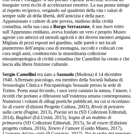
inseguire versi ricchi di accelerazioni emotive. La sua penna intinge
al rispetto reciproco, vergando sul quaderno della vita i valori di
sempre sulle ali della libertà, dell’amicizia e della pace.
Appassionato e cultore di arte povera, studioso della civiltà
contadina, nella sua casa a
Borgo Serrazzone
, il suo
buen retiro
sull’Appennino emiliano, aveva fondato un vero e proprio Museo
agreste con attrezzi ed utensili agricoli e dei diversi mestieri artigiani.
Migliaia di pezzi esposti nel giardino, sulle pareti e nei locali
pianterreno dell’ampia casa di montagna, raccolti e collocati con
cura negli anni, costituiscono la straordinaria collezione
etnoantropologica di civiltà contadina che Camellini ha creato e che
lascia alla libera fruizione culturale.
Sergio Camellini
era nato a
Sassuolo
(Modena) il 14 dicembre
1940. Affermato psicologo, era membro della Società Italiana di
Sessuologia Clinica e Psicopatologia Sessuale presso la sede di
Torino. Poeta assai fecondo, i suoi versi cantano la natura, l’amore, i
ricordi che portano a riflessioni sull’esistenza umana contemporanea.
Numerosi i volumi di sillogi poetiche pubblicati, tra cui si ricordano:
So di essere
(Edizioni Progetto Cultura, 2003),
Rivoli di pensiero
sulla carta
(Pagine, 2013),
Poesia sei tu
(SD Collezioni Editoriali,
2014),
Bagliori
(Ed.Ursini, 2015),
Sogno di un mattino di
primavera
(SD Collezioni Editoriali, 2015),
So di essere
(Edizioni
progetto cultura, 2016),
Tenero è l’amore
(Guido Miano, 2017),
L’azzurro del tuo cielo
(Il Convivio, 2017),
Tra le righe del pensiero