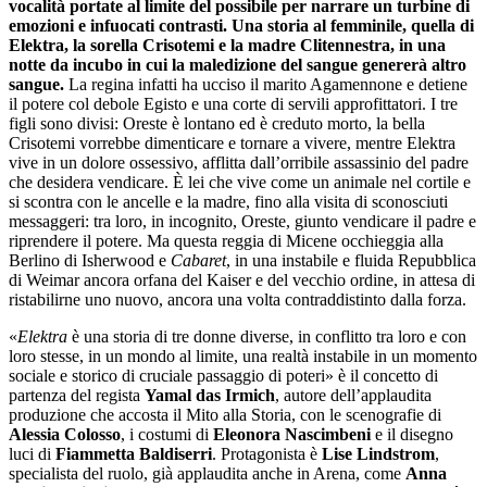
vocalità portate al limite del possibile per narrare un turbine di
emozioni e infuocati contrasti.
Una storia al femminile, quella di
Elektra, la sorella Crisotemi e la madre Clitennestra, in una
notte da incubo in cui la maledizione del sangue genererà altro
sangue.
La regina infatti ha ucciso il marito Agamennone e detiene
il potere col debole Egisto e una corte di servili approfittatori. I tre
figli sono divisi: Oreste è lontano ed è creduto morto, la bella
Crisotemi vorrebbe dimenticare e tornare a vivere, mentre Elektra
vive in un dolore ossessivo, afflitta dall’orribile assassinio del padre
che desidera vendicare. È lei che vive come un animale nel cortile e
si scontra con le ancelle e la madre, fino alla visita di sconosciuti
messaggeri: tra loro, in incognito, Oreste, giunto vendicare il padre e
riprendere il potere. Ma questa reggia di Micene occhieggia alla
Berlino di Isherwood e
Cabaret
, in una instabile e fluida Repubblica
di Weimar ancora orfana del Kaiser e del vecchio ordine, in attesa di
ristabilirne uno nuovo, ancora una volta contraddistinto dalla forza.
«
Elektra
è una storia di tre donne diverse, in conflitto tra loro e con
loro stesse, in un mondo al limite, una realtà instabile in un momento
sociale e storico di cruciale passaggio di poteri» è il concetto di
partenza del regista
Yamal das Irmich
, autore dell’applaudita
produzione che accosta il Mito alla Storia, con le scenografie di
Alessia Colosso
, i costumi di
Eleonora Nascimbeni
e il disegno
luci di
Fiammetta Baldiserri
. Protagonista è
Lise
Lindstrom
,
specialista del ruolo, già applaudita anche in Arena, come
Anna