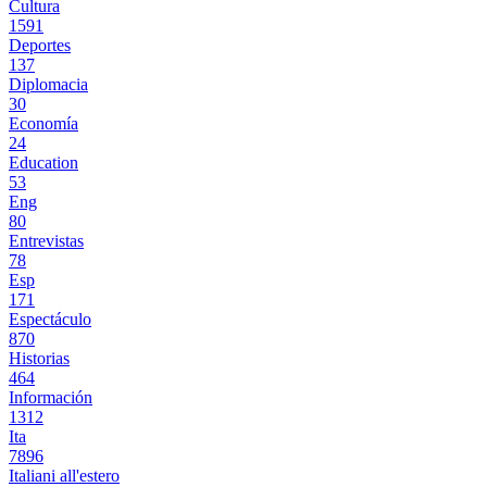
Cultura
1591
Deportes
137
Diplomacia
30
Economía
24
Education
53
Eng
80
Entrevistas
78
Esp
171
Espectáculo
870
Historias
464
Información
1312
Ita
7896
Italiani all'estero