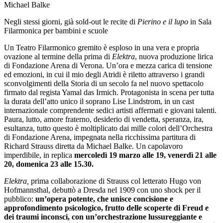
Michael Balke
Negli stessi giorni, già sold-out le recite di
Pierino e il lupo
in Sala
Filarmonica per bambini e scuole
Un Teatro Filarmonico gremito è esploso in una vera e propria
ovazione al termine della prima di
Elektra
, nuova produzione lirica
di Fondazione Arena di Verona. Un’ora e mezza carica di tensione
ed emozioni, in cui il mio degli Atridi è riletto attraverso i grandi
sconvolgimenti della Storia di un secolo fa nel nuovo spettacolo
firmato dal regista Yamal das Irmich. Protagonista in scena per tutta
la durata dell’atto unico il soprano Lise Lindstrom, in un cast
internazionale comprendente sedici artisti affermati e giovani talenti.
Paura, lutto, amore fraterno, desiderio di vendetta, speranza, ira,
esultanza, tutto questo è moltiplicato dai mille colori dell’Orchestra
di Fondazione Arena, impegnata nella ricchissima partitura di
Richard Strauss diretta da Michael Balke. Un capolavoro
imperdibile, in replica
mercoledì 19 marzo alle 19, venerdì 21 alle
20, domenica 23 alle 15.30.
Elektra,
prima collaborazione di Strauss col letterato Hugo von
Hofmannsthal, debuttò a Dresda nel 1909 con uno shock per il
pubblico:
un’opera potente, che unisce concisione e
approfondimento psicologico, frutto delle scoperte di Freud e
dei traumi inconsci, con un’orchestrazione lussureggiante e