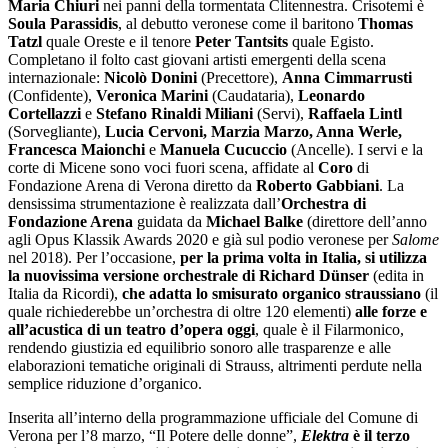
Maria
Chiuri
nei panni della tormentata Clitennestra. Crisotemi è
Soula
Parassidis
, al debutto veronese come il baritono
Thomas
Tatzl
quale Oreste e il tenore
Peter
Tantsits
quale Egisto.
Completano il folto cast giovani artisti emergenti della scena
internazionale:
Nicolò
Donini
(Precettore),
Anna
Cimmarrusti
(Confidente),
Veronica Marini
(Caudataria),
Leonardo
Cortellazzi
e
Stefano Rinaldi Miliani
(Servi),
Raffaela
Lintl
(Sorvegliante),
Lucia Cervoni, Marzia Marzo, Anna Werle,
Francesca Maionchi
e
Manuela Cucuccio
(Ancelle). I servi e la
corte di Micene sono voci fuori scena, affidate al
Coro
di
Fondazione Arena di Verona diretto da
Roberto Gabbiani
. La
densissima strumentazione è realizzata dall’
Orchestra di
Fondazione Arena
guidata da
Michael Balke
(direttore dell’anno
agli Opus Klassik Awards 2020 e già sul podio veronese per
Salome
nel 2018). Per l’occasione,
per la prima volta in Italia,
si utilizza
la nuovissima versione orchestrale di Richard Dünser
(edita in
Italia da Ricordi),
che adatta lo smisurato organico straussiano
(il
quale richiederebbe un’orchestra di oltre 120 elementi)
alle forze e
all’acustica di un teatro d’opera oggi
, quale è il Filarmonico,
rendendo giustizia ed equilibrio sonoro alle trasparenze e alle
elaborazioni tematiche originali di Strauss, altrimenti perdute nella
semplice riduzione d’organico.
Inserita all’interno della programmazione ufficiale del Comune di
Verona per l’8 marzo, “Il Potere delle donne”,
Elektra
è il terzo