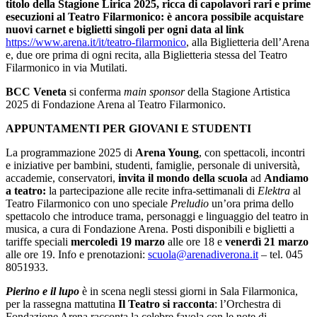
titolo della Stagione Lirica 2025, ricca di capolavori rari e prime
esecuzioni al Teatro Filarmonico: è ancora possibile acquistare
nuovi carnet e biglietti singoli per ogni data al link
https://www.arena.it/it/teatro-filarmonico
, alla Biglietteria dell’Arena
e, due ore prima di ogni recita, alla Biglietteria stessa del Teatro
Filarmonico in via Mutilati.
BCC Veneta
si conferma
main sponsor
della Stagione Artistica
2025 di Fondazione Arena al Teatro Filarmonico.
APPUNTAMENTI PER GIOVANI E STUDENTI
La programmazione 2025 di
Arena Young
, con spettacoli, incontri
e iniziative per bambini, studenti, famiglie, personale di università,
accademie, conservatori,
invita il mondo della scuola
ad
Andiamo
a teatro:
la partecipazione alle recite infra-settimanali di
Elektra
al
Teatro Filarmonico con uno speciale
Preludio
un’ora prima dello
spettacolo che introduce trama, personaggi e linguaggio del teatro in
musica, a cura di Fondazione Arena. Posti disponibili e biglietti a
tariffe speciali
mercoledì 19 marzo
alle ore 18 e
venerdì 21
marzo
alle ore 19. Info e prenotazioni:
scuola@arenadiverona.it
– tel. 045
8051933.
Pierino e il lupo
è in scena negli stessi giorni in Sala Filarmonica,
per la rassegna mattutina
Il Teatro si racconta
: l’Orchestra di
Fondazione Arena racconta la celebre favola con le note di