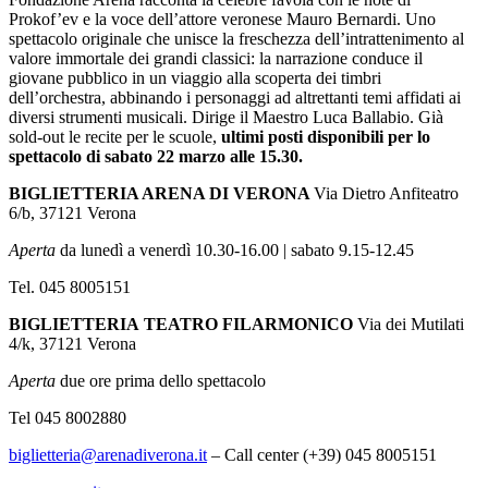
Prokof’ev e la voce dell’attore veronese Mauro Bernardi. Uno
spettacolo originale che unisce la freschezza dell’intrattenimento al
valore immortale dei grandi classici: la narrazione conduce il
giovane pubblico in un viaggio alla scoperta dei timbri
dell’orchestra, abbinando i personaggi ad altrettanti temi affidati ai
diversi strumenti musicali. Dirige il Maestro Luca Ballabio. Già
sold-out le recite per le scuole,
ultimi posti disponibili per lo
spettacolo di sabato 22 marzo alle 15.30.
BIGLIETTERIA ARENA DI VERONA
Via Dietro Anfiteatro
6/b, 37121 Verona
Aperta
da lunedì a venerdì 10.30-16.00 | sabato 9.15-12.45
Tel. 045 8005151
BIGLIETTERIA
TEATRO FILARMONICO
Via dei Mutilati
4/k, 37121 Verona
Aperta
due ore prima dello spettacolo
Tel 045 8002880
biglietteria@arenadiverona.it
– Call center (+39) 045 8005151