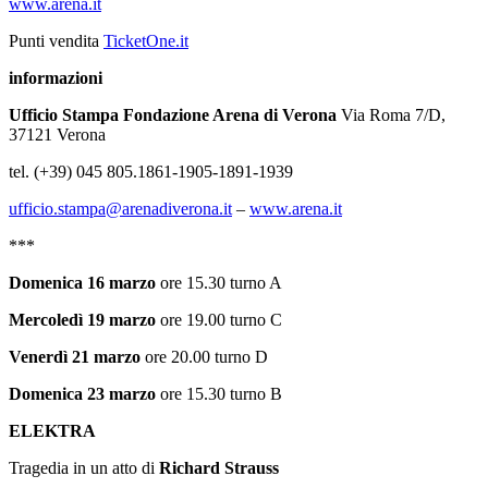
www.arena.it
Punti vendita
TicketOne.it
informazioni
Ufficio Stampa Fondazione Arena di Verona
Via Roma 7/D,
37121 Verona
tel. (+39) 045 805.1861-1905-1891-1939
ufficio.stampa@arenadiverona.it
–
www.arena.it
***
Domenica 16 marzo
ore 15.30 turno A
Mercoledì
19 marzo
ore 19.00 turno C
Venerdì
21 marzo
ore 20.00 turno D
Domenica 23 marzo
ore 15.30 turno B
ELEKTRA
Tragedia in un atto di
Richard Strauss