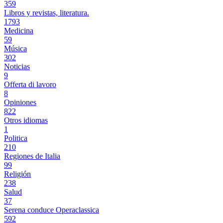
359
Libros y revistas, literatura.
1793
Medicina
59
Música
302
Noticias
9
Offerta di lavoro
8
Opiniones
822
Otros idiomas
1
Politica
210
Regiones de Italia
99
Religión
238
Salud
37
Serena conduce Operaclassica
592