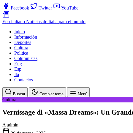
Facebook
Twitter
YouTube
Eco Italiano
Noticias de Italia para el mundo
Inicio
Información
Deportes
Cultura
Politica
Columnistas
Eng
Esp
Ita
Contactos
Buscar
Cambiar tema
Menú
Cultura
Vernissage di «Massa Dreams»: Un Grande 
A
admin