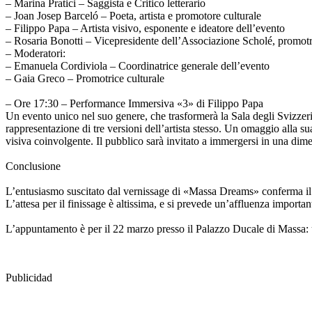
– Marina Pratici – Saggista e Critico letterario
– Joan Josep Barceló – Poeta, artista e promotore culturale
– Filippo Papa – Artista visivo, esponente e ideatore dell’evento
– Rosaria Bonotti – Vicepresidente dell’Associazione Scholé, promotr
– Moderatori:
– Emanuela Cordiviola – Coordinatrice generale dell’evento
– Gaia Greco – Promotrice culturale
– Ore 17:30 – Performance Immersiva «3» di Filippo Papa
Un evento unico nel suo genere, che trasformerà la Sala degli Svizzeri
rappresentazione di tre versioni dell’artista stesso. Un omaggio all
visiva coinvolgente. Il pubblico sarà invitato a immergersi in una dimen
Conclusione
L’entusiasmo suscitato dal vernissage di «Massa Dreams» conferma il ru
L’attesa per il finissage è altissima, e si prevede un’affluenza importa
L’appuntamento è per il 22 marzo presso il Palazzo Ducale di Massa: un
Publicidad