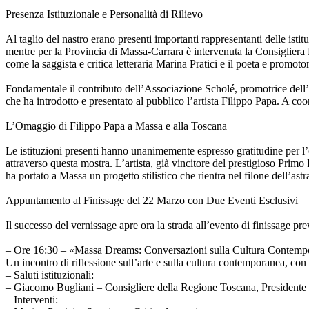
Presenza Istituzionale e Personalità di Rilievo
Al taglio del nastro erano presenti importanti rappresentanti delle is
mentre per la Provincia di Massa-Carrara è intervenuta la Consigliera 
come la saggista e critica letteraria Marina Pratici e il poeta e promot
Fondamentale il contributo dell’Associazione Scholé, promotrice dell’
che ha introdotto e presentato al pubblico l’artista Filippo Papa. A c
L’Omaggio di Filippo Papa a Massa e alla Toscana
Le istituzioni presenti hanno unanimemente espresso gratitudine per l’o
attraverso questa mostra. L’artista, già vincitore del prestigioso Pri
ha portato a Massa un progetto stilistico che rientra nel filone dell’a
Appuntamento al Finissage del 22 Marzo con Due Eventi Esclusivi
Il successo del vernissage apre ora la strada all’evento di finissage pre
– Ore 16:30 – «Massa Dreams: Conversazioni sulla Cultura Contemp
Un incontro di riflessione sull’arte e sulla cultura contemporanea, con 
– Saluti istituzionali:
– Giacomo Bugliani – Consigliere della Regione Toscana, President
– Interventi: