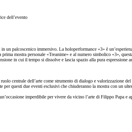
ice dell’evento
 in un palcoscenico immersivo. La holoperformance «3» è un’esperienza se
a sua prima mostra personale «Treanime» e al numero simbolico «3», que
sione in cui il tempo si dissolve e lascia spazio alla pura espressione art
olo centrale dell’arte come strumento di dialogo e valorizzazione del t
nte per questi due eventi esclusivi che chiuderanno la mostra con un ulter
’occasione imperdibile per vivere da vicino l’arte di Filippo Papa e ap