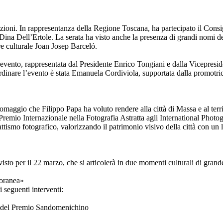
tituzioni. In rappresentanza della Regione Toscana, ha partecipato il Co
Dina Dell’Ertole. La serata ha visto anche la presenza di grandi nomi de
ore culturale Joan Josep Barceló.
evento, rappresentata dal Presidente Enrico Tongiani e dalla Vicepresid
oordinare l’evento è stata Emanuela Cordiviola, supportata dalla promotri
maggio che Filippo Papa ha voluto rendere alla città di Massa e al terri
mo Premio Internazionale nella Fotografia Astratta agli International Pho
strattismo fotografico, valorizzando il patrimonio visivo della città con 
visto per il 22 marzo, che si articolerà in due momenti culturali di grande
oranea»
i seguenti interventi:
e del Premio Sandomenichino