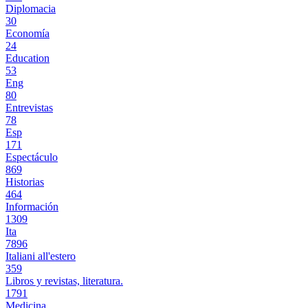
Diplomacia
30
Economía
24
Education
53
Eng
80
Entrevistas
78
Esp
171
Espectáculo
869
Historias
464
Información
1309
Ita
7896
Italiani all'estero
359
Libros y revistas, literatura.
1791
Medicina