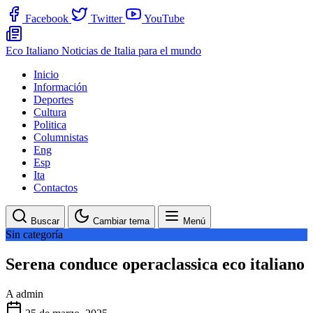
Facebook
Twitter
YouTube
Eco Italiano
Noticias de Italia para el mundo
Inicio
Información
Deportes
Cultura
Politica
Columnistas
Eng
Esp
Ita
Contactos
Buscar
Cambiar tema
Menú
Sin categoría
Serena conduce operaclassica eco italiano
A
admin