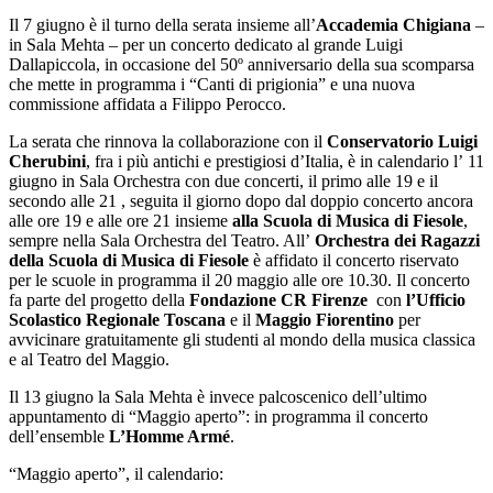
Il 7 giugno è il turno della serata insieme all’
Accademia Chigiana
–
in Sala Mehta – per un concerto dedicato al grande Luigi
Dallapiccola, in occasione del 50º anniversario della sua scomparsa
che mette in programma i “Canti di prigionia” e una nuova
commissione affidata a Filippo Perocco.
La serata che rinnova la collaborazione con il
Conservatorio Luigi
Cherubini
, fra i più antichi e prestigiosi d’Italia, è in calendario l’ 11
giugno in Sala Orchestra con due concerti, il primo alle 19 e il
secondo alle 21 , seguita il giorno dopo dal doppio concerto ancora
alle ore 19 e alle ore 21 insieme
alla Scuola di Musica di Fiesole
,
sempre nella Sala Orchestra del Teatro. All’
Orchestra dei Ragazzi
della Scuola di Musica di Fiesole
è affidato il concerto riservato
per le scuole in programma il 20 maggio alle ore 10.30. Il concerto
fa parte del progetto della
Fondazione CR Firenze
con
l’Ufficio
Scolastico Regionale Toscana
e il
Maggio Fiorentino
per
avvicinare gratuitamente gli studenti al mondo della musica classica
e al Teatro del Maggio.
Il 13 giugno la Sala Mehta è invece palcoscenico dell’ultimo
appuntamento di “Maggio aperto”: in programma il concerto
dell’ensemble
L’Homme Armé
.
“Maggio aperto”, il calendario: