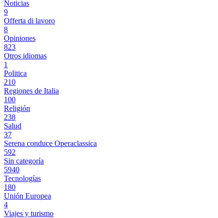
Noticias
9
Offerta di lavoro
8
Opiniones
823
Otros idiomas
1
Politica
210
Regiones de Italia
100
Religión
238
Salud
37
Serena conduce Operaclassica
592
Sin categoría
5940
Tecnologías
180
Unión Europea
4
Viajes y turismo