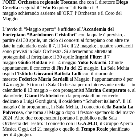
l’
ORT, Orchestra regionale Toscana
che con il direttore
Diego
Ceretta
eseguirà il “War Requiem” di Britten il 3
maggio schierando assieme all’ORT, l’Orchestra e il Coro del
Maggio.
L’avvio di “Maggio aperto” è affidato all’
Accademia del
Fortepiano “Bartolomeo Cristofori
” con la quale è previsto, a
partire dal 30 aprile, un ciclo di concerti al fortepiano con altre tre
date in calendario ossia il 7, il 14 e il 22 maggio; i quattro spettacoli
sono previsti in Sala Orchestra. Si alterneranno altrettanti
protagonisti al fortepiano: il 30 aprile
Ingrid Fliter
; il 7
maggio
Giulio Biddau
e il 14 maggio
Yoko Kikuchi
. Chiude
appuntamenti il concerto di
Jin Ju
del 22 maggio. La Sala Mehta
ospita
l’Istituto Giovanni Battista Lulli
con il ritorno del
maestro
Federico Maria Sardelli
al Maggio; l’appuntamento è per
il 4 maggio. Si torna in Sala Orchestra per un interessante recital – in
calendario il 13 maggio – con protagonisti
Marina Comparato
e, al
pianoforte,
Gianni Fabbrini
con la proposta di un concerto
dedicato a Luigi Gordigiani, il cosiddetto “Schubert italiano”. Il 18
maggio è in programma, in Sala Mehta, il concerto della
Banda La
Polverosa
, che torna al Maggio dopo il festoso spettacolo del marzo
2024. Altre due cooperazioni portano il pubblico nella Sala
Orchestra del Teatro: il concerto con il
G.A.M.O
, il Gruppo Aperto
Musica Oggi, del 21 maggio e quello di
Tempo Reale
pianificato
per il 4 giugno.