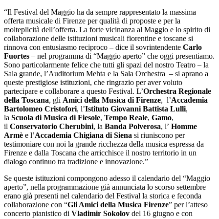
“Il Festival del Maggio ha da sempre rappresentato la massima
offerta musicale di Firenze per qualità di proposte e per la
molteplicità dell’offerta. La forte vicinanza al Maggio e lo spirito di
collaborazione delle istituzioni musicali fiorentine e toscane si
rinnova con entusiasmo reciproco – dice il sovrintendente
Carlo
Fuortes
– nel programma di “Maggio aperto” che oggi presentiamo.
Sono particolarmente felice che tutti gli spazi del nostro Teatro – la
Sala grande, l’Auditorium Mehta e la Sala Orchestra – si aprano a
queste prestigiose istituzioni, che ringrazio per aver voluto
partecipare e collaborare a questo Festival. L’
Orchestra Regionale
della Toscana
, gli
Amici della Musica di Firenze
, l’
Accademia
Bartolomeo Cristofori
, l’
Istituto Giovanni Battista Lulli
,
la
Scuola di Musica di Fiesole
,
Tempo Reale
,
Gamo
,
il
Conservatorio Cherubini
, la
Banda Polverosa
, l’
Homme
Armè
e l’
Accademia Chigiana di Siena
si riuniscono per
testimoniare con noi la grande ricchezza della musica espressa da
Firenze e dalla Toscana che arricchisce il nostro territorio in un
dialogo continuo tra tradizione e innovazione.”
Se queste istituzioni compongono adesso il calendario del “Maggio
aperto”, nella programmazione già annunciata lo scorso settembre
erano già presenti nel calendario del Festival la storica e feconda
collaborazione con “
Gli Amici della Musica Firenze
” per l’atteso
concerto pianistico di
Vladimir Sokolov
del 16 giugno e con