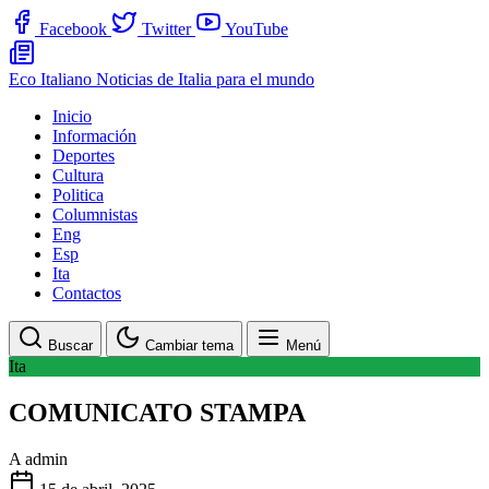
Facebook
Twitter
YouTube
Eco Italiano
Noticias de Italia para el mundo
Inicio
Información
Deportes
Cultura
Politica
Columnistas
Eng
Esp
Ita
Contactos
Buscar
Cambiar tema
Menú
Ita
COMUNICATO STAMPA
A
admin