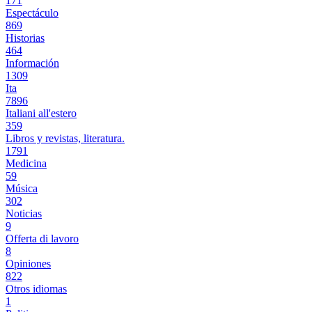
171
Espectáculo
869
Historias
464
Información
1309
Ita
7896
Italiani all'estero
359
Libros y revistas, literatura.
1791
Medicina
59
Música
302
Noticias
9
Offerta di lavoro
8
Opiniones
822
Otros idiomas
1