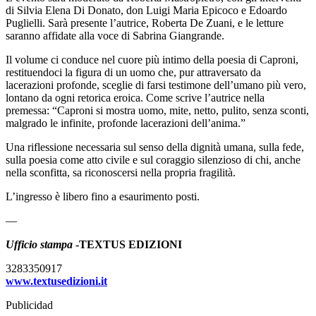
di Silvia Elena Di Donato, don Luigi Maria Epicoco e Edoardo
Puglielli. Sarà presente l’autrice, Roberta De Zuani, e le letture
saranno affidate alla voce di Sabrina Giangrande.
Il volume ci conduce nel cuore più intimo della poesia di Caproni,
restituendoci la figura di un uomo che, pur attraversato da
lacerazioni profonde, sceglie di farsi testimone dell’umano più vero,
lontano da ogni retorica eroica. Come scrive l’autrice nella
premessa: “Caproni si mostra uomo, mite, netto, pulito, senza sconti,
malgrado le infinite, profonde lacerazioni dell’anima.”
Una riflessione necessaria sul senso della dignità umana, sulla fede,
sulla poesia come atto civile e sul coraggio silenzioso di chi, anche
nella sconfitta, sa riconoscersi nella propria fragilità.
L’ingresso è libero fino a esaurimento posti.
—
Ufficio stampa
-TEXTUS EDIZIONI
3283350917
www.textusedizioni.it
Publicidad