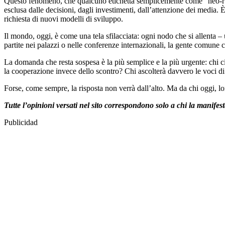
Questo fenomeno, che qualcuno etichetta semplicemente come “neo-rurali
esclusa dalle decisioni, dagli investimenti, dall’attenzione dei media. È
richiesta di nuovi modelli di sviluppo.
Il mondo, oggi, è come una tela sfilacciata: ogni nodo che si allenta –
partite nei palazzi o nelle conferenze internazionali, la gente comune ce
La domanda che resta sospesa è la più semplice e la più urgente: chi ci g
la cooperazione invece dello scontro? Chi ascolterà davvero le voci d
Forse, come sempre, la risposta non verrà dall’alto. Ma da chi oggi, lo
Tutte l’opinioni versati nel sito correspondono solo a chi la manife
Publicidad