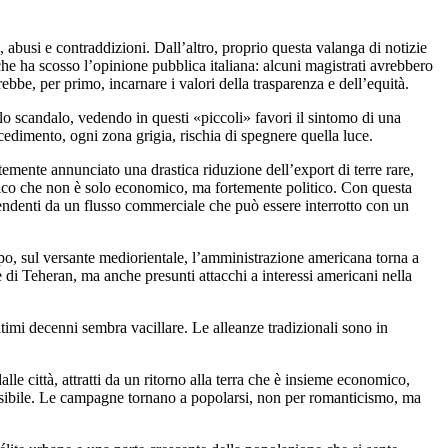
abusi e contraddizioni. Dall’altro, proprio questa valanga di notizie
 che ha scosso l’opinione pubblica italiana: alcuni magistrati avrebbero
ebbe, per primo, incarnare i valori della trasparenza e dell’equità.
llo scandalo, vedendo in questi «piccoli» favori il sintomo di una
 cedimento, ogni zona grigia, rischia di spegnere quella luce.
emente annunciato una drastica riduzione dell’export di terre rare,
tegico che non è solo economico, ma fortemente politico. Con questa
pendenti da un flusso commerciale che può essere interrotto con un
mpo, sul versante mediorientale, l’amministrazione americana torna a
 di Teheran, ma anche presunti attacchi a interessi americani nella
ltimi decenni sembra vacillare. Le alleanze tradizionali sono in
lle città, attratti da un ritorno alla terra che è insieme economico,
ensibile. Le campagne tornano a popolarsi, non per romanticismo, ma