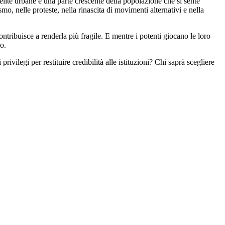
lite urbane e una parte crescente della popolazione che si sente
smo, nelle proteste, nella rinascita di movimenti alternativi e nella
ntribuisce a renderla più fragile. E mentre i potenti giocano le loro
io.
ivilegi per restituire credibilità alle istituzioni? Chi saprà scegliere