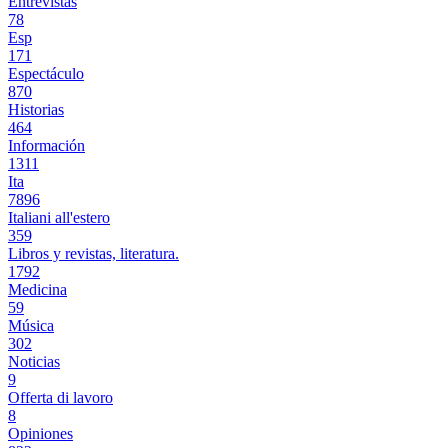
Entrevistas
78
Esp
171
Espectáculo
870
Historias
464
Información
1311
Ita
7896
Italiani all'estero
359
Libros y revistas, literatura.
1792
Medicina
59
Música
302
Noticias
9
Offerta di lavoro
8
Opiniones