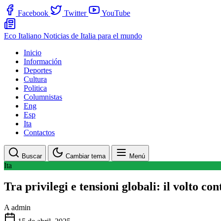
Facebook
Twitter
YouTube
Eco Italiano
Noticias de Italia para el mundo
Inicio
Información
Deportes
Cultura
Politica
Columnistas
Eng
Esp
Ita
Contactos
Buscar
Cambiar tema
Menú
Ita
Tra privilegi e tensioni globali: il volto co
A
admin