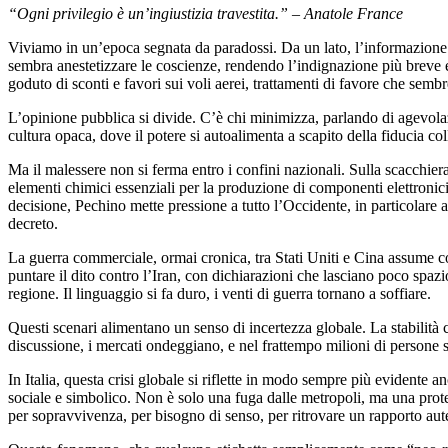
“Ogni privilegio è un’ingiustizia travestita.” – Anatole France
Viviamo in un’epoca segnata da paradossi. Da un lato, l’informazione c
sembra anestetizzare le coscienze, rendendo l’indignazione più breve e l
goduto di sconti e favori sui voli aerei, trattamenti di favore che semb
L’opinione pubblica si divide. C’è chi minimizza, parlando di agevolazio
cultura opaca, dove il potere si autoalimenta a scapito della fiducia co
Ma il malessere non si ferma entro i confini nazionali. Sulla scacchie
elementi chimici essenziali per la produzione di componenti elettronic
decisione, Pechino mette pressione a tutto l’Occidente, in particolare
decreto.
La guerra commerciale, ormai cronica, tra Stati Uniti e Cina assume co
puntare il dito contro l’Iran, con dichiarazioni che lasciano poco spa
regione. Il linguaggio si fa duro, i venti di guerra tornano a soffiare.
Questi scenari alimentano un senso di incertezza globale. La stabilità c
discussione, i mercati ondeggiano, e nel frattempo milioni di persone 
In Italia, questa crisi globale si riflette in modo sempre più evidente a
sociale e simbolico. Non è solo una fuga dalle metropoli, ma una prot
per sopravvivenza, per bisogno di senso, per ritrovare un rapporto aute