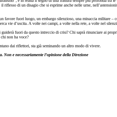
smo”, è in realtà il segno di una frattura sempre più profonda tra le é
 il riflesso di un disagio che si esprime anche nelle urne, nell’astensioni
 un favore fuori luogo, un embargo silenzioso, una minaccia militare – co
rca vie d’uscita. A volte nei campi, a volte nella rete, a volte nel silenz
uiderà fuori da questo intreccio di crisi? Chi saprà rinunciare ai propri pr
i chi non ha voce?
ntano dai riflettori, sta già seminando un altro modo di vivere.
sta. Non e necessariamente l’opinione della Direzione