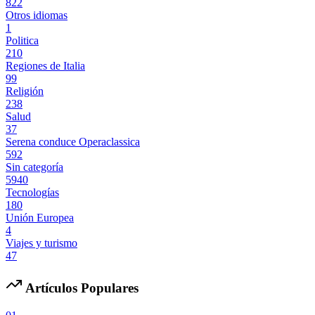
822
Otros idiomas
1
Politica
210
Regiones de Italia
99
Religión
238
Salud
37
Serena conduce Operaclassica
592
Sin categoría
5940
Tecnologías
180
Unión Europea
4
Viajes y turismo
47
Artículos Populares