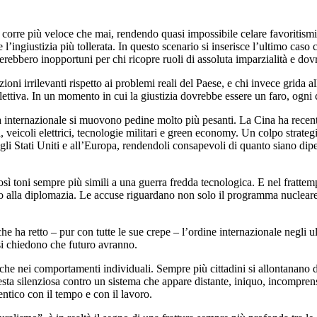
orre più veloce che mai, rendendo quasi impossibile celare favoritismi, 
’ingiustizia più tollerata. In questo scenario si inserisce l’ultimo caso
rerebbero inopportuni per chi ricopre ruoli di assoluta imparzialità e dovr
ni irrilevanti rispetto ai problemi reali del Paese, e chi invece grida a
llettiva. In un momento in cui la giustizia dovrebbe essere un faro, ogni
ra internazionale si muovono pedine molto più pesanti. La Cina ha recent
i, veicoli elettrici, tecnologie militari e green economy. Un colpo stra
 agli Stati Uniti e all’Europa, rendendoli consapevoli di quanto siano di
sì toni sempre più simili a una guerra fredda tecnologica. E nel fratte
zio alla diplomazia. Le accuse riguardano non solo il programma nucleare
he ha retto – pur con tutte le sue crepe – l’ordine internazionale negli u
si chiedono che futuro avranno.
nche nei comportamenti individuali. Sempre più cittadini si allontanano da
esta silenziosa contro un sistema che appare distante, iniquo, incompr
ntico con il tempo e con il lavoro.