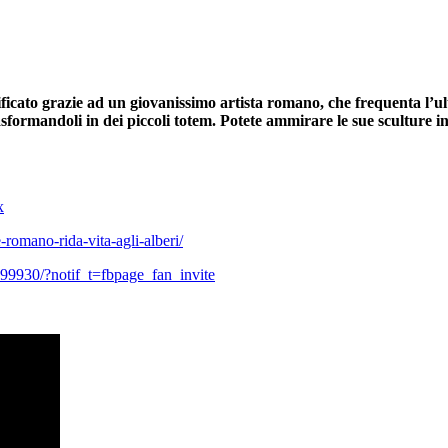
nificato grazie ad un giovanissimo artista romano, che frequenta l’
 trasformandoli in dei piccoli totem. Potete ammirare le sue scultu
x
omano-rida-vita-agli-alberi/
9930/?notif_t=fbpage_fan_invite