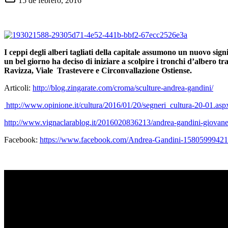
15 de febrero, 2016
I ceppi degli alberi tagliati della capitale assumono un nuovo sig
un bel giorno ha deciso di iniziare a scolpire i tronchi d’albero
Ravizza, Viale Trastevere e Circonvallazione Ostiense.
Articoli:
http://blog.zingarate.com/croma/sculture-andrea-gandini/
http://www.opinione.it/cultura/2016/01/20/segneri_cultura-20-01.asp
http://www.vignaclarablog.it/2016020836213/andrea-gandini-giovane-r
Facebook:
https://www.facebook.com/Andrea-Gandini-158059994219