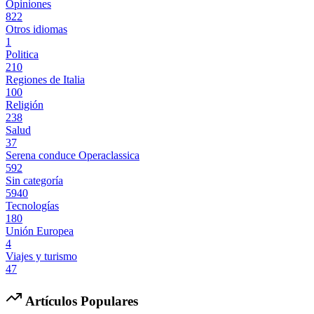
Opiniones
822
Otros idiomas
1
Politica
210
Regiones de Italia
100
Religión
238
Salud
37
Serena conduce Operaclassica
592
Sin categoría
5940
Tecnologías
180
Unión Europea
4
Viajes y turismo
47
Artículos Populares