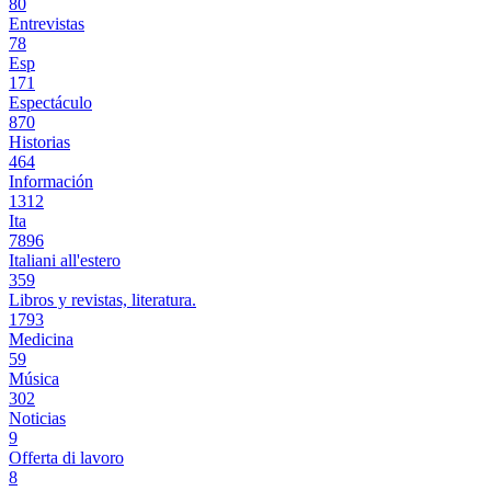
80
Entrevistas
78
Esp
171
Espectáculo
870
Historias
464
Información
1312
Ita
7896
Italiani all'estero
359
Libros y revistas, literatura.
1793
Medicina
59
Música
302
Noticias
9
Offerta di lavoro
8