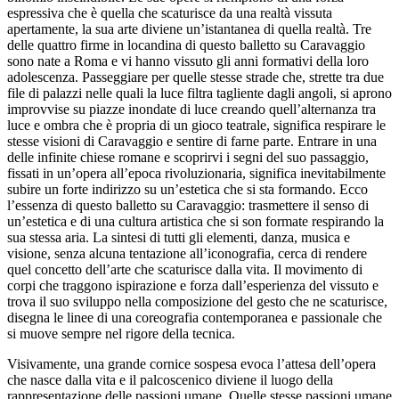
espressiva che è quella che scaturisce da una realtà vissuta
apertamente, la sua arte diviene un’istantanea di quella realtà. Tre
delle quattro firme in locandina di questo balletto su Caravaggio
sono nate a Roma e vi hanno vissuto gli anni formativi della loro
adolescenza. Passeggiare per quelle stesse strade che, strette tra due
file di palazzi nelle quali la luce filtra tagliente dagli angoli, si aprono
improvvise su piazze inondate di luce creando quell’alternanza tra
luce e ombra che è propria di un gioco teatrale, significa respirare le
stesse visioni di Caravaggio e sentire di farne parte. Entrare in una
delle infinite chiese romane e scoprirvi i segni del suo passaggio,
fissati in un’opera all’epoca rivoluzionaria, significa inevitabilmente
subire un forte indirizzo su un’estetica che si sta formando. Ecco
l’essenza di questo balletto su Caravaggio: trasmettere il senso di
un’estetica e di una cultura artistica che si son formate respirando la
sua stessa aria. La sintesi di tutti gli elementi, danza, musica e
visione, senza alcuna tentazione all’iconografia, cerca di rendere
quel concetto dell’arte che scaturisce dalla vita. Il movimento di
corpi che traggono ispirazione e forza dall’esperienza del vissuto e
trova il suo sviluppo nella composizione del gesto che ne scaturisce,
disegna le linee di una coreografia contemporanea e passionale che
si muove sempre nel rigore della tecnica.
Visivamente, una grande cornice sospesa evoca l’attesa dell’opera
che nasce dalla vita e il palcoscenico diviene il luogo della
rappresentazione delle passioni umane. Quelle stesse passioni umane