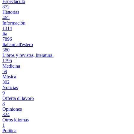
Espectáculo
872
Historias
465
Información
1314
Ita
7896
Italiani all'estero
360
Libros y revistas, literatura.
1795
Medicina
59
Música
302
Noticias
9
Offerta di lavoro
8
Opiniones
824
Otros idiomas
1
Politica