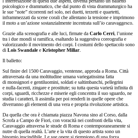
l’interrelazione di questi due aspetti, diventa pertanto un balletto
psicologico e drammatico, che dal punto di vista drammaturgico ha
le sue “note” ricorrenti nel solo, nei duetti, terzetti e quartetti,
inframmezzati da scene corali che allentano la tensione e imprimono
il moto a un’azione sostanzialmente incentrata sull’
io
caravaggesco.
Grazie alla scenografia e alle luci, firmate da
Carlo Cerri
, l’unione
tra i due mondi si ramifica, esaltando la suggestiva coreografia e
valorizzando il movimento dei corpi. I costumi dello spettacolo sono
di
Lois Swandale
e
Kristopher Millar
.
Il balletto:
Sul finire del 1500 Caravaggio, ventenne, approda a Roma. Città
attraversata da una moltitudine umana variegatissima fatta
di monsignori e gentiluomini, soldati e saltimbanchi, pellegrini
e nulla-facenti, zingare e prostitute; su tutta questa varietà infinita di
corpi, sguardi, ricchezze e miserie egli concentra il suo sguardo, ne
studia i caratteri, li assimila per poi renderli in quelle opere che
diverranno gli elementi di una vera e propria rivoluzione artistica.
Da quella che ora è chiamata piazza Navona sino al Corso, dalla
Scrofa a Campo de Fiori, con voracità nei confronti della vita,
Caravaggio attraversa le strade di Roma e contemporaneamente si
nutre di quella realtà. L’arte e la vita di questo artista sono un
binomio inscindibile. Le sue opere si riempiono di una forza