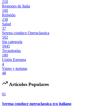
210
Regiones de Italia
100
Religión
238
Salud
37
Serena conduce Operaclassica
592
Sin categoría
5945
Tecnologías
180
Unión Europea
4
Viajes y turismo
48
Artículos Populares
01
Serena conduce operaclassica eco italiano