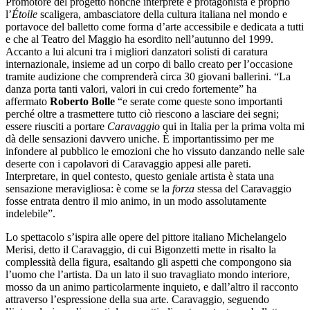
Promotore del progetto nonché interprete e protagonista è proprio
l’
Étoile
scaligera, ambasciatore della cultura italiana nel mondo e
portavoce del balletto come forma d’arte accessibile e dedicata a tutti
e che al Teatro del Maggio ha esordito nell’autunno del 1999.
Accanto a lui alcuni tra i migliori danzatori solisti di caratura
internazionale, insieme ad un corpo di ballo creato per l’occasione
tramite audizione che comprenderà circa 30 giovani ballerini. “La
danza porta tanti valori, valori in cui credo fortemente” ha
affermato
Roberto Bolle
“e serate come queste sono importanti
perché oltre a trasmettere tutto ciò riescono a lasciare dei segni;
essere riusciti a portare
Caravaggio
qui in Italia per la prima volta mi
dà delle sensazioni davvero uniche. È importantissimo per me
infondere al pubblico le emozioni che ho vissuto danzando nelle sale
deserte con i capolavori di Caravaggio appesi alle pareti.
Interpretare, in quel contesto, questo geniale artista è stata una
sensazione meravigliosa: è come se la
forza
stessa del Caravaggio
fosse entrata dentro il mio animo, in un modo assolutamente
indelebile”.
Lo spettacolo s’ispira alle opere del pittore italiano Michelangelo
Merisi, detto il Caravaggio, di cui Bigonzetti mette in risalto la
complessità della figura, esaltando gli aspetti che compongono sia
l’uomo che l’artista. Da un lato il suo travagliato mondo interiore,
mosso da un animo particolarmente inquieto, e dall’altro il racconto
attraverso l’espressione della sua arte. Caravaggio, seguendo