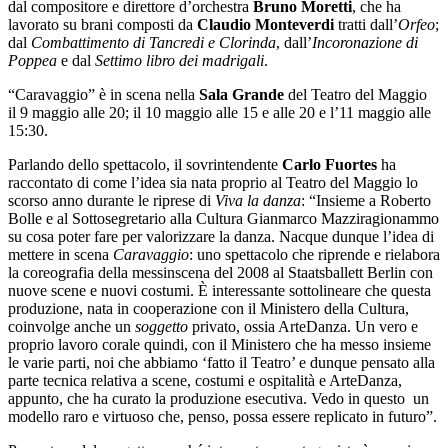
dal compositore e direttore d’orchestra
Bruno Moretti
, che ha
lavorato su brani composti da
Claudio Monteverdi
tratti dall’
Orfeo
;
dal
Combattimento di Tancredi e Clorinda
, dall’
Incoronazione di
Poppea
e dal
Settimo libro dei madrigali
.
“Caravaggio” è in scena nella
Sala Grande
del Teatro del Maggio
il 9 maggio alle 20; il 10 maggio alle 15 e alle 20 e l’11 maggio alle
15:30.
Parlando dello spettacolo, il sovrintendente
Carlo Fuortes
ha
raccontato di come l’idea sia nata proprio al Teatro del Maggio lo
scorso anno durante le riprese di
Viva la danza
: “Insieme a Roberto
Bolle e al Sottosegretario alla Cultura Gianmarco Mazziragionammo
su cosa poter fare per valorizzare la danza. Nacque dunque l’idea di
mettere in scena
Caravaggio
: uno spettacolo che riprende e rielabora
la coreografia della messinscena del 2008 al Staatsballett Berlin con
nuove scene e nuovi costumi. È interessante sottolineare che questa
produzione, nata in cooperazione con il Ministero della Cultura,
coinvolge anche un
soggetto
privato, ossia ArteDanza. Un vero e
proprio lavoro corale quindi, con il Ministero che ha messo insieme
le varie parti, noi che abbiamo ‘fatto il Teatro’ e dunque pensato alla
parte tecnica relativa a scene, costumi e ospitalità e ArteDanza,
appunto, che ha curato la produzione esecutiva. Vedo in questo un
modello raro e virtuoso che, penso, possa essere replicato in futuro”.