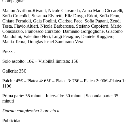
Compagnia:
Manon Avrillon-Rivault, Nicole Ciavarella, Anna Maria Ciccarelli,
Sofia Cracolici, Susanna Elviretti, Eliz Duygu Erkut, Sofia Fenu,
Chiara Ferraioli, Gaia Foglini, Clarissa Pace, Sofia Pagani, Zeudi
Testa, Flavio Altieri, Nicola Barbarossa, Stefano Capoferri, Mario
Consolazio, Francesco Curatolo, Damiano Gorgoglione, Giacomo
Mandolini, Valentino Neri, Luigi Peragine, Daniele Ruggiero,
Mattia Teora, Douglas Israel Zambrano Vera
Prezzi:
Solo ascolto: 10€ – Visibilità limitata: 15€
Galleria: 35€
Palchi: 45€ – Platea 4: 65€ – Platea 3: 75€ – Platea 2: 90€ -Platea 1:
110€
Prima parte: 55 minuti | Intervallo: 30 minuti | Seconda parte: 35
minuti
Durata complessiva 2 ore circa
Publicidad