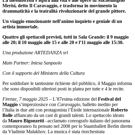
La messinscena s’ispira alla vita e alle opere di Michelangelo
Merisi, detto Il Caravaggio, e trasforma in movimento la
drammaticità e la teatralità rivoluzionarie del grande pittore.
Un viaggio emozionante nell’animo inquieto e geniale di un
artista immortale.
Quattro gli spettacoli previsti, tutti in Sala Grande: il 9 maggio
alle 20; il 10 maggio alle 15 e alle 20 e l’11 maggio alle 15:30.
Una produzione ARTEDANZA srl
Main Partner: Intesa Sanpaolo
Con il supporto del Ministero della Cultura
Per soddisfare le tantissime richieste del pubblico, il Maggio informa
che sono disponibili ulteriori posti in platea per tutte e 4 le recite.
Firenze,
7 maggio 2025
– L’87esima edizione del
Festival del
Maggio
s’impreziosisce con
Caravaggio
, balletto inedito per
l’Italia in due atti con protagonista l’Étoile internazionale
Roberto
Bolle
affiancato da un cast di grandi talenti. Lo spettacolo ideato
da
Mauro Bigonzetti
–acclamato coreografo italiano del panorama
contemporaneo fu pensato nel 2008 per lo Staatsballett Berlin diretto
da Vladimir Malakhov. La musica è stata riorchestrata