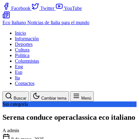
Facebook
Twitter
YouTube
Eco Italiano
Noticias de Italia para el mundo
Inicio
Información
Deportes
Cultura
Politica
Columnistas
Eng
Esp
Ita
Contactos
Buscar
Cambiar tema
Menú
Sin categoría
Serena conduce operaclassica eco italiano
A
admin