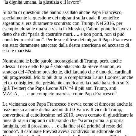
“la dignità umana, la giustizia e il lavoro”.
Si tratta di questioni che hanno assillato anche Papa Francesco,
specialmente la questione dei migranti sulla quale il pontefice
argentino si era duramente scontrato con Trump. Nel 2016, per
esempio, durante una sua visita in Messico, l’allora pontefice aveva
detto che chi “parla di costruire muri….. e non ponti, non si può
considerare cristiano”. Per le sue difese dei migranti Papa Francesco
era stato duramente attaccato dalla destra americana ed accusato di
essere marxista.
Nonostante le belle parole incoraggianti di Trump, però, anche
adesso il neo eletto Papa è stato attaccato da Steve Bannon, ex
stratega del 47esimo presidente, dichiarando che è uno dei cardinali
più progressisti. Molto più dura la complottista Laura Loomer, anche
lei ex consigliera del presidente americano, la quale ha scritto su X
(già Twitter) che Papa Leone XIV “è il più anti-Trump, anti-
MAGA, …. e un completo marxista come Papa Francesco”.
La vicinanza con Papa Francesco è ovvia come ci dimostra anche la
reazione su alcune dichiarazioni di JD Vance. Il vice di Trump,
convertitosi al cattolicesimo nel 2019, aveva cercato di giustificare la
linea dura sui migranti dichiarando che “si ama prima la propria
famiglia, poi il prossimo….. e alla fine si dà priorità al resto del
mondo”. Il cardinale Prevost aveva condiviso un editoriale del