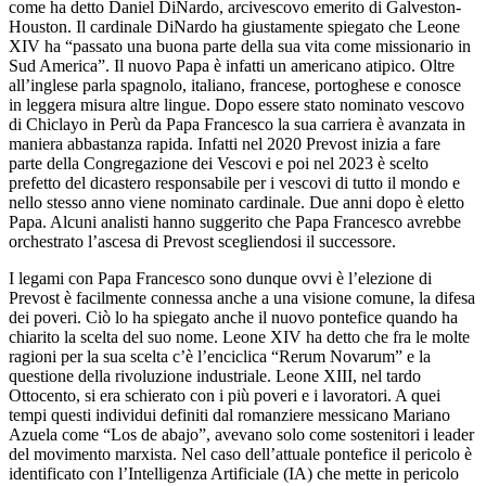
come ha detto Daniel DiNardo, arcivescovo emerito di Galveston-
Houston. Il cardinale DiNardo ha giustamente spiegato che Leone
XIV ha “passato una buona parte della sua vita come missionario in
Sud America”. Il nuovo Papa è infatti un americano atipico. Oltre
all’inglese parla spagnolo, italiano, francese, portoghese e conosce
in leggera misura altre lingue. Dopo essere stato nominato vescovo
di Chiclayo in Perù da Papa Francesco la sua carriera è avanzata in
maniera abbastanza rapida. Infatti nel 2020 Prevost inizia a fare
parte della Congregazione dei Vescovi e poi nel 2023 è scelto
prefetto del dicastero responsabile per i vescovi di tutto il mondo e
nello stesso anno viene nominato cardinale. Due anni dopo è eletto
Papa. Alcuni analisti hanno suggerito che Papa Francesco avrebbe
orchestrato l’ascesa di Prevost scegliendosi il successore.
I legami con Papa Francesco sono dunque ovvi è l’elezione di
Prevost è facilmente connessa anche a una visione comune, la difesa
dei poveri. Ciò lo ha spiegato anche il nuovo pontefice quando ha
chiarito la scelta del suo nome. Leone XIV ha detto che fra le molte
ragioni per la sua scelta c’è l’enciclica “Rerum Novarum” e la
questione della rivoluzione industriale. Leone XIII, nel tardo
Ottocento, si era schierato con i più poveri e i lavoratori. A quei
tempi questi individui definiti dal romanziere messicano Mariano
Azuela come “Los de abajo”, avevano solo come sostenitori i leader
del movimento marxista. Nel caso dell’attuale pontefice il pericolo è
identificato con l’Intelligenza Artificiale (IA) che mette in pericolo