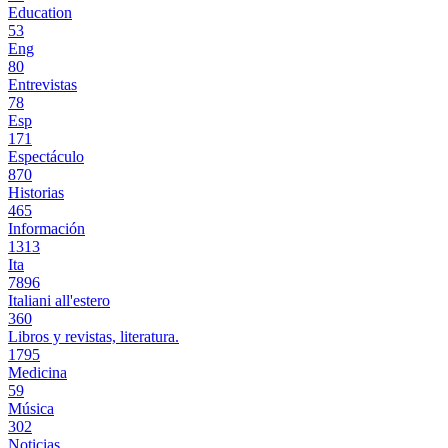
Education
53
Eng
80
Entrevistas
78
Esp
171
Espectáculo
870
Historias
465
Información
1313
Ita
7896
Italiani all'estero
360
Libros y revistas, literatura.
1795
Medicina
59
Música
302
Noticias