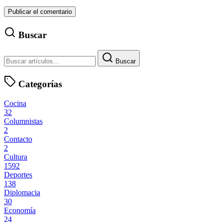
Buscar
Buscar
Categorías
Cocina
32
Columnistas
2
Contacto
2
Cultura
1592
Deportes
138
Diplomacia
30
Economía
24