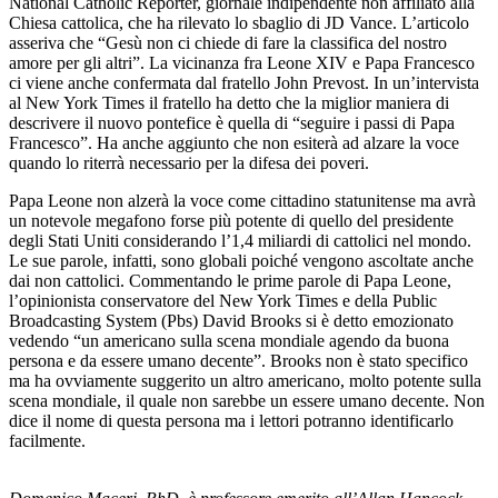
National Catholic Reporter, giornale indipendente non affiliato alla
Chiesa cattolica, che ha rilevato lo sbaglio di JD Vance. L’articolo
asseriva che “Gesù non ci chiede di fare la classifica del nostro
amore per gli altri”. La vicinanza fra Leone XIV e Papa Francesco
ci viene anche confermata dal fratello John Prevost. In un’intervista
al New York Times il fratello ha detto che la miglior maniera di
descrivere il nuovo pontefice è quella di “seguire i passi di Papa
Francesco”. Ha anche aggiunto che non esiterà ad alzare la voce
quando lo riterrà necessario per la difesa dei poveri.
Papa Leone non alzerà la voce come cittadino statunitense ma avrà
un notevole megafono forse più potente di quello del presidente
degli Stati Uniti considerando l’1,4 miliardi di cattolici nel mondo.
Le sue parole, infatti, sono globali poiché vengono ascoltate anche
dai non cattolici. Commentando le prime parole di Papa Leone,
l’opinionista conservatore del New York Times e della Public
Broadcasting System (Pbs) David Brooks si è detto emozionato
vedendo “un americano sulla scena mondiale agendo da buona
persona e da essere umano decente”. Brooks non è stato specifico
ma ha ovviamente suggerito un altro americano, molto potente sulla
scena mondiale, il quale non sarebbe un essere umano decente. Non
dice il nome di questa persona ma i lettori potranno identificarlo
facilmente.