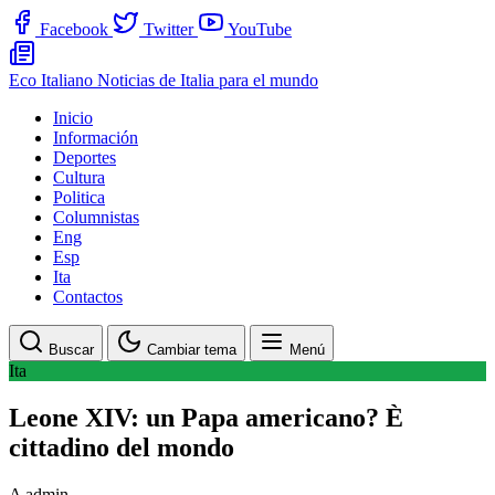
Facebook
Twitter
YouTube
Eco Italiano
Noticias de Italia para el mundo
Inicio
Información
Deportes
Cultura
Politica
Columnistas
Eng
Esp
Ita
Contactos
Buscar
Cambiar tema
Menú
Ita
Leone XIV: un Papa americano? È
cittadino del mondo
A
admin