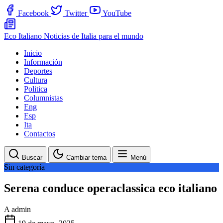
Facebook
Twitter
YouTube
Eco Italiano
Noticias de Italia para el mundo
Inicio
Información
Deportes
Cultura
Politica
Columnistas
Eng
Esp
Ita
Contactos
Buscar
Cambiar tema
Menú
Sin categoría
Serena conduce operaclassica eco italiano
A
admin