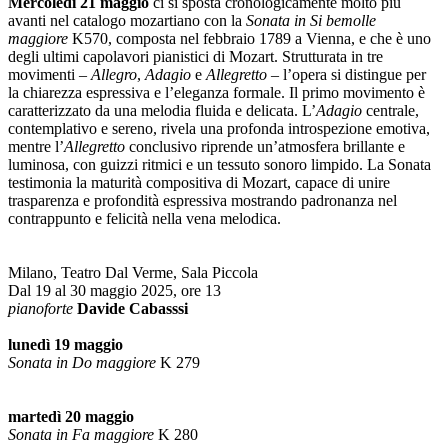
Mercoledì 21 maggio
ci si sposta cronologicamente molto più
avanti nel catalogo mozartiano con la
Sonata in Si bemolle
maggiore
K570, composta nel febbraio 1789 a Vienna, e che è uno
degli ultimi capolavori pianistici di Mozart. Strutturata in tre
movimenti –
Allegro
,
Adagio
e
Allegretto
– l’opera si distingue per
la chiarezza espressiva e l’eleganza formale. Il primo movimento è
caratterizzato da una melodia fluida e delicata. L’
Adagio
centrale,
contemplativo e sereno, rivela una profonda introspezione emotiva,
mentre l’
Allegretto
conclusivo riprende un’atmosfera brillante e
luminosa, con guizzi ritmici e un tessuto sonoro limpido. La Sonata
testimonia la maturità compositiva di Mozart, capace di unire
trasparenza e profondità espressiva mostrando padronanza nel
contrappunto e felicità nella vena melodica.
Milano, Teatro Dal Verme, Sala Piccola
Dal 19 al 30 maggio 2025, ore 13
pianoforte
Davide Cabasssi
lunedì 19 maggio
Sonata in Do maggiore
K 279
martedì 20 maggio
Sonata in Fa maggiore
K 280