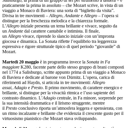
Salisburgo, la prima di un gruppo di sei per strumento a tastiera – e
praticamente la prima in assoluto – che Mozart scrive, in vista di un
viaggio a Monaco di Baviera: una sorta di “biglietto da visita”.
Divisa in tre movimenti –
Allegro
,
Andante
e
Allegro
– l’opera si
distingue per la freschezza melodica e la chiarezza formale.
L’
Allegro
iniziale presenta un tema brillante e vivace, seguito da
un
Andante
dal carattere cantabile e intimista. Il finale,
un
Allegro
vivace, riprende lo slancio iniziale con un’impronta
giocosa e dinamica. La Sonata riflette l’equilibrio tra leggerezza
espressiva e rigore strutturale tipico di quel periodo “giovanile” di
Mozart.
Martedì 20 maggio
è in programma invece la
Sonata in Fa
maggiore
K280, facente parte dello stesso gruppo di brani composti
nel 1774 a Salisburgo, scritte appunto prima di un viaggio a Monaco
di Baviera e dedicate al barone von Dürnitz. L’opera, carica di
riferimenti ad Haydn, si articola in tre movimenti:
Allegro
assai
,
Adagio
e
Presto
. Il primo movimento, di carattere energico e
brillante, si distingue per la vivacità ritmica e l’uso sapiente del
contrasto dinamico. L’
Adagio
centrale, in Fa minore, sorprende per
la sua intensità drammatica e il lirismo struggente, mentre
il
Presto
conclusivo riporta un’atmosfera leggera e spensierata, con
un ritmo incalzante e brillante che evidenzia il crescente gusto per il
virtuosismo pianistico che Mozart stava sviluppando.