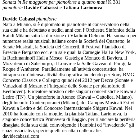
Sonata in Re maggiore per pianoforte a quattro mani
K 381
pianoforte
Davide Cabasssi
e
Tatiana Larionova
Davide Cabassi
pianoforte
Nato a Milano, si è diplomato in pianoforte al conservatorio della
sua città e ha debuttato a tredici anni con l’Orchestra Sinfonica della
Rai di Milano sotto la direzione di Vladimir Delman. Ha suonato per
numerose realtà musicali italiane come la Società del Quartetto, le
Serate Musicali, la Società dei Concerti, il Festival Pianistico di
Brescia e Bergamo ecc. e in sale quali la Carnegie Hall a New York,
la Rachmaninoff Hall a Mosca, Gasteig a Monaco di Baviera, il
Mozarteum di Salisburgo, il Louvre e la Salle Gaveau di Parigi, la
Roque d’Antheron. Parallelamente all’attività concertistica, ha
intrapreso un’intensa attività discografica incidendo per Sony BMG,
Concerto Classics e Collegno quindi del 2012 per Decca (Sonate e
Variazioni di Mozart e l’integrale delle Sonate per pianoforte di
Beethoven). È ideatore artistico delle stagioni concertistiche Kawai a
Ledro (TN), Un pianoforte in Ateneo (Kawai – Cattolica, Milano),
degli Incontri Contemporanei (Milano), dei Campus Musicali Estivi
Kawai a Ledro e del Concorso Internazionale Shigeru Kawai. Nel
2010 ha fondato con la moglie, la pianista Tatiana Larionova, la
stagione concertistica Primavera di Baggio, per rilanciare la periferia
disagiata della sua città, coinvolgendo i bambini ed “invadendo” gli
spazi associativi, specie quelli riscattati dalle mafie.
davidecabassi.com