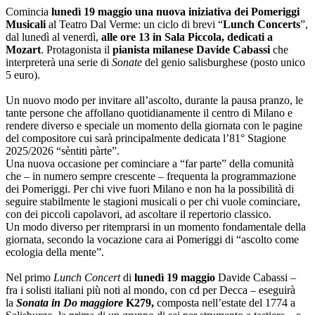
Comincia
lunedì 19 maggio una nuova iniziativa dei Pomeriggi
Musicali
al Teatro Dal Verme: un ciclo di brevi “
Lunch Concerts
”,
dal lunedì al venerdì,
alle ore 13 in Sala Piccola, dedicati a
Mozart
. Protagonista il
pianista milanese Davide Cabassi
che
interpreterà una serie di
Sonate
del genio salisburghese (posto unico
5 euro).
Un nuovo modo per invitare all’ascolto, durante la pausa pranzo, le
tante persone che affollano quotidianamente il centro di Milano e
rendere diverso e speciale un momento della giornata con le pagine
del compositore cui sarà principalmente dedicata l’81° Stagione
2025/2026 “sèntiti pàrte”.
Una nuova occasione per cominciare a “far parte” della comunità
che – in numero sempre crescente – frequenta la programmazione
dei Pomeriggi. Per chi vive fuori Milano e non ha la possibilità di
seguire stabilmente le stagioni musicali o per chi vuole cominciare,
con dei piccoli capolavori, ad ascoltare il repertorio classico.
Un modo diverso per ritemprarsi in un momento fondamentale della
giornata, secondo la vocazione cara ai Pomeriggi di “ascolto come
ecologia della mente”.
Nel primo
Lunch Concert
di
lunedì 19 maggio
Davide Cabassi –
fra i solisti italiani più noti al mondo, con cd per Decca – eseguirà
la
Sonata in Do maggiore
K279,
composta nell’estate del 1774 a