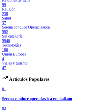
Regiones de Italia
99
Religión
238
Salud
37
Serena conduce Operaclassica
592
Sin categoría
5940
Tecnologías
180
Unión Europea
4
Viajes y turismo
47
Artículos Populares
01
Serena conduce operaclassica eco italiano
02