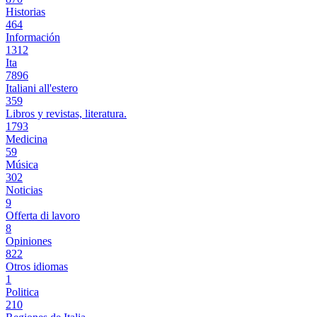
Historias
464
Información
1312
Ita
7896
Italiani all'estero
359
Libros y revistas, literatura.
1793
Medicina
59
Música
302
Noticias
9
Offerta di lavoro
8
Opiniones
822
Otros idiomas
1
Politica
210