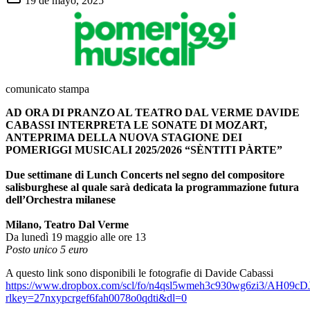
19 de mayo, 2025
comunicato stampa
AD ORA DI PRANZO AL TEATRO DAL VERME DAVIDE
CABASSI INTERPRETA LE SONATE DI MOZART,
ANTEPRIMA DELLA NUOVA STAGIONE DEI
POMERIGGI MUSICALI 2025/2026 “SÈNTITI PÀRTE”
Due settimane di Lunch Concerts nel segno del compositore
salisburghese al quale sarà dedicata la programmazione futura
dell’Orchestra milanese
Milano, Teatro Dal Verme
Da lunedì 19 maggio alle ore 13
Posto unico 5 euro
A questo link sono disponibili le fotografie di Davide Cabassi
https://www.dropbox.com/scl/fo/n4qsl5wmeh3c930wg6zi3/AH
rlkey=27nxypcrgef6fah0078o0qdti&dl=0