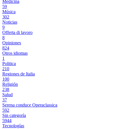
Medicina
59
Música
302
Noticias
9
Offerta di lavoro
8
Opiniones
824
Otros idiomas
1
Politica
210
Regiones de Italia
100
Religión
238
Salud
37
Serena conduce Operaclassica
592
Sin categoría
5944
Tecnologías