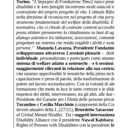
Torino.
“L’impegno di Fondazione Time2 nasce proprio dalla
disabilità e le loro famiglie incontrano molti ostacoli nel pass
costruzione del proprio progetto di vita. L’attuale Riforma in 
nella direzione di riconoscere nel progetto di vita personalizzat
strumento fondamentale del welfare della disabilità. È una sf
normativa, che ci chiede di costruire contesti accessibili in cu
possa abitare pienamente la cittadinanza su basi di uguaglian
dialogo autentico tra istituzioni, associazioni, comunità e sogg
progettare un sistema che renda esigibili i diritti e sostenga co
persone.”
Manuela Lavazza, Presidente Fondazione Tim
svilupperanno attraverso 2 sessioni plenarie
– dedicate ris
individuale
, personalizzato e partecipato come strumento di d
sistema di welfare adatto a sostenerlo
–
e 6 sessioni paralle
maggiormente rilevanti in relazione alla sua costruzione
. 
vita saranno approfondite le tematiche della piena inclusione sco
capacitazione e presa di parola, della trasformazione dei contes
potere nel lavoro socioeducativo. Con la volontà di attivare 
formazione che metta in luce le tante certezze e le sfide che por
rispettosi dei diritti, interverranno, tra gli altri, alle due giornat
Presidente del Garante per i Diritti delle persone private della 
Tarantino
e
Cecilia Marchisio
(componenti della Commission
decreti attuativi della L.227/21),
Benedetto Saraceno
(Segreta
of Global Mental Health). Tra i
soggetti internazionali
saran
Disability Alliance con il presidente
Nawaf Kabbara
; l’Unit
Rights of Persons with Disabilities con la presidente
Inmacula