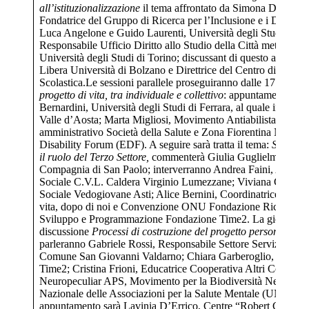
all’istituzionalizzazione
il tema affrontato da Simona D’Alessio
Fondatrice del Gruppo di Ricerca per l’Inclusione e i Disabili
Luca Angelone e Guido Laurenti, Università degli Studi di To
Responsabile Ufficio Diritto allo Studio della Città metropoli
Università degli Studi di Torino; discussant di questo appun
Libera Università di Bolzano e Direttrice del Centro di Compe
Scolastica.Le sessioni parallele proseguiranno dalle 17 alle 1
progetto di vita, tra individuale e collettivo
: appuntamento coo
Bernardini, Università degli Studi di Ferrara, al quale interv
Valle d’Aosta; Marta Migliosi, Movimento Antiabilista ;Mass
amministrativo Società della Salute e Zona Fiorentina Nordo
Disability Forum (EDF). A seguire sarà tratta il tema:
Sviluppar
il ruolo del Terzo Settore,
commenterà Giulia Guglielmini, Fon
Compagnia di San Paolo; interverranno Andrea Faini, Ammini
Sociale C.V.L. Caldera Virginio Lumezzane; Viviana Canale,
Sociale Vedogiovane Asti; Alice Bernini, Coordinatrice della 
vita, dopo di noi e Convenzione ONU Fondazione Riconoscers
Sviluppo e Programmazione Fondazione Time2. La giornata si
discussione
Processi di costruzione del progetto personalizzat
parleranno Gabriele Rossi, Responsabile Settore Servizi Social
Comune San Giovanni Valdarno; Chiara Garberoglio, Respon
Time2; Cristina Frioni, Educatrice Cooperativa Altri Colori;
Neuropeculiar APS, Movimento per la Biodiversità Neurologi
Nazionale delle Associazioni per la Salute Mentale (UNASAM
appuntamento sarà Lavinia D’Errico, Centre “Robert Castel” 