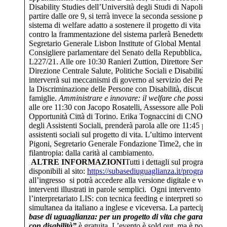
Disability Studies dell’Università degli Studi di Napoli Suor 
partire dalle ore 9, si terrà invece la seconda sessione plenaria 
sistema di welfare adatto a sostenere il progetto di vita indiv
contro la frammentazione del sistema parlerà Benedetto Sarac
Segretario Generale Lisbon Institute of Global Mental Health.
Consigliere parlamentare del Senato della Repubblica, tratterà gl
L227/21. Alle ore 10:30 Ranieri Zuttion, Direttore Servizio A
Direzione Centrale Salute, Politiche Sociali e Disabilità della
interverrà sui meccanismi di governo al servizio dei Persone
la Discriminazione delle Persone con Disabilità, discuterà del 
famiglie.
Amministrare e innovare: il welfare che possiamo fa
alle ore 11:30 con Jacopo Rosatelli, Assessore alle Politiche Soci
Opportunità Città di Torino. Erika Tognaccini di CNOAS – C
degli Assistenti Sociali, prenderà parola alle ore 11:45 per des
assistenti sociali sul progetto di vita. L’ultimo intervento, alle
Pigoni, Segretario Generale Fondazione Time2, che interverrà 
filantropia: dalla carità al cambiamento.
ALTRE INFORMAZIONI
Tutti i dettagli sul programma o
disponibili al sito:
https://subasediuguaglianza.it/programma/
G
all’ingresso si potrà accedere alla versione digitale e vocale d
interventi illustrati in parole semplici. Ogni intervento sarà sot
l’interpretariato LIS: con tecnica feeding e interpreti sordi nell
simultanea da italiano a inglese e viceversa. La partecipazion
base di uguaglianza: per un progetto di vita che garantisca le 
con disabilità”
è gratuita. L’evento è sold out, ma è possibile 