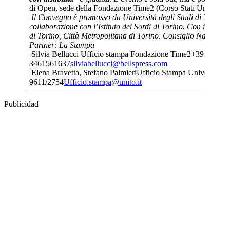
di Open, sede della Fondazione Time2 (Corso Stati Uniti 62/B
Il Convegno è promosso da Università degli Studi di Torino 
collaborazione con l’Istituto dei Sordi di Torino.
Con il patroc
di Torino, Città Metropolitana di Torino, Consiglio Nazionale
Partner: La Stampa
Silvia Bellucci Ufficio stampa Fondazione Time2+39
3461561637
silviabellucci@bellspress.com
Elena Bravetta, Stefano PalmieriUfficio Stampa Università d
9611/2754
Ufficio.stampa@unito.it
Publicidad