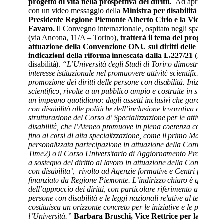
progetto di vita nella prospettiva dei diritti.
Ad aprire le due
con un video messaggio della
Ministra per disabilità Alessa
Presidente Regione Piemonte Alberto Cirio e la Vicesindac
Favaro.
Il Convegno internazionale, ospitato negli spazi de 
(via Ancona, 11/A – Torino),
tratterà il tema del progetto d
attuazione della Convenzione ONU sui diritti delle persone
indicazioni della riforma innescata dalla L.227/21
(Legge d
disabilità).
“L’Università degli Studi di Torino dimostra negli
interesse istituzionale nel promuovere attività scientifiche, cultu
promozione dei diritti delle persone con disabilità. Iniziative 
scientifico, rivolte a un pubblico ampio e costruite in sinergia c
un impegno quotidiano: dagli assetti inclusivi che garantiscono 
con disabilità alle politiche dell’inclusione lavorativa del pe
strutturazione del Corso di Specializzazione per le attività di 
disabilità, che l’Ateneo promuove in piena coerenza con la 
fino ai corsi di alta specializzazione, come il primo Master Un
personalizzata partecipazione in attuazione della Convenzion
Time2) o il Corso Universitario di Aggiornamento Professional
a sostegno del diritto al lavoro in attuazione della Convenzio
con disabilita’, rivolto ad Agenzie formative e Centri per l’i
finanziato da Regione Piemonte. L’indirizzo chiaro è quello 
dell’approccio dei diritti, con particolare riferimento alla Co
persone con disabilità e le leggi nazionali relative al tema, c
costituisca un orizzonte concreto per le iniziative e le politiche
l’Università.”
Barbara Bruschi, Vice Rettrice per la didatti