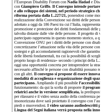
l’European Disability Forum con
Nadia Hadad
e Disabled Pe
con
Giampiero Griffo
.
Il Convegno intende portare un cont
e allo sviluppo dei sistemi, nel periodo strategico che prec
riforma portata dalla L.227/21,
ponendosi come momento di 
realizzazione della Convenzione sui diritti delle persone con dis
adottato a oggi da 186 Paesi tra cui l’Italia, rappresenta un im
promozione e protezione dei diritti fondamentali delle persone 
talvolta distante dalle vite delle persone. Il progetto di vita in
partecipato rappresenta in questo momento storico, a quasi du
Convenzione ONU per i diritti delle persone con disabilità, u
concretizzarne l’attuazione nella vita delle persone con disabi
sostegni e gli accomodamenti ragionevoli che garantiscano l’eff
delle libertà fondamentali, tra cui la possibilità di scegliere, in
proprio luogo di residenza» secondo i principi della L.227/21. 
oggi una opportunità concreta per intraprendere la strada di 
necessario affinché le persone con disabilità possano realment
con gli altri.
Il convegno si propone di essere innovativo non
modalità di accoglienza e organizzazione degli spazi di col
partecipano.
Ampliando il più possibile
l’accessibilità unive
funzionamento: da qui la scelta di proporre i
l programma e gli
relatrici anche in versione semplificata,
la predisposizione d
per rilassarsi e il video senza audio della conferenza per chi n
insonorizzata dove sarà proiettato il convegno con l’audio dove
piedi o muovendosi.
I video saranno audiodescritti per le p
Lingua del Segni italiana verrà proposta nella innovativa