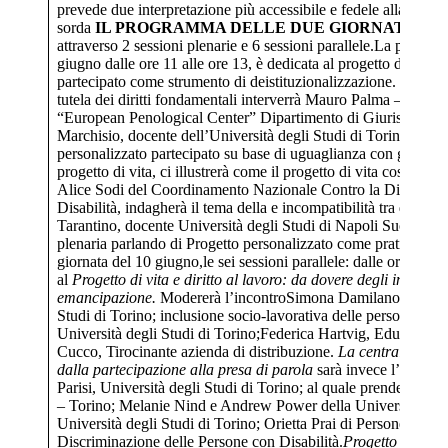
prevede due interpretazione più accessibile e fedele alla lingu
sorda
IL PROGRAMMA DELLE DUE GIORNATE
Le gi
attraverso 2 sessioni plenarie e 6 sessioni parallele.La prima se
giugno dalle ore 11 alle ore 13, è dedicata al progetto di vita i
partecipato come strumento di deistituzionalizzazione. Sulle n
tutela dei diritti fondamentali interverrà Mauro Palma – Presi
“European Penological Center” Dipartimento di Giurispruden
Marchisio, docente dell’Università degli Studi di Torino parler
personalizzato partecipato su base di uguaglianza con gli altri;
progetto di vita, ci illustrerà come il progetto di vita costruisce 
Alice Sodi del Coordinamento Nazionale Contro la Discrimin
Disabilità, indagherà il tema della e incompatibilità tra diritti e
Tarantino, docente Università degli Studi di Napoli Suor Orso
plenaria parlando di Progetto personalizzato come pratica di li
giornata del 10 giugno,le sei sessioni parallele: dalle ore 15 
al
Progetto di vita e diritto al lavoro: da dovere degli inclusi 
emancipazione.
Modererà l’incontroSimona Damilano, Disabil
Studi di Torino; inclusione socio-lavorativa delle persone con 
Università degli Studi di Torino;Federica Hartvig, Educatri
Cucco, Tirocinante azienda di distribuzione.
La centralità dell
dalla partecipazione alla presa di parola
sarà invece l’appunt
Parisi, Università degli Studi di Torino; al quale prenderanno
– Torino; Melanie Nind e Andrew Power della University of 
Università degli Studi di Torino; Orietta Prai di Persone, Co
Discriminazione delle Persone con Disabilità.
Progetto di vita