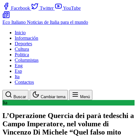
Facebook
Twitter
YouTube
Eco Italiano
Noticias de Italia para el mundo
Inicio
Información
Deportes
Cultura
Politica
Columnistas
Eng
Esp
Ita
Contactos
Buscar
Cambiar tema
Menú
Ita
L’Operazione Quercia dei parà tedeschi a
Campo Imperatore, nel volume di
Vincenzo Di Michele “Quel falso mito