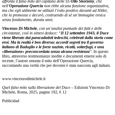
affronta il falso mito del capitano delle SS
Otto Skorzeny
, che
nell’
Operazione Quercia
non ebbe alcuna funzione organizzativa,
ma che egli utilmente ne utilizzò l’esito positivo davanti ad Hitler,
che lo promosse e decorò, costruendo di sé un’immagine eroica
senza fondamento, durata anni.
Vincenzo Di Michele
, con un’analisi puntuale dei fatti e delle
circostanze, così in sintesi deduce: “
I
l 12 settembre 1943, il Duce
viene liberato dai paracadutisti tedeschi, celebrati dalla storia come
eroi. Ma la realtà è ben diversa: accordi segreti tra il governo
italiano di Badoglio e le forze naziste, ricatti, sotterfugi, e una
«liberazione» preconcordata senza alcuna resistenza
”. In questo
libro, attraverso testimonianze inedite e documenti emersi solo di
recente, l’autore smonta il mito dell’Operazione Quercia,
raccontando una verità che per decenni è stata nascosta agli italiani.
www.vincenzodimichele.it
Quel falso mito sulla liberazione del Duce
– Edizioni Vincenzo Di
Michele, Roma, 2025, pagine 192, € 12
Publicidad