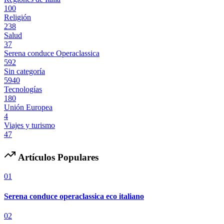
100
Religión
238
Salud
37
Serena conduce Operaclassica
592
Sin categoría
5940
Tecnologías
180
Unión Europea
4
Viajes y turismo
47
Artículos Populares
01
Serena conduce operaclassica eco italiano
02