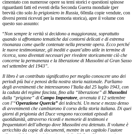
cimentato con numerose opere su temi storici e questioni spinose
riguardanti fatti ed eventi della Seconda Guerra mondiale (per
brevità cito solo
Io prigioniero in Russia,
60mila copie vendute, con
diversi premi ricevuti per la memoria storica), apre il volume con
questo suo assunto:
“
Non sempre le verità si decidono a maggioranza, soprattutto
quando si affrontano tematiche dai contorni delicati e di estrema
risonanza come quelle contenute nella presente opera. Ecco perché
le nuove testimonianze, gli inediti e quant’altro utile in termine di
ricerca, sono diventati necessari per rivedere storicamente ciò che
concerne la permanenza e la liberazione di Mussolini al Gran Sasso
nel settembre del 1943”.
Il libro è un contributo significativo per meglio conoscere uno dei
periodi più bui e penosi della nostra storia nazionale. Parliamo
degli avvenimenti che interessarono l’Italia dal 25 luglio 1943, con
la caduta del regime fascista, fino alla “liberazione” di
Mussolini
dalla “prigione” di
Campo Imperatore
, avvenuta il 12 settembre
con l’“
Operazione Quercia”
dei tedeschi. Un mese e mezzo denso
di avvenimenti che cambiarono il corso della storia italiana. Di quei
giorni di prigionia del Duce vengono raccontati episodi di
quotidianità, attraverso ricordi e memorie di testimoni e
frequentatori dell’albergo dove Mussolini era detenuto. Il volume è
arricchito da copie di documenti, mentre in un capitolo l’autore