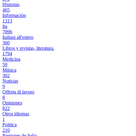
Historias
465
Información
1313
Ita
7896
Italiani all'estero
360
Libros y revistas, literatura.
1794
Medicina
59
Música
302
Noticias
9
Offerta di lavoro
8
Opiniones
822
Otros idiomas
1
Politica
210
Regiones de Italia