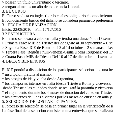
> posean un título universitario o terciario,
> tengan al menos un año de experiencia laboral.
3. EL CURSO
El Curso se dicta en inglés (por lo cual es obligatorio el conocimient
El conocimiento básico del italiano se considera parámetro preferencia
3.1 FECHA DE REALIZACION
Inicio: 22/08/2016 – Fin: 17/12/2016
3.2 ESTRUCTURA
El mismo se llevará a cabo en Italia y tendrá una duración de17 seman
> Primera Fase: MIB de Trieste: del 22 agosto al 30 septiembre – 6 s
> Segunda Fase: ICE de Roma: del 3 al 14 octubre – 2 semanas – Lec
> Tercera Fase: Región Friuli-Venezia-Giulia u otras Regiones: del 1
> Cuarta Fase: MIB de Trieste: Del 10 al 17 de diciembre – 1 seman
4. BECA Y BENEFICIOS
El ICE pondrá a disposición de los participantes seleccionados una bec
* inscripción gratuita al mismo,
* los pasajes de ida y vuelta desde Argentina,
* los transportes internos en Italia (desde Trieste a Roma y viceversa,
desde Trieste a las ciudades donde se realizará la pasantía y viceversa
* el alojamiento durante los 4 meses de duración del curso en Trieste,
* los almuerzos de lunes a viernes por los meses de cursada en aula y 
5. SELECCION DE LOS PARTICIPANTES:
El proceso de selección se basa en primer lugar en la verificación de l
La fase final de la selección consiste en una entrevista que se realiza