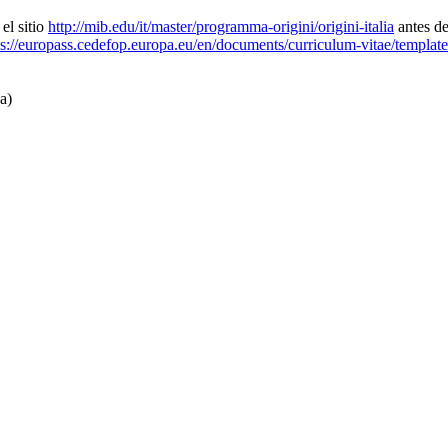
el sitio
http://mib.edu/it/master/
programma-origini/origini-
italia
antes d
ps://europass.cedefop.
europa.eu/en/documents/
curriculum-vitae/template
a)