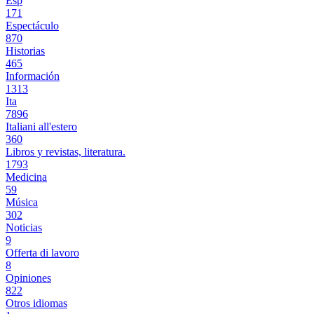
Esp
171
Espectáculo
870
Historias
465
Información
1313
Ita
7896
Italiani all'estero
360
Libros y revistas, literatura.
1793
Medicina
59
Música
302
Noticias
9
Offerta di lavoro
8
Opiniones
822
Otros idiomas