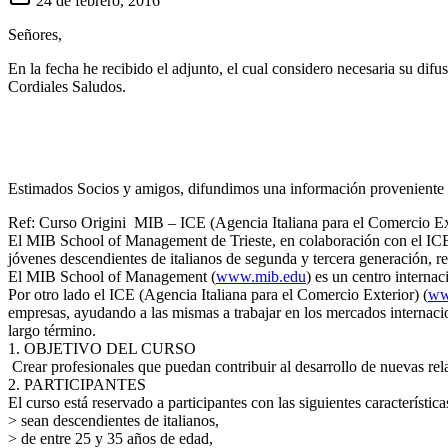
24 de febrero, 2016
Señores,
En la fecha he recibido el adjunto, el cual considero necesaria su difu
Cordiales Saludos.
Estimados Socios y amigos, difundimos una información proveniente de
Ref: Curso Origini MIB – ICE (Agencia Italiana para el Comercio Exte
El MIB School of Management de Trieste, en colaboración con el ICE
jóvenes descendientes de italianos de segunda y tercera generación, res
El MIB School of Management (
www.mib.edu
) es un centro internac
Por otro lado el ICE (Agencia Italiana para el Comercio Exterior) (
ww
empresas, ayudando a las mismas a trabajar en los mercados internacion
largo término.
1. OBJETIVO DEL CURSO
Crear profesionales que puedan contribuir al desarrollo de nuevas rel
2. PARTICIPANTES
El curso está reservado a participantes con las siguientes característica
> sean descendientes de italianos,
> de entre 25 y 35 años de edad,