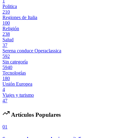
1
Politica
210
Regiones de Italia
100
Religión
238
Salud
37
Serena conduce Operaclassica
592
Sin categoría
5940
Tecnologías
180
Unión Europea
4
Viajes y turismo
47
Artículos Populares
01