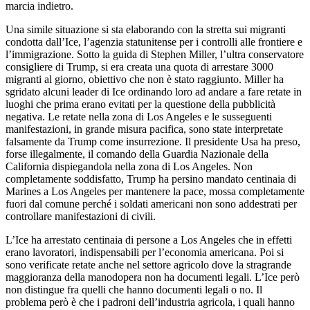
marcia indietro.
Una simile situazione si sta elaborando con la stretta sui migranti
condotta dall’Ice, l’agenzia statunitense per i controlli alle frontiere e
l’immigrazione. Sotto la guida di Stephen Miller, l’ultra conservatore
consigliere di Trump, si era creata una quota di arrestare 3000
migranti al giorno, obiettivo che non è stato raggiunto. Miller ha
sgridato alcuni leader di Ice ordinando loro ad andare a fare retate in
luoghi che prima erano evitati per la questione della pubblicità
negativa. Le retate nella zona di Los Angeles e le susseguenti
manifestazioni, in grande misura pacifica, sono state interpretate
falsamente da Trump come insurrezione. Il presidente Usa ha preso,
forse illegalmente, il comando della Guardia Nazionale della
California dispiegandola nella zona di Los Angeles. Non
completamente soddisfatto, Trump ha persino mandato centinaia di
Marines a Los Angeles per mantenere la pace, mossa completamente
fuori dal comune perché i soldati americani non sono addestrati per
controllare manifestazioni di civili.
L’Ice ha arrestato centinaia di persone a Los Angeles che in effetti
erano lavoratori, indispensabili per l’economia americana. Poi si
sono verificate retate anche nel settore agricolo dove la stragrande
maggioranza della manodopera non ha documenti legali. L’Ice però
non distingue fra quelli che hanno documenti legali o no. Il
problema però è che i padroni dell’industria agricola, i quali hanno