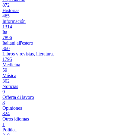
872
Historias
465
Información
1314
Ita
7896
Italiani all'estero
360
Libros y revistas, literatura.
1795
Medicina
59
Música
302
Noticias
9
Offerta di lavoro
8
Opiniones
824
Otros idiomas
1
Politica