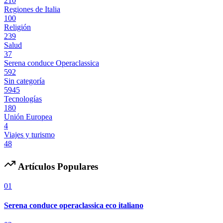
210
Regiones de Italia
100
Religión
239
Salud
37
Serena conduce Operaclassica
592
Sin categoría
5945
Tecnologías
180
Unión Europea
4
Viajes y turismo
48
Artículos Populares
01
Serena conduce operaclassica eco italiano