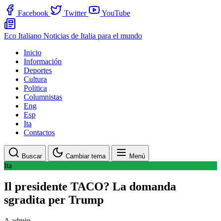
Facebook
Twitter
YouTube
Eco Italiano
Noticias de Italia para el mundo
Inicio
Información
Deportes
Cultura
Politica
Columnistas
Eng
Esp
Ita
Contactos
Buscar
Cambiar tema
Menú
Ita
Il presidente TACO? La domanda
sgradita per Trump
A
admin