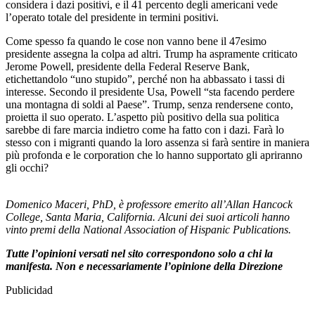
considera i dazi positivi, e il 41 percento degli americani vede
l’operato totale del presidente in termini positivi.
Come spesso fa quando le cose non vanno bene il 47esimo
presidente assegna la colpa ad altri. Trump ha aspramente criticato
Jerome Powell, presidente della Federal Reserve Bank,
etichettandolo “uno stupido”, perché non ha abbassato i tassi di
interesse. Secondo il presidente Usa, Powell “sta facendo perdere
una montagna di soldi al Paese”. Trump, senza rendersene conto,
proietta il suo operato. L’aspetto più positivo della sua politica
sarebbe di fare marcia indietro come ha fatto con i dazi. Farà lo
stesso con i migranti quando la loro assenza si farà sentire in maniera
più profonda e le corporation che lo hanno supportato gli apriranno
gli occhi?
Domenico Maceri, PhD, è professore emerito all’Allan Hancock
College, Santa Maria, California. Alcuni dei suoi articoli hanno
vinto premi della National Association of Hispanic Publications.
Tutte l’opinioni versati nel sito correspondono solo a chi la
manifesta. Non e necessariamente l’opinione della Direzione
Publicidad