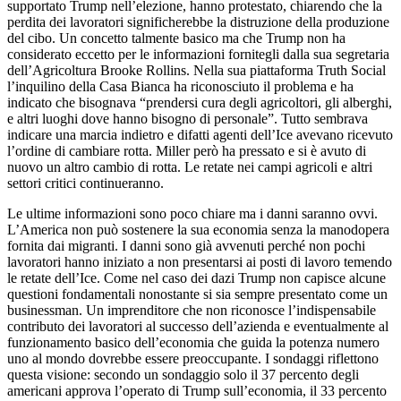
supportato Trump nell’elezione, hanno protestato, chiarendo che la
perdita dei lavoratori significherebbe la distruzione della produzione
del cibo. Un concetto talmente basico ma che Trump non ha
considerato eccetto per le informazioni fornitegli dalla sua segretaria
dell’Agricoltura Brooke Rollins. Nella sua piattaforma Truth Social
l’inquilino della Casa Bianca ha riconosciuto il problema e ha
indicato che bisognava “prendersi cura degli agricoltori, gli alberghi,
e altri luoghi dove hanno bisogno di personale”. Tutto sembrava
indicare una marcia indietro e difatti agenti dell’Ice avevano ricevuto
l’ordine di cambiare rotta. Miller però ha pressato e si è avuto di
nuovo un altro cambio di rotta. Le retate nei campi agricoli e altri
settori critici continueranno.
Le ultime informazioni sono poco chiare ma i danni saranno ovvi.
L’America non può sostenere la sua economia senza la manodopera
fornita dai migranti. I danni sono già avvenuti perché non pochi
lavoratori hanno iniziato a non presentarsi ai posti di lavoro temendo
le retate dell’Ice. Come nel caso dei dazi Trump non capisce alcune
questioni fondamentali nonostante si sia sempre presentato come un
businessman. Un imprenditore che non riconosce l’indispensabile
contributo dei lavoratori al successo dell’azienda e eventualmente al
funzionamento basico dell’economia che guida la potenza numero
uno al mondo dovrebbe essere preoccupante. I sondaggi riflettono
questa visione: secondo un sondaggio solo il 37 percento degli
americani approva l’operato di Trump sull’economia, il 33 percento