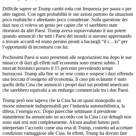
Difficile sapere se Trump cambi rotta con frequenza per paura o per
altre ragioni. Con ogni probabilità le sue azioni partono da situazioni
poco realistiche e altrettanto poco considerate. Sulla questione dei
dazi non ci voleva un genio per capire che vi sarebbero state
ritorsioni da altri Paesi. Trump aveva sopravvalutato il suo potere
quando annunciò che tutti i Paesi del mondo si stavano apprestando
a trovare accordi ed erano persino pronti a baciargli “il c…lo” per
l’opportunità di incontrarsi con lui.
Pochissimi Paesi si sono presentati alle negoziazioni ma dopo le sue
minacce di dazi gli effetti sull’economia sono emersi subito. I
mercati borsistici persero il 15 percento prevedendo tempi
burrascosi. Trump alla fine se ne rese conto e sospese i dazi offrendo
una boccata d’ossigeno all’economia. Il caso più eclatante è stato
quello della Cina che annunciò i propri dazi sui prodotti americani
che sarebbero equivalsi a un embargo commerciale tra i due Paesi.
Trump però non sapeva che la Cina ha un quasi monopolio su
risorse minerarie indispensabili per l’industria automobilistica, la
difesa, l’energia ecc. Dopo parecchie settimane il presidente
statunitense ha annunciato un accordo con la Cina i cui dettagli non
sono stati resi noti completamente. Alcuni analisti hanno però
interpretato l’accordo come una resa di Trump, costretto ad accettare
condizioni vantaggiose alle Cina. In effetti, Trump ha dovuto fare