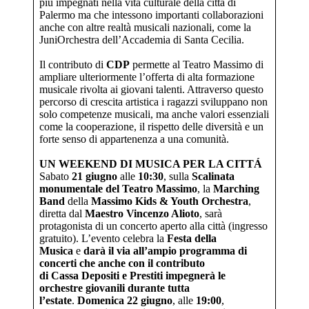
più impegnati nella vita culturale della città di
Palermo ma che intessono importanti collaborazioni
anche con altre realtà musicali nazionali, come la
JuniOrchestra dell’Accademia di Santa Cecilia.
Il contributo di
CDP
permette al Teatro Massimo di
ampliare ulteriormente l’offerta di alta formazione
musicale rivolta ai giovani talenti. Attraverso questo
percorso di crescita artistica i ragazzi sviluppano non
solo competenze musicali, ma anche valori essenziali
come la cooperazione, il rispetto delle diversità e un
forte senso di appartenenza a una comunità.
UN WEEKEND DI MUSICA PER LA CITTÁ
Sabato
21 giugno
alle
10:30
, sulla
Scalinata
monumentale del Teatro Massimo
, la
Marching
Band
della
Massimo Kids & Youth Orchestra
,
diretta dal
M
aestro Vincenzo Alioto
, sarà
protagonista di un concerto aperto alla città (ingresso
gratuito). L’evento celebra la
Festa della
Musica
e
darà il via al
l’ampio
programma di
concerti che
anche con il contributo
di
Cassa
Depositi e Prestiti
i
mpegnerà le
orchestre giovanili durante tutta
l’estate
.
D
omenica 22 giugno
, alle
19:00
,