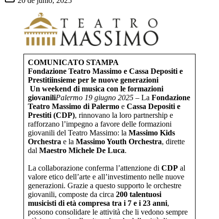
20 de junio, 2025
COMUNICATO STAMPA
Fondazione Teatro Massimo e Cassa Depositi e
Prestiti
insieme per le nuove generazioni
Un weekend di musica con le formazioni
giovanili
Palermo 19 giugno 2025
– La
Fondazione
Teatro Massimo di Palermo
e
Cassa Depositi e
Prestiti (CDP)
, rinnovano la loro partnership e
rafforzano l’impegno a favore delle formazioni
giovanili del Teatro Massimo: la
Massimo Kids
Orchestra
e la
Massimo Youth Orchestra
, dirette
dal
Maestro Michele De Luca
.
La collaborazione conferma l’attenzione di
CDP
al
valore etico dell’arte e all’investimento nelle nuove
generazioni. Grazie a questo supporto le orchestre
giovanili, composte da circa
200 talentuosi
musicisti di età compresa tra i 7 e i 23 anni
,
possono consolidare le attività che li vedono sempre