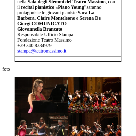
nella
Sala degli Stemmi
del Teatro Massimo
, con
il
r
ecital
p
ianistico
«
Piano Young
”
saranno
protagoniste le giovani pianiste
Sara La
Barbera
,
Claire Monteleone
e
Serena De
Giorgi
.
COMUNICATO
Giovannella Brancato
Responsabile Ufficio Stampa
Fondazione Teatro Massimo
+39 340 8334979
stampa@teatromassimo.it
foto