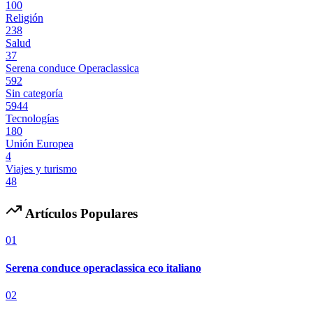
100
Religión
238
Salud
37
Serena conduce Operaclassica
592
Sin categoría
5944
Tecnologías
180
Unión Europea
4
Viajes y turismo
48
Artículos Populares
01
Serena conduce operaclassica eco italiano
02