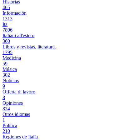
Historias
465
Información
1313
Ita
7896
Italiani all'estero
360
Libros y revistas, literatura.
1795
Medicina
59
Música
302
Noticias
9
Offerta di lavoro
8
Opiniones
824
Otros idiomas
1
Politica
210
Regiones de Italia