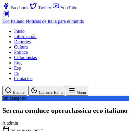
Facebook
Twitter
YouTube
Eco Italiano
Noticias de Italia para el mundo
Inicio
Información
Deportes
Cultura
Politica
Columnistas
Eng
Esp
Ita
Contactos
Buscar
Cambiar tema
Menú
Sin categoría
Serena conduce operaclassica eco italiano
A
admin