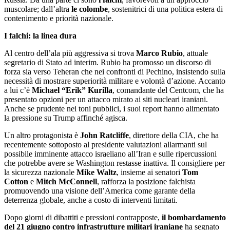
muscolare; dall’altra
le colombe
, sostenitrici di una politica estera di
contenimento e priorità nazionale.
I falchi: la linea dura
Al centro dell’ala più aggressiva si trova
Marco Rubio
, attuale
segretario di Stato ad interim. Rubio ha promosso un discorso di
forza sia verso Teheran che nei confronti di Pechino, insistendo sulla
necessità di mostrare superiorità militare e volontà d’azione. Accanto
a lui c’è
Michael “Erik” Kurilla
, comandante del Centcom, che ha
presentato opzioni per un attacco mirato ai siti nucleari iraniani.
Anche se prudente nei toni pubblici, i suoi report hanno alimentato
la pressione su Trump affinché agisca.
Un altro protagonista è
John Ratcliffe
, direttore della CIA, che ha
recentemente sottoposto al presidente valutazioni allarmanti sul
possibile imminente attacco israeliano all’Iran e sulle ripercussioni
che potrebbe avere se Washington restasse inattiva. Il consigliere per
la sicurezza nazionale
Mike Waltz
, insieme ai senatori
Tom
Cotton
e
Mitch McConnell
, rafforza la posizione falchista
promuovendo una visione dell’America come garante della
deterrenza globale, anche a costo di interventi limitati.
Dopo giorni di dibattiti e pressioni contrapposte,
il bombardamento
del 21 giugno contro infrastrutture militari iraniane
ha segnato