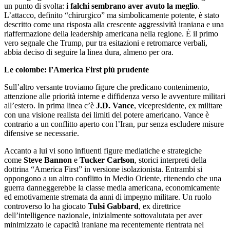
un punto di svolta:
i falchi sembrano aver avuto la meglio
.
L’attacco, definito “chirurgico” ma simbolicamente potente, è stato
descritto come una risposta alla crescente aggressività iraniana e una
riaffermazione della leadership americana nella regione. È il primo
vero segnale che Trump, pur tra esitazioni e retromarce verbali,
abbia deciso di seguire la linea dura, almeno per ora.
Le colombe: l’America First più prudente
Sull’altro versante troviamo figure che predicano contenimento,
attenzione alle priorità interne e diffidenza verso le avventure militari
all’estero. In prima linea c’è
J.D. Vance
, vicepresidente, ex militare
con una visione realista dei limiti del potere americano. Vance è
contrario a un conflitto aperto con l’Iran, pur senza escludere misure
difensive se necessarie.
Accanto a lui vi sono influenti figure mediatiche e strategiche
come
Steve Bannon
e
Tucker Carlson
, storici interpreti della
dottrina “America First” in versione isolazionista. Entrambi si
oppongono a un altro conflitto in Medio Oriente, ritenendo che una
guerra danneggerebbe la classe media americana, economicamente
ed emotivamente stremata da anni di impegno militare. Un ruolo
controverso lo ha giocato
Tulsi Gabbard
, ex direttrice
dell’intelligence nazionale, inizialmente sottovalutata per aver
minimizzato le capacità iraniane ma recentemente rientrata nel