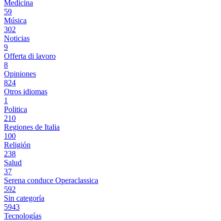
Medicina
59
Música
302
Noticias
9
Offerta di lavoro
8
Opiniones
824
Otros idiomas
1
Politica
210
Regiones de Italia
100
Religión
238
Salud
37
Serena conduce Operaclassica
592
Sin categoría
5943
Tecnologías