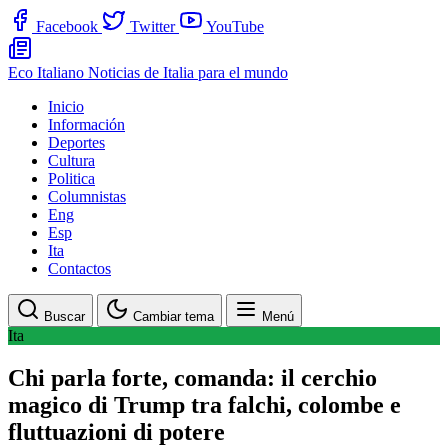
Facebook
Twitter
YouTube
Eco Italiano
Noticias de Italia para el mundo
Inicio
Información
Deportes
Cultura
Politica
Columnistas
Eng
Esp
Ita
Contactos
Buscar
Cambiar tema
Menú
Ita
Chi parla forte, comanda: il cerchio
magico di Trump tra falchi, colombe e
fluttuazioni di potere