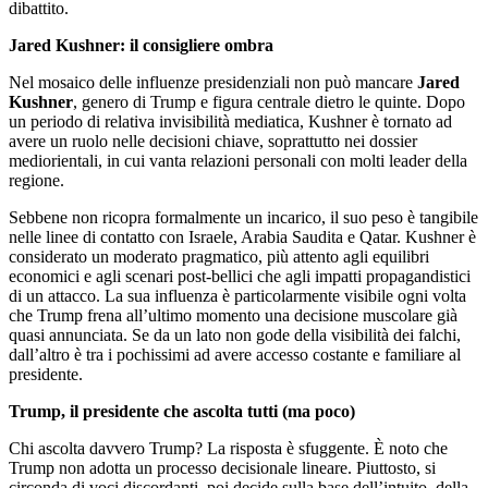
dibattito.
Jared Kushner: il consigliere ombra
Nel mosaico delle influenze presidenziali non può mancare
Jared
Kushner
, genero di Trump e figura centrale dietro le quinte. Dopo
un periodo di relativa invisibilità mediatica, Kushner è tornato ad
avere un ruolo nelle decisioni chiave, soprattutto nei dossier
mediorientali, in cui vanta relazioni personali con molti leader della
regione.
Sebbene non ricopra formalmente un incarico, il suo peso è tangibile
nelle linee di contatto con Israele, Arabia Saudita e Qatar. Kushner è
considerato un moderato pragmatico, più attento agli equilibri
economici e agli scenari post-bellici che agli impatti propagandistici
di un attacco. La sua influenza è particolarmente visibile ogni volta
che Trump frena all’ultimo momento una decisione muscolare già
quasi annunciata. Se da un lato non gode della visibilità dei falchi,
dall’altro è tra i pochissimi ad avere accesso costante e familiare al
presidente.
Trump, il presidente che ascolta tutti (ma poco)
Chi ascolta davvero Trump? La risposta è sfuggente. È noto che
Trump non adotta un processo decisionale lineare. Piuttosto, si
circonda di voci discordanti, poi decide sulla base dell’intuito, della