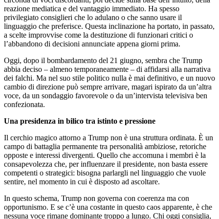
reazione mediatica e del vantaggio immediato. Ha spesso
privilegiato consiglieri che lo adulano o che sanno usare il
linguaggio che preferisce. Questa inclinazione ha portato, in passato,
a scelte improvvise come la destituzione di funzionari critici o
l’abbandono di decisioni annunciate appena giorni prima.
Oggi, dopo il bombardamento del 21 giugno, sembra che Trump
abbia deciso – almeno temporaneamente – di affidarsi alla narrativa
dei falchi. Ma nel suo stile politico nulla è mai definitivo, e un nuovo
cambio di direzione può sempre arrivare, magari ispirato da un’altra
voce, da un sondaggio favorevole o da un’intervista televisiva ben
confezionata.
Una presidenza in bilico tra istinto e pressione
Il cerchio magico attorno a Trump non è una struttura ordinata. È un
campo di battaglia permanente tra personalità ambiziose, retoriche
opposte e interessi divergenti. Quello che accomuna i membri è la
consapevolezza che, per influenzare il presidente, non basta essere
competenti o strategici: bisogna parlargli nel linguaggio che vuole
sentire, nel momento in cui è disposto ad ascoltare.
In questo schema, Trump non governa con coerenza ma con
opportunismo. E se c’è una costante in questo caos apparente, è che
nessuna voce rimane dominante troppo a lungo. Chi oggi consiglia,