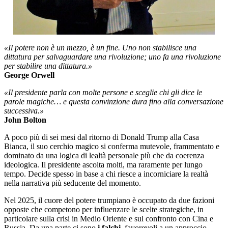
«Il potere non è un mezzo, è un fine. Uno non stabilisce una
dittatura per salvaguardare una rivoluzione; uno fa una rivoluzione
per stabilire una dittatura.»
George Orwell
«Il presidente parla con molte persone e sceglie chi gli dice le
parole magiche… e questa convinzione dura fino alla conversazione
successiva.»
John Bolton
A poco più di sei mesi dal ritorno di Donald Trump alla Casa
Bianca, il suo cerchio magico si conferma mutevole, frammentato e
dominato da una logica di lealtà personale più che da coerenza
ideologica. Il presidente ascolta molti, ma raramente per lungo
tempo. Decide spesso in base a chi riesce a incorniciare la realtà
nella narrativa più seducente del momento.
Nel 2025, il cuore del potere trumpiano è occupato da due fazioni
opposte che competono per influenzare le scelte strategiche, in
particolare sulla crisi in Medio Oriente e sul confronto con Cina e
Russia. Da una parte ci sono
i falchi
, favorevoli a un approccio