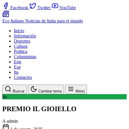
Facebook
Twitter
YouTube
Eco Italiano
Noticias de Italia para el mundo
Inicio
Información
Deportes
Cultura
Politica
Columnistas
Eng
Esp
Ita
Contactos
Buscar
Cambiar tema
Menú
Ita
PREMIO IL GIOIELLO
A
admin