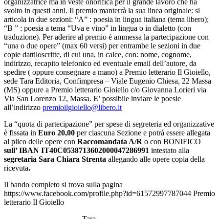
organizzatrice ma in veste onorifica per il grande lavoro che ha
svolto in questi anni. Il premio manterrà la sua linea originale: si
articola in due sezioni: “A” : poesia in lingua italiana (tema libero);
“B ” : poesia a tema “Uva e vino” in lingua o in dialetto (con
traduzione). Per aderire al premio è ammessa la partecipazione con
“una o due opere” (max 60 versi) per entrambe le sezioni in due
copie dattiloscritte, di cui una, in calce, con: nome, cognome,
indirizzo, recapito telefonico ed eventuale email dell’autore, da
spedire ( oppure consegnare a mano) a Premio letterario Il Gioiello,
sede Tara Editoria, Confimpresa – Viale Eugenio Chiesa, 22 Massa
(MS) oppure a Premio letterario Gioiello c/o Giovanna Lorieri via
Via San Lorenzo 12, Massa. E’ possibile inviare le poesie
all’indirizzo
premioilgioiello@libero.it
La “quota di partecipazione” per spese di segreteria ed organizzative
è fissata in
Euro 20,00
per ciascuna Sezione e potrà essere allegata
al plico delle opere con
Raccomandata A/R
o con BONIFICO
sull’ IBAN IT40C0538713602000047286991
intestato alla
segretaria Sara Chiara Strenta
allegando alle opere copia della
ricevuta
.
Il bando completo si trova sulla pagina
https://www.facebook.com/profile.php?id=61572997787044 Premio
letterario Il Gioiello
Tara