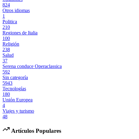
824
Otros idiomas
1
Politica
210
Regiones de Italia
100
Religión
238
Salud
37
Serena conduce Operaclassica
592
Sin categoría
5943
Tecnologías
180
Unión Europea
4
Viajes y turismo
48
Artículos Populares