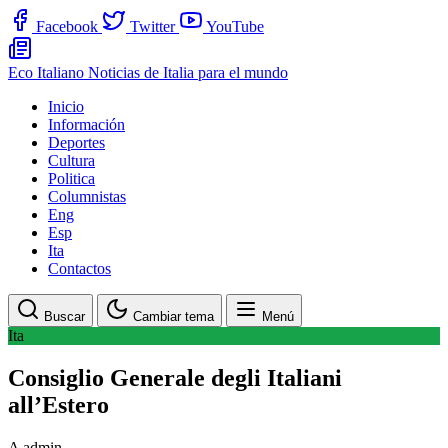
Facebook
Twitter
YouTube
Eco Italiano
Noticias de Italia para el mundo
Inicio
Información
Deportes
Cultura
Politica
Columnistas
Eng
Esp
Ita
Contactos
Buscar
Cambiar tema
Menú
Ita
Consiglio Generale degli Italiani
all’Estero
A
admin