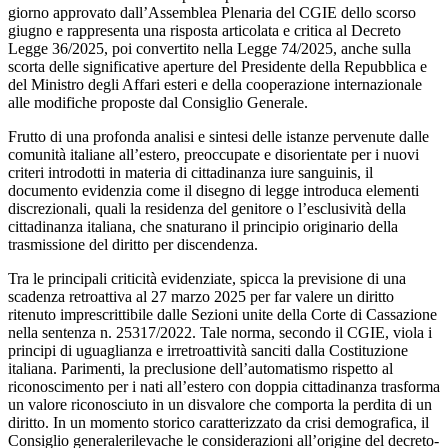
giorno approvato dall’Assemblea Plenaria del CGIE dello scorso
giugno e rappresenta una risposta articolata e critica al Decreto
Legge 36/2025, poi convertito nella Legge 74/2025, anche sulla
scorta delle significative aperture del Presidente della Repubblica e
del Ministro degli Affari esteri e della cooperazione internazionale
alle modifiche proposte dal Consiglio Generale.
Frutto di una profonda analisi e sintesi delle istanze pervenute dalle
comunità italiane all’estero, preoccupate e disorientate per i nuovi
criteri introdotti in materia di cittadinanza iure sanguinis, il
documento evidenzia come il disegno di legge introduca elementi
discrezionali, quali la residenza del genitore o l’esclusività della
cittadinanza italiana, che snaturano il principio originario della
trasmissione del diritto per discendenza.
Tra le principali criticità evidenziate, spicca la previsione di una
scadenza retroattiva al 27 marzo 2025 per far valere un diritto
ritenuto imprescrittibile dalle Sezioni unite della Corte di Cassazione
nella sentenza n. 25317/2022. Tale norma, secondo il CGIE, viola i
principi di uguaglianza e irretroattività sanciti dalla Costituzione
italiana. Parimenti, la preclusione dell’automatismo rispetto al
riconoscimento per i nati all’estero con doppia cittadinanza trasforma
un valore riconosciuto in un disvalore che comporta la perdita di un
diritto. In un momento storico caratterizzato da crisi demografica, il
Consiglio generalerilevache le considerazioni all’origine del decreto-