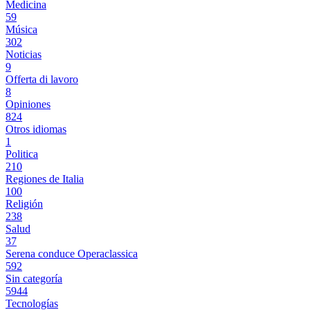
Medicina
59
Música
302
Noticias
9
Offerta di lavoro
8
Opiniones
824
Otros idiomas
1
Politica
210
Regiones de Italia
100
Religión
238
Salud
37
Serena conduce Operaclassica
592
Sin categoría
5944
Tecnologías