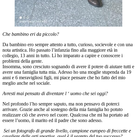
Che bambino eri da piccolo?
Da bambino ero sempre attento a tutto, curioso, socievole e con una
nota artistica. Ho passato l’infanzia fino alla maggiore età in
collegio, 13 anni in tutto. Lì ho imparato a capire e conoscere i
problemi della gente.
Insomma, sono cresciuto sognando di avere il potere di aiutare tutti e
avere una famiglia tutta mia. Adesso ho una moglie stupenda da 19
anni e 6 meravigliosi figli, mi piace pensare che ho fatto del mio
meglio anche nel sociale
.
Avresti mai pensato di diventare l ‘ uomo che sei oggi?
Nel profondo l’ho sempre saputo, ma non pensavo di poterci
arrivare. Grazie anche al sostegno della mia famiglia ho potuto
realizzare ciò che avevo nel cuore. Qualcosa che mi ha portato ad
essere l’uomo, il marito ed il padre che sono adesso.
Sei un fotografo di grande livello, campione europeo di freccette e
cavaliere delle arti sportive, qual è il segreto del tuo successo?