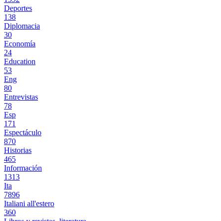
Deportes
138
Diplomacia
30
Economía
24
Education
53
Eng
80
Entrevistas
78
Esp
171
Espectáculo
870
Historias
465
Información
1313
Ita
7896
Italiani all'estero
360