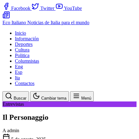
Facebook
Twitter
YouTube
Eco Italiano
Noticias de Italia para el mundo
Inicio
Información
Deportes
Cultura
Politica
Columnistas
Eng
Esp
Ita
Contactos
Buscar
Cambiar tema
Menú
Entrevistas
Il Personaggio
A
admin