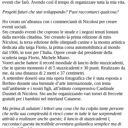
eventi che farò. Avendo così il tempo di organizzare tutta la mia vita.
Progetti futuri che stai sviluppando? Puoi raccontarci qualcosa?
Ho creato un’alleanza con i commercianti di Nicolosi per creare
eventi sociali.
Sto creando eventi che coprono le strade e i negozi tenuti lontani
dalla movida cittadina. Sto creando la prima edizione di miss
Nicolosi, la terza edizione delle olimpiadi canine e la mostra artistica
dedicata alla targa Florio, la prima corsa automobilistica al mondo
dal 1906, in tour per l’Italia. Opere create dal presidente della
scuderia targa Florio, Michele Miano.
Vorrei anche battere il record mondiale di lancio dello stuzzicadenti,
che in questo momento è di 5 stuzzicadenti e 30 punti. Realizzato da
me, da una distanza di 2 metri e 37 centimetri.
A settembre donerò una mia opera fotografica che è stata esposta a
Berlino durante una biennale d’arte internazionale, con tema
sull’ambiente e i nostri figli, all’istituto comprensivo Cardinale
Dusmet di Nicolosi. Sto anche organizzando vari tornei di freccette
gratuiti per i bambini nel interland Catanese.
Ma prima di salutare i lettori una cosa che ha colpito tante persone
che nella sua complessità ti riesci come in tutte le tue sorprendenti
attività a realizzare anche questo; il lancio di stuzzicadenti l,
raccontaci questa incredibile avventura goliardica semplice ma di