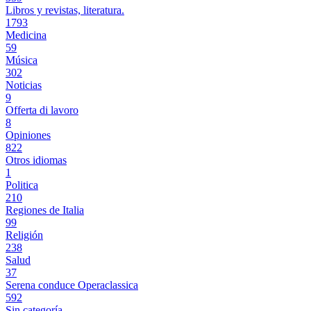
Libros y revistas, literatura.
1793
Medicina
59
Música
302
Noticias
9
Offerta di lavoro
8
Opiniones
822
Otros idiomas
1
Politica
210
Regiones de Italia
99
Religión
238
Salud
37
Serena conduce Operaclassica
592
Sin categoría