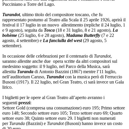
Pucciniano a Torre del Lago.
Turandot
, ultimo titolo del compositore toscano, che fu
rappresentato postumo al Teatro alla Scala il 25 aprile 1926, aprirà il
festival il 17 luglio in un nuovo allestimento (repliche il 24 luglio, 1
e 9 agosto), seguita da
Tosca
(18 e 31 luglio, 8 e 21 agosto),
La
bohème
(25 luglio, 6 e 28 agosto),
Madama Butterfly
(7 e 22
agosto, 4 settembre) e
La fanciulla del west
(29 agosto, 5
settembre).
In occasione delle celebrazioni per il centenario di
Turandot
,
saranno allestite anche due opera scritte da altri compositori sul
medesimo soggetto: il 9 luglio, nel Parco della Musica, sarà
allestita
Turanda
di Antonio Bazzini (1867) mentre l’11 luglio,
nell’auditorium Caruso,
Turandot
con la musica però di Ferruccio
Busoni (1917). Il 22 luglio, nel Gran Teatro, ci sarà invece un Gala
lirico.
I biglietti per le opere al Gran Teatro all’aperto avranno i
seguenti
prezzi
:
Settore Gold (compresa una consumazione) euro 195; Primo settore
euro 148; Secondo settore euro 105; Terzo settore euro 69; Quarto
settore euro 38; Quinto settore euro 29. I biglietti non numerati
per
Turanda
(Bazzini) e
Turandot
(Busoni) hanno invece un costo
di 20 euro.