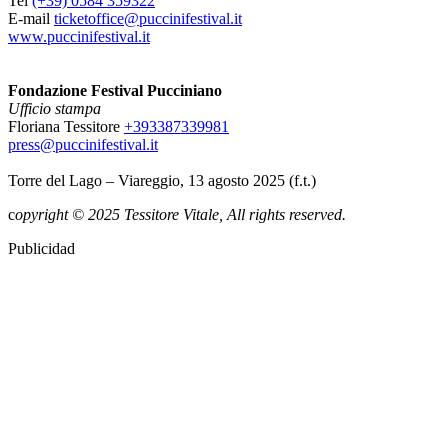
Tel
(+39) 0584 359322
E-mail
ticketoffice@puccinifestival.it
www.puccinifestival.it
Fondazione Festival Pucciniano
Ufficio stampa
Floriana Tessitore
+393387339981
press@puccinifestival.it
Torre del Lago – Viareggio, 13 agosto 2025 (f.t.)
c
opyright © 2025 Tessitore Vitale, All rights reserved.
Publicidad