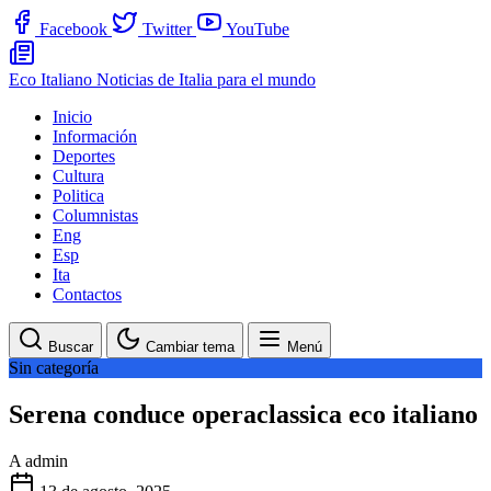
Facebook
Twitter
YouTube
Eco Italiano
Noticias de Italia para el mundo
Inicio
Información
Deportes
Cultura
Politica
Columnistas
Eng
Esp
Ita
Contactos
Buscar
Cambiar tema
Menú
Sin categoría
Serena conduce operaclassica eco italiano
A
admin