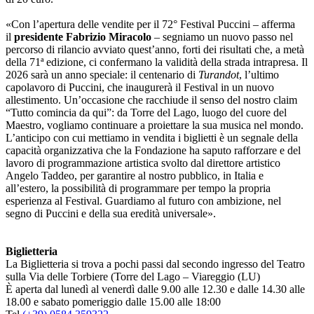
«Con l’apertura delle vendite per il 72° Festival Puccini – afferma
il
presidente Fabrizio Miracolo
– segniamo un nuovo passo nel
percorso di rilancio avviato quest’anno, forti dei risultati che, a metà
della 71ª edizione, ci confermano la validità della strada intrapresa. Il
2026 sarà un anno speciale: il centenario di
Turandot
, l’ultimo
capolavoro di Puccini, che inaugurerà il Festival in un nuovo
allestimento. Un’occasione che racchiude il senso del nostro claim
“Tutto comincia da qui”: da Torre del Lago, luogo del cuore del
Maestro, vogliamo continuare a proiettare la sua musica nel mondo.
L’anticipo con cui mettiamo in vendita i biglietti è un segnale della
capacità organizzativa che la Fondazione ha saputo rafforzare e del
lavoro di programmazione artistica svolto dal direttore artistico
Angelo Taddeo, per garantire al nostro pubblico, in Italia e
all’estero, la possibilità di programmare per tempo la propria
esperienza al Festival. Guardiamo al futuro con ambizione, nel
segno di Puccini e della sua eredità universale».
Biglietteria
La Biglietteria si trova a pochi passi dal secondo ingresso del Teatro
sulla Via delle Torbiere (Torre del Lago – Viareggio (LU)
È aperta dal lunedì al venerdì dalle 9.00 alle 12.30 e dalle 14.30 alle
18.00 e sabato pomeriggio dalle 15.00 alle 18:00