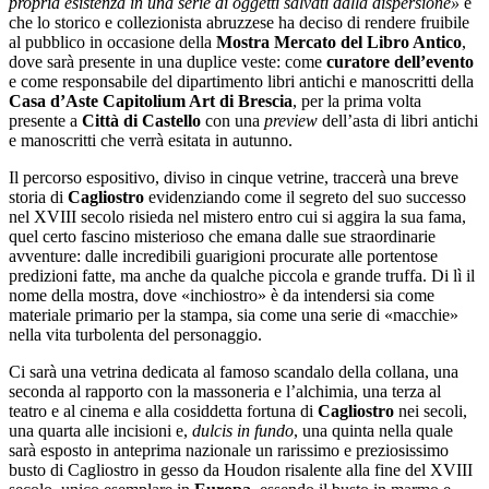
propria esistenza in una serie di oggetti salvati dalla dispersione»
e
che lo storico e collezionista abruzzese ha deciso di rendere fruibile
al pubblico in occasione della
Mostra Mercato del Libro Antico
,
dove sarà presente in una duplice veste: come
curatore dell’evento
e come responsabile del dipartimento libri antichi e manoscritti della
Casa d’Aste Capitolium Art di Brescia
, per la prima volta
presente a
Città di Castello
con una
preview
dell’asta di libri antichi
e manoscritti che verrà esitata in autunno.
Il percorso espositivo, diviso in cinque vetrine, traccerà una breve
storia di
Cagliostro
evidenziando come il segreto del suo successo
nel XVIII secolo risieda nel mistero entro cui si aggira la sua fama,
quel certo fascino misterioso che emana dalle sue straordinarie
avventure: dalle incredibili guarigioni procurate alle portentose
predizioni fatte, ma anche da qualche piccola e grande truffa. Di lì il
nome della mostra, dove «inchiostro» è da intendersi sia come
materiale primario per la stampa, sia come una serie di «macchie»
nella vita turbolenta del personaggio.
Ci sarà una vetrina dedicata al famoso scandalo della collana, una
seconda al rapporto con la massoneria e l’alchimia, una terza al
teatro e al cinema e alla cosiddetta fortuna di
Cagliostro
nei secoli,
una quarta alle incisioni e,
dulcis in fundo
, una quinta nella quale
sarà esposto in anteprima nazionale un rarissimo e preziosissimo
busto di Cagliostro in gesso da Houdon risalente alla fine del XVIII