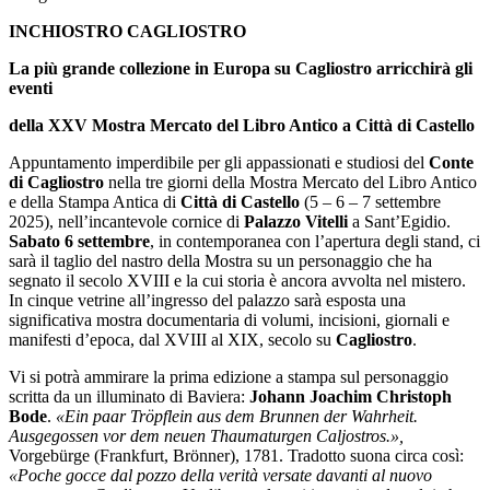
INCHIOSTRO CAGLIOSTRO
La più grande collezione in Europa su Cagliostro arricchirà gli
eventi
della XXV Mostra Mercato del Libro Antico a Città di Castello
Appuntamento imperdibile per gli appassionati e studiosi del
Conte
di Cagliostro
nella tre giorni della Mostra Mercato del Libro Antico
e della Stampa Antica di
Città di Castello
(5 – 6 – 7 settembre
2025), nell’incantevole cornice di
Palazzo Vitelli
a Sant’Egidio.
Sabato 6 settembre
, in contemporanea con l’apertura degli stand, ci
sarà il taglio del nastro della Mostra su un personaggio che ha
segnato il secolo XVIII e la cui storia è ancora avvolta nel mistero.
In cinque vetrine all’ingresso del palazzo sarà esposta una
significativa mostra documentaria di volumi, incisioni, giornali e
manifesti d’epoca, dal XVIII al XIX, secolo su
Cagliostro
.
Vi si potrà ammirare la prima edizione a stampa sul personaggio
scritta da un illuminato di Baviera:
Johann Joachim Christoph
Bode
.
«Ein paar Tröpflein aus dem Brunnen der Wahrheit.
Ausgegossen vor dem neuen Thaumaturgen Caljostros.»,
Vorgebürge (Frankfurt, Brönner), 1781. Tradotto suona circa così:
«Poche gocce dal pozzo della verità versate davanti al nuovo