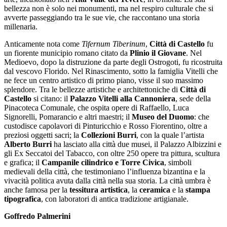
bellezza non è solo nei monumenti, ma nel respiro culturale che si
avverte passeggiando tra le sue vie, che raccontano una storia
millenaria.
Anticamente nota come
Tifernum Tiberinum
,
Città di Castello
fu
un fiorente municipio romano citato da
Plinio il Giovane
. Nel
Medioevo, dopo la distruzione da parte degli Ostrogoti, fu ricostruita
dal vescovo Florido. Nel Rinascimento, sotto la famiglia Vitelli che
ne fece un centro artistico di primo piano, visse il suo massimo
splendore. Tra le bellezze artistiche e architettoniche di
Città di
Castello
si citano: il
Palazzo Vitelli alla Cannoniera
, sede della
Pinacoteca Comunale, che ospita opere di Raffaello, Luca
Signorelli, Pomarancio e altri maestri; il
Museo del Duomo
: che
custodisce capolavori di Pinturicchio e Rosso Fiorentino, oltre a
preziosi oggetti sacri; la
Collezioni Burri
, con la quale l’artista
Alberto Burri
ha lasciato alla città due musei, il Palazzo Albizzini e
gli Ex Seccatoi del Tabacco, con oltre 250 opere tra pittura, scultura
e grafica; il
Campanile cilindrico e Torre Civica
, simboli
medievali della città, che testimoniano l’influenza bizantina e la
vivacità politica avuta dalla città nella sua storia. La città umbra è
anche famosa per la
tessitura artistica
, la
ceramica
e la
stampa
tipografica
, con laboratori di antica tradizione artigianale.
Goffredo Palmerini