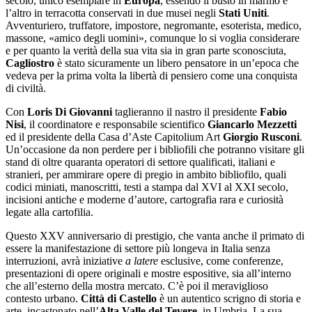
secolo, unico esemplare in
Europa
, essendo il busto in marmo e
l’altro in terracotta conservati in due musei negli
Stati Uniti
.
Avventuriero, truffatore, impostore, negromante, esoterista, medico,
massone, «amico degli uomini», comunque lo si voglia considerare
e per quanto la verità della sua vita sia in gran parte sconosciuta,
Cagliostro
è stato sicuramente un libero pensatore in un’epoca che
vedeva per la prima volta la libertà di pensiero come una conquista
di civiltà.
Con
Loris Di Giovanni
taglieranno il nastro il presidente
Fabio
Nisi
, il coordinatore e responsabile scientifico
Giancarlo Mezzetti
ed il presidente della Casa d’Aste Capitolium Art
Giorgio Rusconi
.
Un’occasione da non perdere per i bibliofili che potranno visitare gli
stand di oltre quaranta operatori di settore qualificati, italiani e
stranieri, per ammirare opere di pregio in ambito bibliofilo, quali
codici miniati, manoscritti, testi a stampa dal XVI al XXI secolo,
incisioni antiche e moderne d’autore, cartografia rara e curiosità
legate alla cartofilia.
Questo XXV anniversario di prestigio, che vanta anche il primato di
essere la manifestazione di settore più longeva in Italia senza
interruzioni, avrà iniziative
a latere
esclusive, come conferenze,
presentazioni di opere originali e mostre espositive, sia all’interno
che all’esterno della mostra mercato. C’è poi il meraviglioso
contesto urbano.
Città di Castello
è un autentico scrigno di storia e
arte, incastonato nell’
Alta Valle del Tevere
, in Umbria. La sua