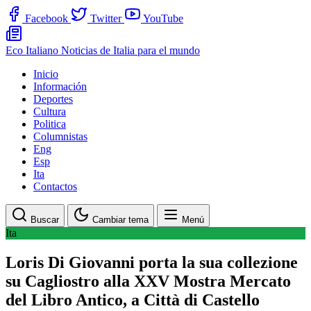
Facebook
Twitter
YouTube
Eco Italiano
Noticias de Italia para el mundo
Inicio
Información
Deportes
Cultura
Politica
Columnistas
Eng
Esp
Ita
Contactos
Buscar
Cambiar tema
Menú
Ita
Loris Di Giovanni porta la sua collezione
su Cagliostro alla XXV Mostra Mercato
del Libro Antico, a Città di Castello