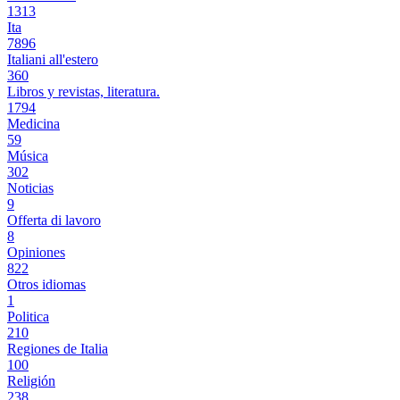
1313
Ita
7896
Italiani all'estero
360
Libros y revistas, literatura.
1794
Medicina
59
Música
302
Noticias
9
Offerta di lavoro
8
Opiniones
822
Otros idiomas
1
Politica
210
Regiones de Italia
100
Religión
238