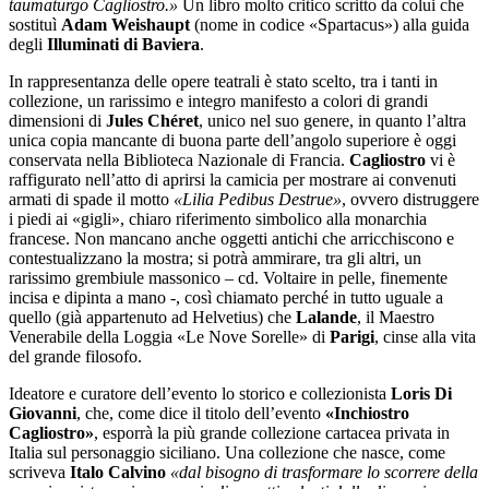
taumaturgo Cagliostro.»
Un libro molto critico scritto da colui che
sostituì
Adam Weishaupt
(nome in codice «Spartacus») alla guida
degli
Illuminati di Baviera
.
In rappresentanza delle opere teatrali è stato scelto, tra i tanti in
collezione, un rarissimo e integro manifesto a colori di grandi
dimensioni di
Jules Chéret
, unico nel suo genere, in quanto l’altra
unica copia mancante di buona parte dell’angolo superiore è oggi
conservata nella Biblioteca Nazionale di Francia.
Cagliostro
vi è
raffigurato nell’atto di aprirsi la camicia per mostrare ai convenuti
armati di spade il motto
«Lilia Pedibus Destrue»
, ovvero distruggere
i piedi ai «gigli», chiaro riferimento simbolico alla monarchia
francese. Non mancano anche oggetti antichi che arricchiscono e
contestualizzano la mostra; si potrà ammirare, tra gli altri, un
rarissimo grembiule massonico – cd. Voltaire in pelle, finemente
incisa e dipinta a mano -, così chiamato perché in tutto uguale a
quello (già appartenuto ad Helvetius) che
Lalande
, il Maestro
Venerabile della Loggia «Le Nove Sorelle» di
Parigi
, cinse alla vita
del grande filosofo.
Ideatore e curatore dell’evento lo storico e collezionista
Loris Di
Giovanni
, che, come dice il titolo dell’evento
«Inchiostro
Cagliostro»
, esporrà la più grande collezione cartacea privata in
Italia sul personaggio siciliano. Una collezione che nasce, come
scriveva
Italo Calvino
«dal bisogno di trasformare lo scorrere della