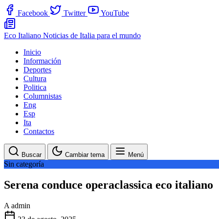
Facebook
Twitter
YouTube
Eco Italiano
Noticias de Italia para el mundo
Inicio
Información
Deportes
Cultura
Politica
Columnistas
Eng
Esp
Ita
Contactos
Buscar
Cambiar tema
Menú
Sin categoría
Serena conduce operaclassica eco italiano
A
admin