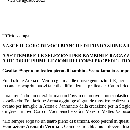
23 de agosto, 2025
Ufficio stamp
NASCE IL CORO DI VOCI BIANCHE DI FONDAZIONE A
A SETTEMBRE LE SELEZIONI PER BAMBINI E RAGAZZI D
A OTTOBRE PRIME LEZIONI DEI CORSI PROPEDEUTIC
Gasdia: “Sogno un teatro pieno di bambini. Scendiamo in campo
Fondazione Arena di Verona guarda alle nuove generazioni. E, per la 
ma anche scoprire nuovi talenti e diffondere la pratica del Canto liric
Una novità che prenderà forma con l’avvio del nuovo anno scolastico. Le
tassello che Fondazione Arena aggiunge al grande mosaico realizzato i
evento per famiglie in Arena e l’annuncio della creazione per la
dirigere il nuovo Coro di Voci bianche sarà il Maestro Matteo Valbusa
“Ho sempre sognato un teatro pieno di bambini, ecco perché in questi an
Fondazione Arena di Verona
-. Come teatro abbiamo il dovere di sc