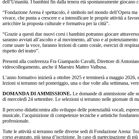
dell’Umanità. I bambini fin dalla tenera età spontaneamente giocano c
“Fondazione Arena è spettacolo, è simbolo nel mondo dell’Opera ma è 
vivace, che punta a crescere e a intensificare le proprie attività a favor
arricchire la proposta culturale e formativa per la città”.
“Grazie a questi due nuovi corsi i bambini potranno giocare attraver
saranno avviati all’ascolto e al movimento, all’uso e al potenziamento 
come usare la voce, faranno lezioni di canto corale, esercizi di respira
rispetto de
l teatro”.
Presenti alla conferenza Fra Giampaolo Cavalli, Direttore di Antonian
videocollegamento, anche il Maestro Matteo Valbusa.
L’anno formativo inizierà a ottobre 2025 e terminerà a maggio 2026, e 
lezioni si terranno nel pomeriggio, una o due volte alla settimana, verra
DOMANDA DI AMMISSIONE.
Le domande di ammissione alle sele
di mercoledì 24 settembre. Le selezioni si terranno nelle giornate di m
Il percorso didatticomira allo sviluppo delle potenzialità vocali, espress
musicale, l’acquisizione di competenze tecniche e artistiche fondamen
professionale.
Tutte le attività si terranno nelle diverse sedi di Fondazione Arena: T
corso avanzato, più tassa d’iscrizione. In caso di partecipazione di pi