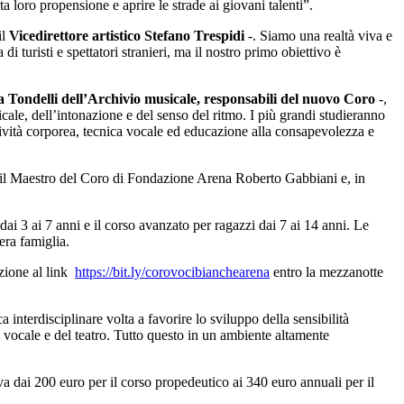
loro propensione e aprire le strade ai giovani talenti”.
il
Vicedirettore artistico Stefano Trespidi
-. Siamo una realtà viva e
i turisti e spettatori stranieri, ma il nostro primo obiettivo è
ca Tondelli dell’Archivio musicale, responsabili del nuovo Coro
-,
cale, dell’intonazione e del senso del ritmo. I più grandi studieranno
sività corporea, tecnica vocale
ed educazione alla consapevolezza e
; il Maestro del Coro di Fondazione Arena Roberto Gabbiani e, in
i 3 ai 7 anni e il corso avanzato per ragazzi dai 7 ai 14 anni. Le
era famiglia.
zione al link
https://bit.ly/corovocibianchearena
entro la mezzanotte
a interdisciplinare volta a favorire lo sviluppo della sensibilità
vocale e del teatro. Tutto questo in un ambiente altamente
va dai 200 euro per il corso propedeutico ai 340 euro annuali per il