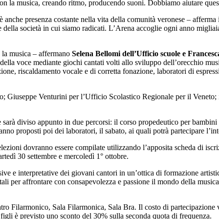
on la musica, creando ritmo, producendo suoni. Dobbiamo aiutare questa 
anche presenza costante nella vita della comunità veronese – afferma 
e della società in cui siamo radicati. L’Arena accoglie ogni anno migliaia d
so la musica – affermano
Selena Bellomi dell’Ufficio scuole e Frances
della voce mediante giochi cantati volti allo sviluppo dell’orecchio musi
zione, riscaldamento vocale e di corretta fonazione, laboratori di espres
o; Giuseppe Venturini per l’Ufficio Scolastico Regionale per il Veneto
sarà diviso appunto in due percorsi: il corso propedeutico per bambini da
nno proposti poi dei laboratori, il sabato, ai quali potrà partecipare l’int
zioni dovranno essere compilate utilizzando l’apposita scheda di iscri
artedì 30 settembre e mercoledì 1° ottobre.
ive e interpretative dei giovani cantori in un’ottica di formazione artistic
tali per affrontare con consapevolezza e passione il mondo della musica 
eatro Filarmonico, Sala Filarmonica, Sala Bra. Il costo di partecipazione 
ù figli è previsto uno sconto del 30% sulla seconda quota di frequenza.