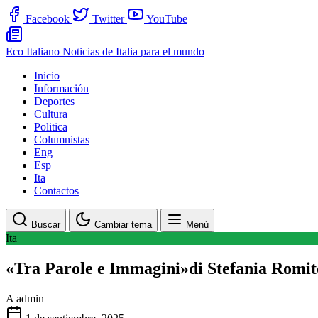
Facebook
Twitter
YouTube
Eco Italiano
Noticias de Italia para el mundo
Inicio
Información
Deportes
Cultura
Politica
Columnistas
Eng
Esp
Ita
Contactos
Buscar
Cambiar tema
Menú
Ita
«Tra Parole e Immagini»di Stefania Romito
A
admin