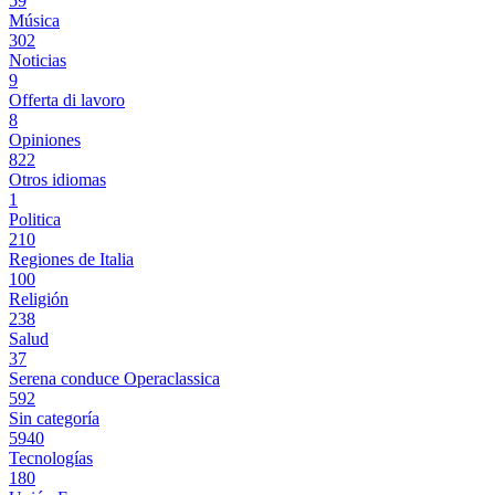
59
Música
302
Noticias
9
Offerta di lavoro
8
Opiniones
822
Otros idiomas
1
Politica
210
Regiones de Italia
100
Religión
238
Salud
37
Serena conduce Operaclassica
592
Sin categoría
5940
Tecnologías
180