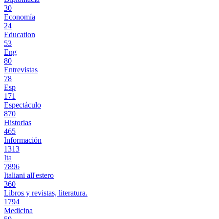
30
Economía
24
Education
53
Eng
80
Entrevistas
78
Esp
171
Espectáculo
870
Historias
465
Información
1313
Ita
7896
Italiani all'estero
360
Libros y revistas, literatura.
1794
Medicina