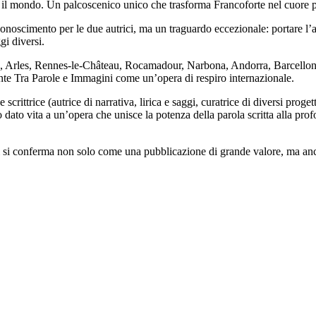
to il mondo. Un palcoscenico unico che trasforma Francoforte nel cuore pu
oscimento per le due autrici, ma un traguardo eccezionale: portare l’art
gi diversi.
carlo, Arles, Rennes-le-Château, Rocamadour, Narbona, Andorra, Barcello
ente Tra Parole e Immagini come un’opera di respiro internazionale.
crittrice (autrice di narrativa, lirica e saggi, curatrice di diversi proget
dato vita a un’opera che unisce la potenza della parola scritta alla profo
i si conferma non solo come una pubblicazione di grande valore, ma anch