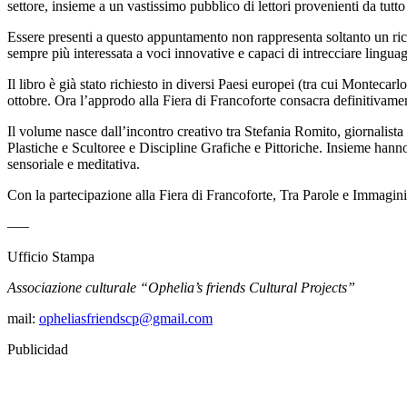
settore, insieme a un vastissimo pubblico di lettori provenienti da tut
Essere presenti a questo appuntamento non rappresenta soltanto un ricon
sempre più interessata a voci innovative e capaci di intrecciare linguag
Il libro è già stato richiesto in diversi Paesi europei (tra cui Monte
ottobre. Ora l’approdo alla Fiera di Francoforte consacra definitivam
Il volume nasce dall’incontro creativo tra Stefania Romito, giornalista e s
Plastiche e Scultoree e Discipline Grafiche e Pittoriche. Insieme hanno 
sensoriale e meditativa.
Con la partecipazione alla Fiera di Francoforte, Tra Parole e Immagin
—–
Ufficio Stampa
Associazione culturale “Ophelia’s friends Cultural Projects”
mail:
opheliasfriendscp@gmail.com
Publicidad