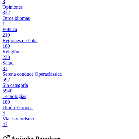
8
Opiniones
822
Otros idiomas
1
Politica
210
Regiones de Italia
100
Religión
238
Salud
37
Serena conduce Operaclassica
592
Sin categoría
5940
Tecnologías
180
Unión Europea
4
Viajes y turismo
47
Artículos Populares