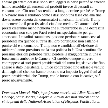
adesso gli effetti dei dazi sono stati leggeri in parte perché le aziende
hanno assorbito gli aumenti dei prodotti invece di passarli ai
consumatori. Ciò non è sostenibile a lungo termine perché se Trump
e Navarro non si rendono conto i dazi sono una tassa che alla fine
dovrà essere coperta dai consumatori americani. In effetti, Trump
aumenterebbe il peso fiscale al cittadino medio. Gli aumenti dei
prezzi creeranno meno richiesta che si tradurrebbe in una decrescita
economica non solo per Paesi esteri ma specialmente per gli
americani. I cittadini statunitensi possono perdonare tante cose al
presidente ma quando si tratta del loro portafoglio non esitano a
punire chi è al comando. Trump non è candidato all’elezione di
midterm l’anno prossimo ma la sua politica lo è. Una sconfitta alle
prossime elezioni potrebbe fargli perdere la maggioranza in una o
forse anche ambedue le Camere. Ci sarebbe dunque un vero
contrappeso ai suoi poteri presidenziali dal ramo legislativo che fino
adesso è stato inesistente. L’unico contrappeso fino adesso è venuto
dai magistrati che non hanno bloccato ma imposto leggeri freni ai
poteri presidenziali che Trump, con le buone o con le cattive, si è
preso abusivamente.
Domenico Maceri, PhD, è professore emerito all’Allan Hancock
College, Santa Maria, California. Alcuni dei suoi articoli hanno
vinto premi della National Association of Hispanic Publications.