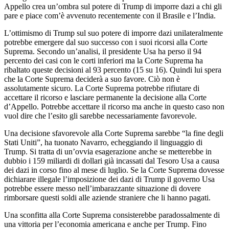
Appello crea un’ombra sul potere di Trump di imporre dazi a chi gli
pare e piace com’è avvenuto recentemente con il Brasile e l’India.
L’ottimismo di Trump sul suo potere di imporre dazi unilateralmente
potrebbe emergere dal suo successo con i suoi ricorsi alla Corte
Suprema. Secondo un’analisi, il presidente Usa ha perso il 94
percento dei casi con le corti inferiori ma la Corte Suprema ha
ribaltato queste decisioni al 93 percento (15 su 16). Quindi lui spera
che la Corte Suprema deciderà a suo favore. Ciò non è
assolutamente sicuro. La Corte Suprema potrebbe rifiutare di
accettare il ricorso e lasciare permanente la decisione alla Corte
d’Appello. Potrebbe accettare il ricorso ma anche in questo caso non
vuol dire che l’esito gli sarebbe necessariamente favorevole.
Una decisione sfavorevole alla Corte Suprema sarebbe “la fine degli
Stati Uniti”, ha tuonato Navarro, echeggiando il linguaggio di
Trump. Si tratta di un’ovvia esagerazione anche se metterebbe in
dubbio i 159 miliardi di dollari già incassati dal Tesoro Usa a causa
dei dazi in corso fino al mese di luglio. Se la Corte Suprema dovesse
dichiarare illegale l’imposizione dei dazi di Trump il governo Usa
potrebbe essere messo nell’imbarazzante situazione di dovere
rimborsare questi soldi alle aziende straniere che li hanno pagati.
Una sconfitta alla Corte Suprema consisterebbe paradossalmente di
una vittoria per l’economia americana e anche per Trump. Fino