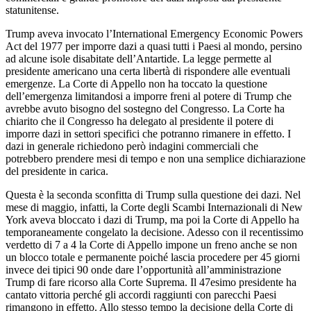
statunitense.
Trump aveva invocato l’International Emergency Economic Powers
Act del 1977 per imporre dazi a quasi tutti i Paesi al mondo, persino
ad alcune isole disabitate dell’Antartide. La legge permette al
presidente americano una certa libertà di rispondere alle eventuali
emergenze. La Corte di Appello non ha toccato la questione
dell’emergenza limitandosi a imporre freni al potere di Trump che
avrebbe avuto bisogno del sostegno del Congresso. La Corte ha
chiarito che il Congresso ha delegato al presidente il potere di
imporre dazi in settori specifici che potranno rimanere in effetto. I
dazi in generale richiedono però indagini commerciali che
potrebbero prendere mesi di tempo e non una semplice dichiarazione
del presidente in carica.
Questa è la seconda sconfitta di Trump sulla questione dei dazi. Nel
mese di maggio, infatti, la Corte degli Scambi Internazionali di New
York aveva bloccato i dazi di Trump, ma poi la Corte di Appello ha
temporaneamente congelato la decisione. Adesso con il recentissimo
verdetto di 7 a 4 la Corte di Appello impone un freno anche se non
un blocco totale e permanente poiché lascia procedere per 45 giorni
invece dei tipici 90 onde dare l’opportunità all’amministrazione
Trump di fare ricorso alla Corte Suprema. Il 47esimo presidente ha
cantato vittoria perché gli accordi raggiunti con parecchi Paesi
rimangono in effetto. Allo stesso tempo la decisione della Corte di