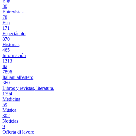
Eng
80
Entrevistas
78
Esp
171
Espectáculo
870
Historias
465
Información
1313
Ita
7896
Italiani all'estero
360
Libros y revistas, literatura.
1794
Medicina
59
Música
302
Noticias
9
Offerta di lavoro