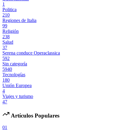
1
Politica
210
Regiones de Italia
99
Religión
238
Salud
37
Serena conduce Operaclassica
592
Sin categoría
5940
Tecnologías
180
Unión Europea
4
Viajes y turismo
47
Artículos Populares
01