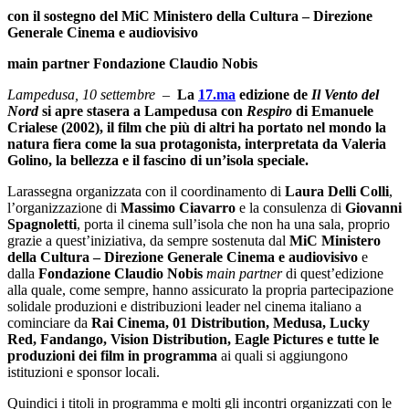
con il sostegno del MiC Ministero della Cultura – Direzione
Generale Cinema e audiovisivo
main partner Fondazione Claudio Nobis
Lampedusa, 10 settembre –
La
17.ma
edizione de
Il
Vento del
Nord
si apre stasera a Lampedusa con
Respiro
di Emanuele
Crialese (2002), il film che più di altri ha portato nel mondo la
natura fiera come la sua protagonista, interpretata da Valeria
Golino, la bellezza e il fascino di un’isola speciale.
Larassegna organizzata con il coordinamento di
Laura Delli Colli
,
l’organizzazione di
Massimo Ciavarro
e la consulenza di
Giovanni
Spagnoletti
, porta il cinema sull’isola che non ha una sala, proprio
grazie a quest’iniziativa, da sempre sostenuta dal
MiC Ministero
della Cultura – Direzione Generale Cinema e audiovisivo
e
dalla
Fondazione Claudio Nobis
main partner
di quest’edizione
alla quale, come sempre, hanno assicurato la propria partecipazione
solidale produzioni e distribuzioni leader nel cinema italiano a
cominciare da
Rai Cinema, 01 Distribution, Medusa, Lucky
Red, Fandango, Vision Distribution, Eagle Pictures e tutte le
produzioni dei film in programma
ai quali si aggiungono
istituzioni e sponsor locali.
Quindici i titoli in programma e molti gli incontri organizzati con le