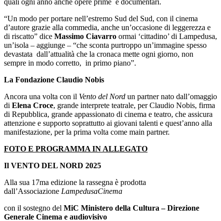
quali ogni anno anche opere prime e documentari.
“Un modo per portare nell’estremo Sud del Sud, con il cinema
d’autore grazie alla commedia, anche un’occasione di leggerezza e
di riscatto” dice
Massimo Ciavarro
ormai ‘cittadino’ di Lampedusa,
un’isola – aggiunge – “che sconta purtroppo un’immagine spesso
devastata dall’attualità che la cronaca mette ogni giorno, non
sempre in modo corretto, in primo piano”.
La Fondazione Claudio Nobis
Ancora una volta con il
Vento del Nord
un partner nato dall’omaggio
di
Elena Croce
, grande interprete teatrale, per Claudio Nobis, firma
di Repubblica, grande appassionato di cinema e teatro, che assicura
attenzione e supporto soprattutto ai giovani talenti e quest’anno alla
manifestazione, per la prima volta come main partner.
FOTO E PROGRAMMA IN ALLEGATO
Il VENTO DEL NORD 2025
Alla sua 17ma edizione la rassegna è prodotta
dall’Associazione
LampedusaCinema
con il sostegno del
MiC Ministero della Cultura – Direzione
Generale Cinema e audiovisivo