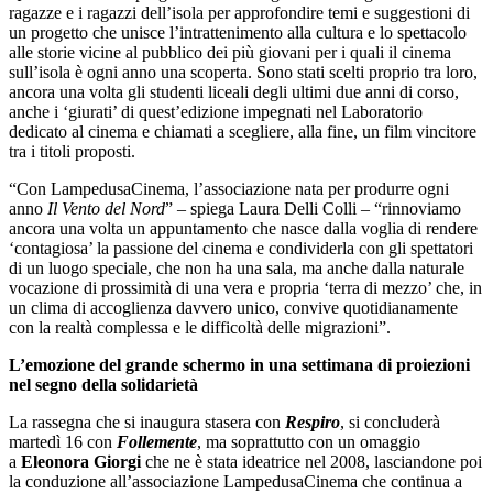
ragazze e i ragazzi dell’isola per approfondire temi e suggestioni di
un progetto che unisce l’intrattenimento alla cultura e lo spettacolo
alle storie vicine al pubblico dei più giovani per i quali il cinema
sull’isola è ogni anno una scoperta. Sono stati scelti proprio tra loro,
ancora una volta gli studenti liceali degli ultimi due anni di corso,
anche i ‘giurati’ di quest’edizione impegnati nel Laboratorio
dedicato al cinema e chiamati a scegliere, alla fine, un film vincitore
tra i titoli proposti.
“Con LampedusaCinema, l’associazione nata per produrre ogni
anno
Il Vento del Nord
” – spiega Laura Delli Colli – “rinnoviamo
ancora una volta un appuntamento che nasce dalla voglia di rendere
‘contagiosa’ la passione del cinema e condividerla con gli spettatori
di un luogo speciale, che non ha una sala, ma anche dalla naturale
vocazione di prossimità di una vera e propria ‘terra di mezzo’ che, in
un clima di accoglienza davvero unico, convive quotidianamente
con la realtà complessa e le difficoltà delle migrazioni”.
L’emozione del grande schermo in una settimana di proiezioni
nel segno della solidarietà
La rassegna che si inaugura stasera con
Respiro
, si concluderà
martedì 16 con
Follemente
, ma soprattutto con un omaggio
a
Eleonora Giorgi
che ne è stata ideatrice nel 2008, lasciandone poi
la conduzione all’associazione LampedusaCinema che continua a