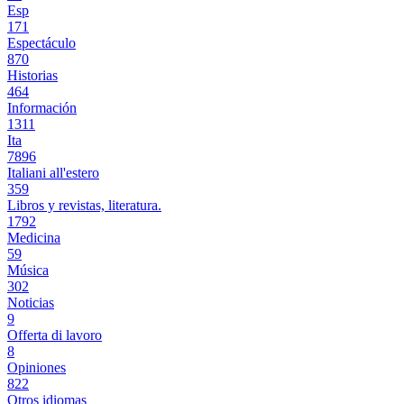
Esp
171
Espectáculo
870
Historias
464
Información
1311
Ita
7896
Italiani all'estero
359
Libros y revistas, literatura.
1792
Medicina
59
Música
302
Noticias
9
Offerta di lavoro
8
Opiniones
822
Otros idiomas