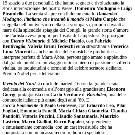
15 spazio a due personalità che hanno segnato e rivoluzionato la
storia internazionale del nostro Paese:
Domenico Modugno
e
Luigi
Pirandello
. La serata si apre con il documentario
Domenico
Modugno, l’italiano che incantò il mondo
di
Maite Carpio
che
suggella nell’anniversario della sua scomparsa, proprio davanti al
mare della splendida spiaggia dei Conigli, la grande storia d’amore
che l’artista aveva proprio per l’isola di Lampedusa. Si prosegue
con
Eterno Visionario
di
Michele Placido
, con
Fabrizio
Bentivoglio
,
Valeria Bruni Tedeschi
euna straordinaria
Federica
Luna Vincenti
– anche autrice delle musiche e produttrice –
interprete perfetta di Marta Abba, personaggio amato e applaudito
dal grande pubblico: un viaggio onirico pieno di passione e sofferta
vitalità, tra inquietudini e tormenti del celebre scrittore siciliano,
Premio Nobel per la letteratura.
Il vento del Nord
si conclude martedì 16 con la grande serata
dedicata alla commedia e all’omaggio alla grandissima
Eleonora
Giorgi
, protagonista con
Carlo Verdone
di
Borotalco
, una delle
commedie italiane più amate degli anni ’80. E
ancora
Follemente
di
Paolo Genovese
, con
Edoardo Leo
,
Pilar
Fogliati
,
Emanuela Fanelli
,
Maria Chiara Giannetta
,
Claudia
Pandolfi
,
Vittoria Puccini
,
Claudio Santamaria
,
Maurizio
Lastrico
,
Marco Giallini
,
Rocco Papaleo
, sorprendente
e entusiasmante commedia con un cast irresistibile che ha
conquistato con un incasso record milioni di spettatori.