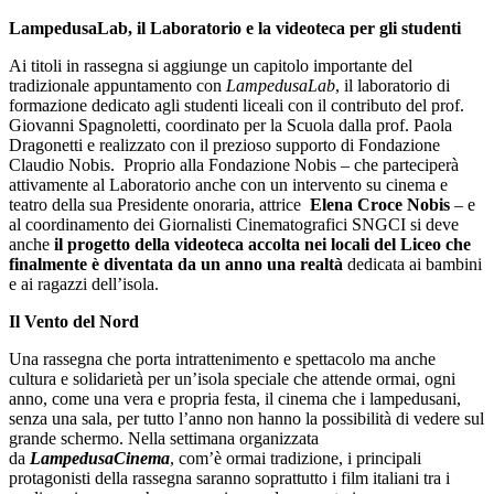
LampedusaLab, il Laboratorio e la videoteca per gli studenti
Ai titoli in rassegna si aggiunge un capitolo importante del
tradizionale appuntamento con
LampedusaLab
, il laboratorio di
formazione dedicato agli studenti liceali con il contributo del prof.
Giovanni Spagnoletti, coordinato per la Scuola dalla prof. Paola
Dragonetti e realizzato con il prezioso supporto di Fondazione
Claudio Nobis. Proprio alla Fondazione Nobis – che parteciperà
attivamente al Laboratorio anche con un intervento su cinema e
teatro della sua Presidente onoraria, attrice
Elena Croce Nobis
– e
al coordinamento dei Giornalisti Cinematografici SNGCI si deve
anche
il progetto della videoteca accolta nei locali del Liceo che
finalmente è diventata da un anno una realtà
dedicata ai bambini
e ai ragazzi dell’isola.
Il Vento del Nord
Una rassegna che porta intrattenimento e spettacolo ma anche
cultura e solidarietà per un’isola speciale che attende ormai, ogni
anno, come una vera e propria festa, il cinema che i lampedusani,
senza una sala, per tutto l’anno non hanno la possibilità di vedere sul
grande schermo. Nella settimana organizzata
da
LampedusaCinema
, com’è ormai tradizione, i principali
protagonisti della rassegna saranno soprattutto i film italiani tra i