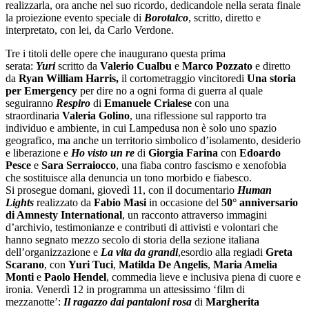
realizzarla, ora anche nel suo ricordo, dedicandole nella serata finale
la proiezione evento speciale di
Borotalco
, scritto, diretto e
interpretato, con lei, da Carlo Verdone.
Tre i titoli delle opere che inaugurano questa prima
serata:
Yuri
scritto da
Valerio Cualbu
e
Marco Pozzato
e diretto
da
Ryan William Harris,
il cortometraggio vincitoredi
Una storia
per Emergency
per dire no a ogni forma di guerra al quale
seguiranno
Respiro
di
Emanuele Crialese
con una
straordinaria
Valeria Golino
, una riflessione sul rapporto tra
individuo e ambiente, in cui Lampedusa non è solo uno spazio
geografico, ma anche un territorio simbolico d’isolamento, desiderio
e liberazione e
Ho visto un re
di
Giorgia Farina
con
Edoardo
Pesce
e
Sara Serraiocco
, una fiaba contro fascismo e xenofobia
che sostituisce alla denuncia un tono morbido e fiabesco.
Si prosegue domani, giovedì 11, con il documentario
Human
Lights
realizzato da
Fabio Masi
in occasione del
50° anniversario
di Amnesty International
, un racconto attraverso immagini
d’archivio, testimonianze e contributi di attivisti e volontari che
hanno segnato mezzo secolo di storia della sezione italiana
dell’organizzazione e
La vita da grandi
,esordio alla regiadi
Greta
Scarano
, con
Yuri Tuci
,
Matilda De Angelis
,
Maria Amelia
Monti
e
Paolo Hendel
, commedia lieve e inclusiva piena di cuore e
ironia. Venerdì 12 in programma un attesissimo ‘film di
mezzanotte’:
Il ragazzo dai pantaloni rosa
di
Margherita