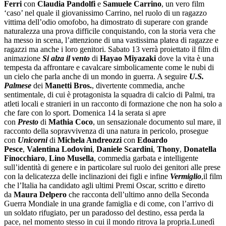
Ferri
con
Claudia Pandolfi
e
Samuele Carrino
, un vero film
‘caso’ nel quale il giovanissimo Carrino, nel ruolo di un ragazzo
vittima dell’odio omofobo, ha dimostrato di superare con grande
naturalezza una prova difficile conquistando, con la storia vera che
ha messo in scena, l’attenzione di una vastissima platea di ragazze e
ragazzi ma anche i loro genitori. Sabato 13 verrà proiettato il film di
animazione
Si alza il vento
di
Hayao Miyazaki
dove la vita è una
tempesta da affrontare e cavalcare simbolicamente come le nubi di
un cielo che parla anche di un mondo in guerra. A seguire
U.S.
Palmese
dei
Manetti Bros.
, divertente commedia, anche
sentimentale, di cui è protagonista la squadra di calcio di Palmi, tra
atleti locali e stranieri in un racconto di formazione che non ha solo a
che fare con lo sport. Domenica 14 la serata si apre
con
Presto
di
Mathia Coco
, un sensazionale documento sul mare, il
racconto della sopravvivenza di una natura in pericolo, prosegue
con
Unicorni
di
Michela Andreozzi
con
Edoardo
Pesce
,
Valentina Lodovini
,
Daniele Scardini
,
Thony
,
Donatella
Finocchiaro
,
Lino Musella
, commedia garbata e intelligente
sull’identità di genere e in particolare sul ruolo dei genitori alle prese
con la delicatezza delle inclinazioni dei figli e infine
Vermiglio
,il film
che l’Italia ha candidato agli ultimi Premi Oscar, scritto e diretto
da
Maura Delpero
che racconta dell’ultimo anno della Seconda
Guerra Mondiale in una grande famiglia e di come, con l’arrivo di
un soldato rifugiato, per un paradosso del destino, essa perda la
pace, nel momento stesso in cui il mondo ritrova la propria.Lunedì