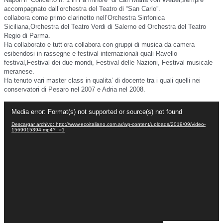
accompagnato dall’orchestra del Teatro di “San Carlo”.
collabora come primo clarinetto nell’Orchestra Sinfonica
Siciliana,Orchestra del Teatro Verdi di Salerno ed Orchestra del Teatro
Regio di Parma.
Ha collaborato e tutt’ora collabora con gruppi di musica da camera
esibendosi in rassegne e festival internazionali quali Ravello
festival,Festival dei due mondi, Festival delle Nazioni, Festival musicale
meranese.
Ha tenuto vari master class in qualita’ di docente tra i quali quelli nei
conservatori di Pesaro nel 2007 e Adria nel 2008.
Reproductor
Media error: Format(s) not supported or source(s) not found
de
vídeo
Descargar archivo: http://www.ecoitaliano.com.ar/wp-content/uploads/2019/09/video-
1569015394.mp4?_=1