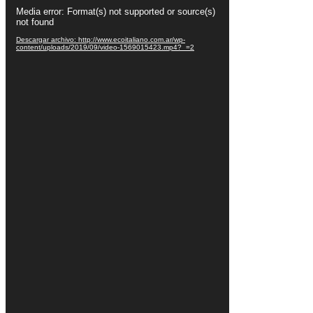
Reproductor
Media error: Format(s) not supported or source(s)
de
not found
vídeo
Descargar archivo: http://www.ecoitaliano.com.ar/wp-
content/uploads/2019/09/video-1569015423.mp4?_=2