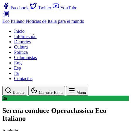
Facebook
Twitter
YouTube
Eco Italiano
Noticias de Italia para el mundo
Inicio
Información
Deportes
Cultura
Politica
Columnistas
Eng
Esp
Ita
Contactos
Buscar
Cambiar tema
Menú
Ita
Serena conduce Operaclassica Eco
Italiano
A
admin