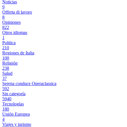
Noticias
9
Offerta di lavoro
8
Opiniones
822
Otros idiomas
1
Politica
210
Regiones de Italia
100
Religión
238
Salud
37
Serena conduce Operaclassica
592
Sin categoría
5940
Tecnologías
180
Unión Europea
4
Viajes y turismo