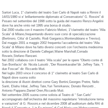
Sartori Luca, 1° clarinetto del teatro San Carlo di Napoli nato a Rimini il
14/01/1980 si e’ brillantemente diplomato al Conservatorio“ G. Rossini” di
Pesaro nel settembre del 1998 sotto la guida del maestro Renzo Angelini
dove ha anche vinto nel 1995 una borsa di studio.
Dal 2000 studia con il maestro Fabrizio Meloni, 1°clarinetto del teatro “Alla
Scala” di Milano,frequentando diversi suoi corsi di specializzazione
(Bertinoro, Citta’ di Castello, Rodi Garganico,Monterubbiano e Treviso).
Dal maggio 2001 a maggio 2002 frequenta l’accademia del teatro “Alla
Scala” di Milano dove ha fatto diversi concerti con l’orchestra medesima
sotto la direzione di Daniele Callegari,Waine Marshall,Corrado
Rovaris,Stefano Ranzani.
Nel 2002 collabora con il teatro “Alla scala” per le opere “Oberto conte di
San Bonifacio” dir. Nicola Luisotti ,“Der Rosenkavalier”dir. Jeffrey Tate, “I
due Foscari” dir. Riccardo Muti.
Nel luglio 2003 vince il concorso di 1° clarinetto al teatro San Carlo di
Napoli dove suona sotto
la direzione di illustri direttori come Gary Bertini,Georges Pretre, Nello
Santi, Eliahu Inbal, Jeffrey Tate,Yuri Temirkanov, Donato Renzetti ,
Antonio Pappano,Daniel Oren,Riccardo Muti.
Nel settembre 2005 suona come solista al Teatro di “ San Carlo”
accompagnato dall’orchestra del massimo napoletano “introduzione tema
e variazioni” di G. Rossini,e nel dicembre 2008 all’auditorium della RAI di
Napoli il “Concerto n. 1 in Fa minore” di Carl Maria von Weber,sempre