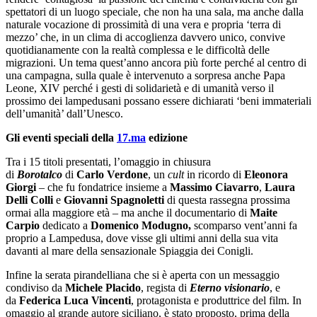
spettatori di un luogo speciale, che non ha una sala, ma anche dalla
naturale vocazione di prossimità di una vera e propria ‘terra di
mezzo’ che, in un clima di accoglienza davvero unico, convive
quotidianamente con la realtà complessa e le difficoltà delle
migrazioni. Un tema quest’anno ancora più forte perché al centro di
una campagna, sulla quale è intervenuto a sorpresa anche Papa
Leone, XIV perché i gesti di solidarietà e di umanità verso il
prossimo dei lampedusani possano essere dichiarati ‘beni immateriali
dell’umanità’ dall’Unesco.
Gli eventi speciali della
17.ma
edizione
Tra i 15 titoli presentati, l’omaggio in chiusura
di
Borotalco
di
Carlo Verdone
, un
cult
in ricordo di
Eleonora
Giorgi
– che fu fondatrice insieme a
Massimo Ciavarro
,
Laura
Delli Colli
e
Giovanni Spagnoletti
di questa rassegna prossima
ormai alla maggiore età – ma anche il documentario di
Maite
Carpio
dedicato a
Domenico Modugno,
scomparso vent’anni fa
proprio a Lampedusa, dove visse gli ultimi anni della sua vita
davanti al mare della sensazionale Spiaggia dei Conigli.
Infine la serata pirandelliana che si è aperta con un messaggio
condiviso da
Michele Placido
, regista di
Eterno visionario
, e
da
Federica Luca Vincenti
, protagonista e produttrice del film. In
omaggio al grande autore siciliano, è stato proposto, prima della