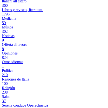
Italiani all'estero
360
Libros y revistas, literatura.
1795
Medicina
59
Música
302
Noticias
9
Offerta di lavoro
8
Opiniones
824
Otros idiomas
1
Politica
210
Regiones de Italia
100
Religión
238
Salud
37
Serena conduce Operaclassica