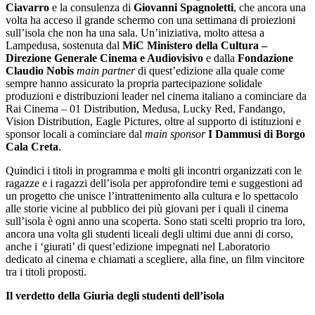
Ciavarro
e la consulenza di
Giovanni Spagnoletti
, che ancora una
volta ha acceso il grande schermo con una settimana di proiezioni
sull’isola che non ha una sala. Un’iniziativa, molto attesa a
Lampedusa, sostenuta dal
MiC Ministero della Cultura –
Direzione Generale Cinema e Audiovisivo
e dalla
Fondazione
Claudio Nobis
main partner
di quest’edizione alla quale come
sempre hanno assicurato la propria partecipazione solidale
produzioni e distribuzioni leader nel cinema italiano a cominciare da
Rai Cinema – 01 Distribution, Medusa, Lucky Red, Fandango,
Vision Distribution, Eagle Pictures, oltre al supporto di istituzioni e
sponsor locali a cominciare dal
main sponsor
I Dammusi di Borgo
Cala Creta
.
Quindici i titoli in programma e molti gli incontri organizzati con le
ragazze e i ragazzi dell’isola per approfondire temi e suggestioni ad
un progetto che unisce l’intrattenimento alla cultura e lo spettacolo
alle storie vicine al pubblico dei più giovani per i quali il cinema
sull’isola è ogni anno una scoperta. Sono stati scelti proprio tra loro,
ancora una volta gli studenti liceali degli ultimi due anni di corso,
anche i ‘giurati’ di quest’edizione impegnati nel Laboratorio
dedicato al cinema e chiamati a scegliere, alla fine, un film vincitore
tra i titoli proposti.
Il verdetto della Giuria degli studenti dell’isola