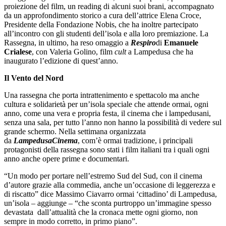
proiezione del film, un reading di alcuni suoi brani, accompagnato
da un approfondimento storico a cura dell’attrice Elena Croce,
Presidente della Fondazione Nobis, che ha inoltre partecipato
all’incontro con gli studenti dell’isola e alla loro premiazione. La
Rassegna, in ultimo, ha reso omaggio a
Respiro
di
Emanuele
Crialese
, con Valeria Golino, film
cult
a Lampedusa che ha
inaugurato l’edizione di quest’anno.
Il Vento del Nord
Una rassegna che porta intrattenimento e spettacolo ma anche
cultura e solidarietà per un’isola speciale che attende ormai, ogni
anno, come una vera e propria festa, il cinema che i lampedusani,
senza una sala, per tutto l’anno non hanno la possibilità di vedere sul
grande schermo. Nella settimana organizzata
da
LampedusaCinema
, com’è ormai tradizione, i principali
protagonisti della rassegna sono stati i film italiani tra i quali ogni
anno anche opere prime e documentari.
“Un modo per portare nell’estremo Sud del Sud, con il cinema
d’autore grazie alla commedia, anche un’occasione di leggerezza e
di riscatto” dice Massimo Ciavarro ormai ‘cittadino’ di Lampedusa,
un’isola – aggiunge – “che sconta purtroppo un’immagine spesso
devastata dall’attualità che la cronaca mette ogni giorno, non
sempre in modo corretto, in primo piano”.