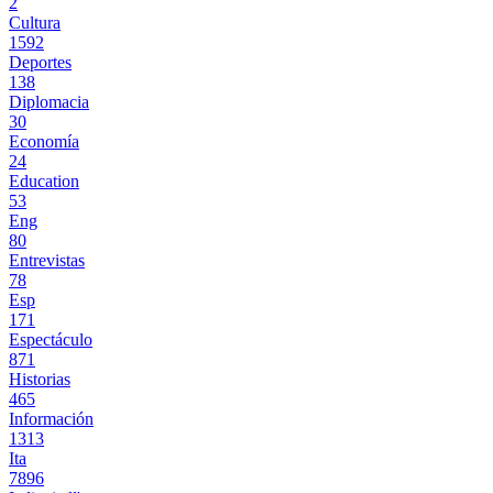
2
Cultura
1592
Deportes
138
Diplomacia
30
Economía
24
Education
53
Eng
80
Entrevistas
78
Esp
171
Espectáculo
871
Historias
465
Información
1313
Ita
7896