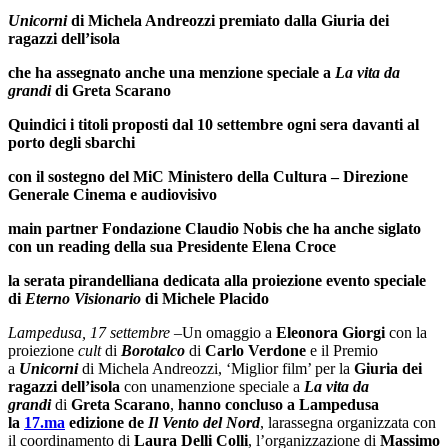
Unicorni
di Michela Andreozzi premiato dalla Giuria dei
ragazzi dell’isola
che ha assegnato anche una menzione speciale a
La vita da
grandi
di Greta Scarano
Quindici i titoli proposti dal 10 settembre ogni sera davanti al
porto degli sbarchi
con il sostegno del MiC Ministero della Cultura – Direzione
Generale Cinema e audiovisivo
main partner Fondazione Claudio Nobis che ha anche siglato
con un reading della sua Presidente Elena Croce
la serata pirandelliana
dedicata alla proiezione
evento speciale
di
Eterno Visionario
di Michele Placido
Lampedusa, 17 settembre –
Un omaggio a
Eleonora Giorgi
con la
proiezione
cult
di
Borotalco
di
Carlo Verdone
e il Premio
a
Unicorni
di Michela Andreozzi, ‘Miglior film’ per la
Giuria dei
ragazzi dell’isola
con unamenzione speciale a
La vita da
grandi
di
Greta Scarano
,
hanno concluso a Lampedusa
la
17.ma
edizione de
Il
Vento del Nord
, larassegna organizzata con
il coordinamento di
Laura Delli Colli
, l’organizzazione di
Massimo