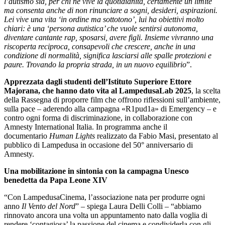
l’autismo sia, per chi ne vive la quotidianità, certamente un limite
ma consenta anche di non rinunciare a sogni, desideri, aspirazioni.
Lei vive una vita ‘in ordine ma sottotono’, lui ha obiettivi molto
chiari: è una ‘persona autistica’ che vuole sentirsi autonoma,
diventare cantante rap, sposarsi, avere figli. Insieme vivranno una
riscoperta reciproca, consapevoli che crescere, anche in una
condizione di normalità, significa lasciarsi alle spalle protezioni e
paure. Trovando la propria strada, in un nuovo equilibrio
”.
Apprezzata dagli studenti dell’Istituto Superiore Ettore
Majorana, che hanno dato vita al LampedusaLab 2025
, la scelta
della Rassegna di proporre film che offrono riflessioni sull’ambiente,
sulla pace – aderendo alla campagna «R1pud1a» di Emergency – e
contro ogni forma di discriminazione, in collaborazione con
Amnesty International Italia. In programma anche il
documentario
Human Lights
realizzato da Fabio Masi, presentato al
pubblico di Lampedusa in occasione del 50° anniversario di
Amnesty.
Una mobilitazione in sintonia con la campagna Unesco
benedetta da Papa Leone XIV
“Con LampedusaCinema, l’associazione nata per produrre ogni
anno
Il Vento del Nord
” – spiega Laura Delli Colli – “abbiamo
rinnovato ancora una volta un appuntamento nato dalla voglia di
rendere ‘contagiosa’ la passione del cinema e condividerla con gli