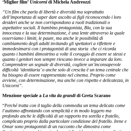
‘Miglior film’
Unicorni
di Michela Andreozzi
“Un film
che parla di libertà e diversità ma soprattutto
dell’importanza di saper dare ascolto ai figli riconoscendo i loro
desideri anche se non corrispondono a ruoli tradizionali o
aspettative sociali. Il bambino protagonista,
Blu, con la sua
innocenza e la sua determinazione, è una lente attraverso la quale
osserviamo i limiti, le paure, ma anche le possibilità di
cambiamento degli adulti invitando gli spettatori a riflettere e
immedesimarsi con i protagonisti di una storia che ci ricorda
quanto i bambini dimostrino a volte il coraggio di essere se stessi e
quanto i genitori non sempre riescano invece a imparare da loro.
Comprendere un segnale di diversità, cogliere un’inconsapevole
difficoltà ‘identitaria’ o anche solo di crescita è un tema centrale che
ha bisogno di essere rappresentato nel cinema. Proprio come
avviene, con determinazione, ma anche con rispetto e delicatezza, in
Unicorni”.
Menzione speciale a
La vita da grandi
di Greta Scarano
“
Perché tratta con il taglio della commedia un tema delicato come
l’autismo affrontando con semplicità e in modo leggero ma
profondo anche le difficoltà di un rapporto tra sorella e fratello,
complicato proprio dalla particolare condizione del fratello. Irene e
Omar sono protagonisti di un racconto che dimostra come