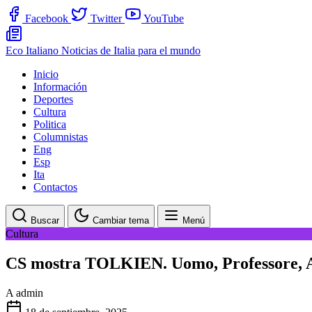
Facebook
Twitter
YouTube
Eco Italiano
Noticias de Italia para el mundo
Inicio
Información
Deportes
Cultura
Politica
Columnistas
Eng
Esp
Ita
Contactos
Buscar
Cambiar tema
Menú
Cultura
CS mostra TOLKIEN. Uomo, Professore, Auto
A
admin