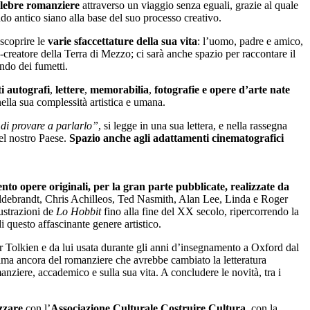
celebre romanziere
attraverso un viaggio senza eguali, grazie al quale
o antico siano alla base del suo processo creativo.
 scoprire le
varie sfaccettature della sua vita
: l’uomo, padre e amico,
-creatore della Terra di Mezzo; ci sarà anche spazio per raccontare il
ondo dei fumetti.
i autografi
,
lettere
,
memorabilia
,
fotografie e opere d’arte nate
ella sua complessità artistica e umana.
 di provare a parlarlo”
, si legge in una sua lettera, e nella rassegna
del nostro Paese.
Spazio anche agli adattamenti cinematografici
ento opere originali, per la gran parte pubblicate, realizzate da
 Hildebrandt, Chris Achilleos, Ted Nasmith, Alan Lee, Linda e Roger
lustrazioni de
Lo Hobbit
fino alla fine del XX secolo, ripercorrendo la
i questo affascinante genere artistico.
r Tolkien e da lui usata durante gli anni d’insegnamento a Oxford
dal
rima ancora del romanziere che avrebbe cambiato la letteratura
anziere, accademico e sulla sua vita. A concludere le novità, tra i
zzare
con l’
Associazione Culturale Costruire Cultura
, con la