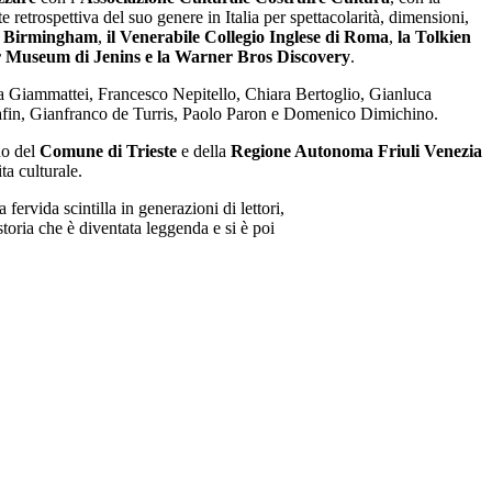
e retrospettiva del suo genere in Italia per spettacolarità, dimensioni,
di Birmingham
,
il Venerabile Collegio Inglese di Roma
,
la Tolkien
er Museum di Jenins e la Warner Bros Discovery
.
ma Giammattei, Francesco Nepitello, Chiara Bertoglio, Gianluca
rafin, Gianfranco de Turris, Paolo Paron e Domenico Dimichino.
no del
Comune di Trieste
e della
Regione Autonoma Friuli Venezia
ta culturale.
ervida scintilla in generazioni di lettori,
oria che è diventata leggenda e si è poi