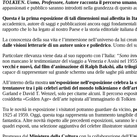
TOLKIEN. Uomo, Professore, Autore
racconta il percorso umano,
appassionati e pubblico saranno introdotti nella grandezza di questo 
Questa è la prima esposizione di tali dimensioni mai allestita in Ita
accademico, autore di saggi e pubblicazioni ancora oggi fondamentali ne
rapporto che lo ha legato al nostro Paese e la storia editoriale italiana 
La conoscenza della sua vita e l’immersione nell’universo da lui creato
dalle visioni letterarie di un autore unico e poliedrico
. Uomo del su
Particolare rilevanza viene data al suo rapporto con l’Italia:
“Sono inna
non mancano le testimonianze del viaggio a Venezia e Assisi nel 1955; cos
vecchi e nuovi, dal film d’animazione di Ralph Bakshi, alla trilog
capace di rappresentare sul grande schermo una delle saghe più ambizi
All’interno della mostra
un’esposizione nell’esposizione celebra la s
trentanove tra i più celebri artisti del mondo tolkieniano e dell’ar
Garland e David T. Wenzel, solo per citarne alcuni. Il percorso esposi
cosiddetta «Golden Age» dell’arte ispirata all’immaginario di Tolkien e 
Tra le novità in esposizione i visitatori potranno guardare da vicino,
pe
1925 al 1959. Oggi, questa toga rappresenta un frammento tangibile del
fantastica. Altre novità rispetto alle precedenti esposizioni, saranno l
quadri esposti, una selezione aggiuntiva del celebre illustratore statu
Promossa dal
Ministero della Cultura
con la collaborazione dell’
Uni