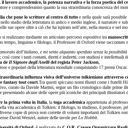
 il lavoro accademico, la potenza narrativa e la forza poetica del 
autore e comprenderanno quanto la sua straordinaria conoscenza del mond
lia che pone lo scrittore al centro di tutto
e nella quale sarà possibile
llo studio della letteratura in antico e medio inglese, il narratore e sub
delle sue opere oltre a ciò che ha ispirato nell’arte, nella musica e nel m
 si realizzano mediante un articolato percorso espositivo tra
manoscritt
o tempo, linguista e filologo, il Professore di Oxford viene raccontato n
morato dell’italiano, e mi sento alquanto sperduto senza la possibilità
ì come i tanti contatti, diretti e indiretti, con studiosi e intellettuali 
ia de
Il Signore degli Anelli
del regista Peter Jackson
,
ose e popolari della letteratura mondiale conquistando 17 premi Oscar.
traordinaria influenza visiva dell’universo tolkieniano attraverso c
te fantasy tout court
.Tra questi spiccano nomi illustri come i fratelli
tivo, curato da Davide Martini, segue un filo cronologico dalle prime il
presentando alcune delle opere più iconiche dei principali illustratori d
r la prima volta in Italia
, la
toga accademica
appartenuta al professo
la vita accademica di Tolkien: il filologo, lo studioso, il professore, p
e diverse copie di prova non corrette di volumi importanti del Tolkien rom
nitense David Wenzel, autore delle tavole per
Lo Hobbit.
versità di Oxford
, è realizzata da
C.O.R. Creare Organizzare Reali