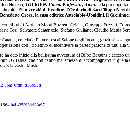
ndro Nicosia
,
TOLKIEN. Uomo, Professore, Autore
è la più important
 coinvolte:
l’Università di Reading
,
l’Oratorio di San Filippo Neri 
 Benedetto Croce
,
la casa editrice Astrolabio-Ubaldini
,
il Greising
ei contributi di Adriano Monti Buzzetti Colella, Giuseppe Pezzini, Em
berta Tosi, Salvatore Santangelo, Stefano Giuliano, Claudio Mattia Se
Catania, conclude l’itineranza al Salone degli Incanti, grazie al sosteg
ettazione con l’obiettivo di incentivare la partecipazione di tutti alla vi
re ha dato inizio alla bellissima avventura di Bilbo Baggins e acceso una f
omini. Gli stessi che non hanno mai smesso di accompagnarci in quella st
asa. E la vostra Mostra.
ad2-86af-0fdb7d16b53d
-4166-abab-35f934d8fa97