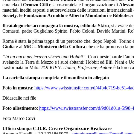
curatela di
Oronzo Cilli
e la co-curatela e l’organizzazione di
Alessa
materiali inediti esposti e autorevolezza delle istituzioni internazionali
Society
,
le Fondazioni Arnoldo e Alberto Mondadori e Biblioteca
Il catalogo che accompagna la mostra, edito da Skira
, si avvale d
Comastri, padre Guglielmo Spirito, Fabio Celoni, Davide Martini, Ro
Roma è stata la prima tappa di un percorso che, dopo Napoli, Torino e 
Giulia
e al
MiC – Ministero della Cultura
che ne ha promosso la prog
“In un buco nel terreno viveva uno Hobbit”
. Con queste parole l’auto
svelando la Terra di Mezzo e i suoi abitanti: Hobbit ed Elfi, Nani e U
trasformata in Mito:
TOLKIEN. Uomo, Professore, Autore
è la loro c
La cartella stampa completa e il manifesto in allegato
Foto in mostra
:
https://www.swisstransfer.com/d/44b4c719-bc51-4
Didascalie nei file
Foto allestimento
:
https://www.swisstransfer.com/d/9d01d01a-5f98
Foto Marco Covi
Ufficio stampa C.O.R. Creare Organizzare Realizzare
Antonio Naselli | +39 3331865970 |
antonionaselli.press@gmail.com