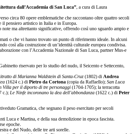
chitettura dall’Accademia di San Luca”
, a cura di Laura
averso circa 80 opere emblematiche che raccontano oltre quattro secoli
il pensiero artistico in Italia e in Europa.
no note ma altrettanto significative, offrendo così uno sguardo ampio e
ormati o che vi hanno trovato un punto di riferimento ideale. In alcuni
uendo così alla costruzione di un’identità culturale europea condivisa.
laborazione con l’Accademia Nazionale di San Luca, partner Mus-e
l Gabinetto riservato per lo studio del nudo, il Seicento e Settecento,
itratto di Marianna Waldstein di Santa-Cruz
(1802) di
Andrea
tea
(1624 c.) di
Pietro da Cortona
(copia da Raffaello);
San Luca
Villa per il diporto di tre personaggi
(1704-1705); la terracotta
7 c.);
Le Ninfe incoronano la dea dell’abbondanza
(1622 c.) di
Peter
iveduto Gramatica, che segnano il peso esercitato per secoli
nti Luca e Martina, e della sua demolizione in epoca fascista.
erse epoche.
estra e del Nudo, delle tre arti sorelle.