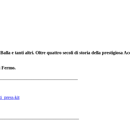
la e tanti altri. Oltre quattro secoli di storia della prestigiosa
di Fermo.
__________________________________
i_press-kit
___________________________________