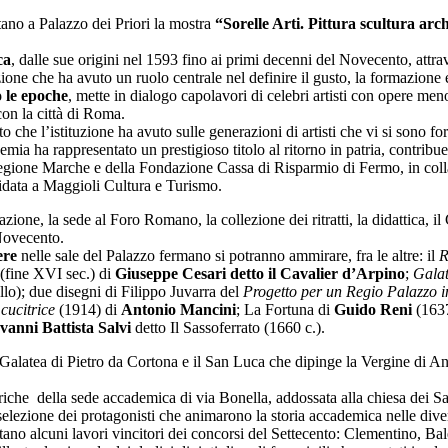
ano a Palazzo dei Priori la mostra
“Sorelle Arti. Pittura scultura ar
ca
, dalle sue origini nel 1593 fino ai primi decenni del Novecento, attr
uzione che ha avuto un ruolo centrale nel definire il gusto, la formazione e 
o le epoche
, mette in dialogo capolavori di celebri artisti con opere me
con la città di Roma.
o che l’istituzione ha avuto sulle generazioni di artisti che vi si sono f
demia ha rappresentato un prestigioso titolo al ritorno in patria, contrib
egione Marche e della Fondazione Cassa di Risparmio di Fermo, in col
idata a Maggioli Cultura e Turismo.
dazione, la sede al Foro Romano, la collezione dei ritratti, la didattica, i
 Novecento.
ere
nelle sale del Palazzo fermano si potranno ammirare, fra le altre: il
R
(fine XVI sec.) di
Giuseppe Cesari detto il Cavalier d’Arpino
;
Gala
lo); due disegni di Filippo Juvarra del
Progetto per un Regio Palazzo in 
cucitrice
(1914) di
Antonio Mancini
; La Fortuna di
Guido Reni
(163
vanni Battista Salvi
detto Il Sassoferrato (1660 c.).
alatea di Pietro da Cortona e il San Luca che dipinge la Vergine di Ant
iche della sede accademica di via Bonella, addossata alla chiesa dei Sa
a selezione dei protagonisti che animarono la storia accademica nelle div
entano alcuni lavori vincitori dei concorsi del Settecento: Clementino, Bal