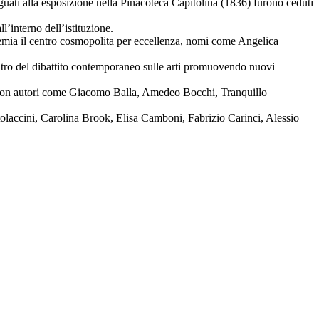
deguati alla esposizione nella Pinacoteca Capitolina (1836) furono ceduti
ll’interno dell’istituzione.
ademia il centro cosmopolita per eccellenza, nomi come Angelica
entro del dibattito contemporaneo sulle arti promuovendo nuovi
o con autori come Giacomo Balla, Amedeo Bocchi, Tranquillo
tolaccini, Carolina Brook, Elisa Camboni, Fabrizio Carinci, Alessio