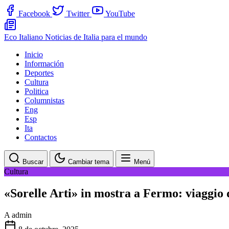
Facebook
Twitter
YouTube
Eco Italiano
Noticias de Italia para el mundo
Inicio
Información
Deportes
Cultura
Politica
Columnistas
Eng
Esp
Ita
Contactos
Buscar
Cambiar tema
Menú
Cultura
«Sorelle Arti» in mostra a Fermo: viaggio
A
admin