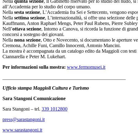
Nella
quinta sezione
, Il Gabinetto riservato per lo studio del nudo, s
all’Accademia per lo studio del corpo umano.
Nella
sesta sezione
, L’Accademia fra Sei e Settecento, vengono esposte 
Nella
settima sezione
, L’internazionalità, si offre una selezione del
Kauffmann, Anton Raphael Mengs, Peter Paul Rubens, Pierre Subleyr
Nell’
ottava sezione
, Intorno a Canova, si ricorda la funzione di gran
concorsi a sostegno dei giovani.
Nella
nona sezione
, Otto e Novecento, si documentano le aperture v
Cremona, Achille Funi, Camillo Innocenti, Antonio Mancini.
La mostra è accompagnata da un catalogo edito da Maggioli con testi i
Ciannarella e Peter M. Lukehart.
Per informazioni sulla mostra:
www.fermomusei.it
__________________________________________________
Ufficio stampa Maggioli Cultura e Turismo
Sara Stangoni Comunicazione
Sara Stangoni – tel.
339 1012800
press@sarastangoni.it
www.sarastangoni.it