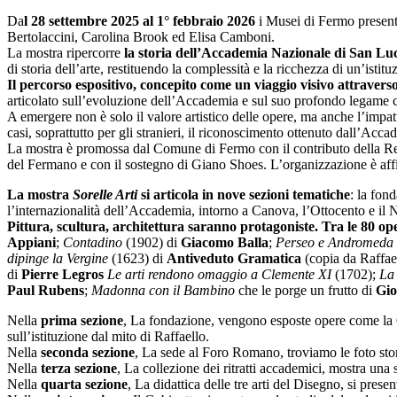
Da
l 28 settembre 2025 al 1° febbraio 2026
i Musei di Fermo present
Bertolaccini, Carolina Brook ed Elisa Camboni.
La mostra ripercorre
la storia dell’Accademia Nazionale di San Lu
di storia dell’arte, restituendo la complessità e la ricchezza di un’istit
Il percorso espositivo, concepito come un viaggio visivo attravers
articolato sull’evoluzione dell’Accademia e sul suo profondo legame 
A emergere non è solo il valore artistico delle opere, ma anche l’impatt
casi, soprattutto per gli stranieri, il riconoscimento ottenuto dall’Acca
La mostra è promossa dal Comune di Fermo con il contributo della R
del Fermano e con il sostegno di Giano Shoes. L’organizzazione è aff
La mostra
Sorelle Arti
si articola in nove sezioni tematiche
: la fon
l’internazionalità dell’Accademia, intorno a Canova, l’Ottocento e il
Pittura, scultura, architettura saranno protagoniste. Tra le 80 op
Appiani
;
Contadino
(1902) di
Giacomo Balla
;
Perseo e Andromeda
dipinge la Vergine
(1623) di
Antiveduto Gramatica
(copia da Raffael
di
Pierre Legros
Le arti rendono omaggio a Clemente XI
(1702);
La 
Paul Rubens
;
Madonna con il Bambino
che le porge un frutto di
Gio
Nella
prima sezione
, La fondazione, vengono esposte opere come la G
sull’istituzione dal mito di Raffaello.
Nella
seconda sezione
, La sede al Foro Romano, troviamo le foto stor
Nella
terza sezione
, La collezione dei ritratti accademici, mostra un
Nella
quarta sezione
, La didattica delle tre arti del Disegno, si pres