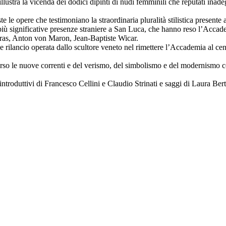
i illustra la vicenda dei dodici dipinti di nudi femminili che reputati ina
le opere che testimoniano la straordinaria pluralità stilistica presente a
le più significative presenze straniere a San Luca, che hanno reso l’Acc
as, Anton von Maron, Jean-Baptiste Wicar.
de rilancio operata dallo scultore veneto nel rimettere l’Accademia al c
erso le nuove correnti e del verismo, del simbolismo e del modernism
ntroduttivi di Francesco Cellini e Claudio Strinati e saggi di Laura Ber