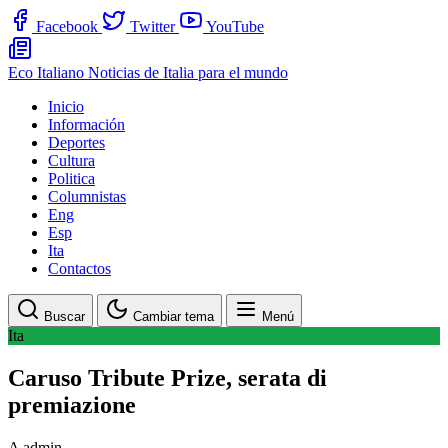
Facebook
Twitter
YouTube
Eco Italiano
Noticias de Italia para el mundo
Inicio
Información
Deportes
Cultura
Politica
Columnistas
Eng
Esp
Ita
Contactos
Buscar
Cambiar tema
Menú
Ita
Caruso Tribute Prize, serata di
premiazione
A
admin