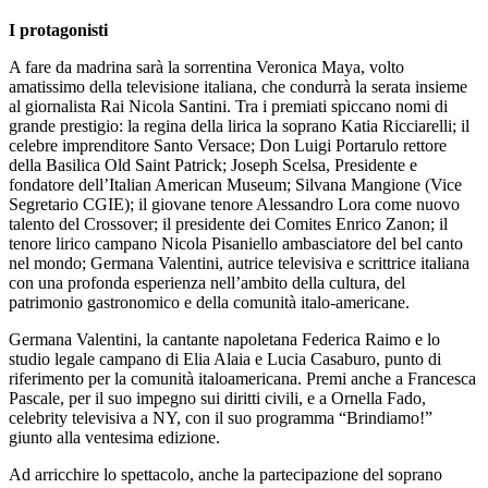
I protagonisti
A fare da madrina sarà la sorrentina Veronica Maya, volto
amatissimo della televisione italiana, che condurrà la serata insieme
al giornalista Rai Nicola Santini. Tra i premiati spiccano nomi di
grande prestigio: la regina della lirica la soprano Katia Ricciarelli; il
celebre imprenditore Santo Versace; Don Luigi Portarulo rettore
della Basilica Old Saint Patrick; Joseph Scelsa, Presidente e
fondatore dell’Italian American Museum; Silvana Mangione (Vice
Segretario CGIE); il giovane tenore Alessandro Lora come nuovo
talento del Crossover; il presidente dei Comites Enrico Zanon; il
tenore lirico campano Nicola Pisaniello ambasciatore del bel canto
nel mondo; Germana Valentini, autrice televisiva e scrittrice italiana
con una profonda esperienza nell’ambito della cultura, del
patrimonio gastronomico e della comunità italo-americane.
Germana Valentini, la cantante napoletana Federica Raimo e lo
studio legale campano di Elia Alaia e Lucia Casaburo, punto di
riferimento per la comunità italoamericana. Premi anche a Francesca
Pascale, per il suo impegno sui diritti civili, e a Ornella Fado,
celebrity televisiva a NY, con il suo programma “Brindiamo!”
giunto alla ventesima edizione.
Ad arricchire lo spettacolo, anche la partecipazione del soprano