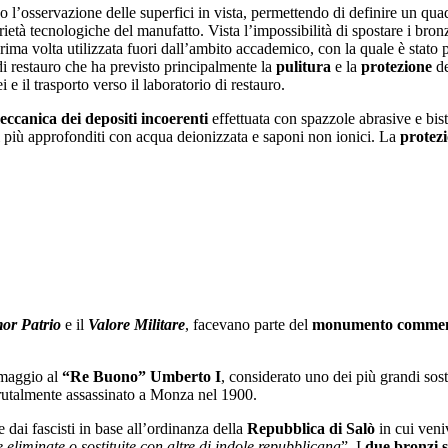
o l’osservazione delle superfici in vista, permettendo di definire un qua
età tecnologiche del manufatto. Vista l’impossibilità di spostare i bronzi
prima volta utilizzata fuori dall’ambito accademico, con la quale è stato 
 di restauro che ha previsto principalmente la
pulitura
e la
protezione
de
e il trasporto verso il laboratorio di restauro.
ccanica dei depositi incoerenti
effettuata con spazzole abrasive e bist
gi più approfonditi con acqua deionizzata e saponi non ionici. La
protezi
or Patrio
e il
Valore Militare
, facevano parte del
monumento commem
omaggio al
“Re Buono” Umberto I
, considerato uno dei più grandi sost
u brutalmente assassinato a Monza nel 1900.
dai fascisti in base all’ordinanza della
Repubblica di Salò
in cui veni
 eliminate o sostituite con altre di indole repubblicana
”. I
due bronzi s