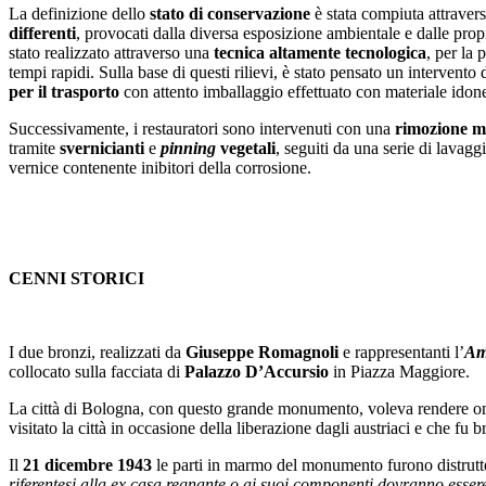
La definizione dello
stato di conservazione
è stata compiuta attravers
differenti
, provocati dalla diversa esposizione ambientale e dalle propri
stato realizzato attraverso una
tecnica altamente tecnologica
, per la 
tempi rapidi. Sulla base di questi rilievi, è stato pensato un intervento
per il trasporto
con attento imballaggio effettuato con materiale idonei 
Successivamente, i restauratori sono intervenuti con una
rimozione me
tramite
svernicianti
e
pinning
vegetali
, seguiti da una serie di lavag
vernice contenente inibitori della corrosione.
CENNI STORICI
I due bronzi, realizzati da
Giuseppe Romagnoli
e rappresentanti l’
Am
collocato sulla facciata di
Palazzo D’Accursio
in Piazza Maggiore.
La città di Bologna, con questo grande monumento, voleva rendere 
visitato la città in occasione della liberazione dagli austriaci e che f
Il
21 dicembre 1943
le parti in marmo del monumento furono distrutte 
riferentesi alla ex casa regnante o ai suoi componenti dovranno essere