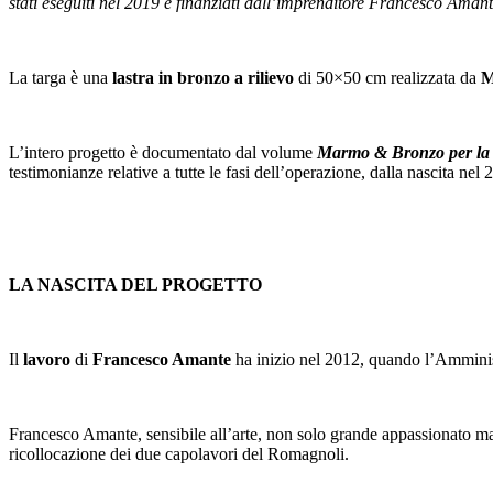
stati eseguiti nel 2019 e finanziati dall’imprenditore Francesco Aman
La targa è una
lastra in bronzo a rilievo
di 50×50 cm realizzata da
M
L’intero progetto è documentato dal volume
Marmo & Bronzo per la c
testimonianze relative a tutte le fasi dell’operazione, dalla nascita nel 
LA NASCITA DEL PROGETTO
Il
lavoro
di
Francesco Amante
ha inizio nel 2012, quando l’Amminist
Francesco Amante, sensibile all’arte, non solo grande appassionato ma atti
ricollocazione dei due capolavori del Romagnoli.