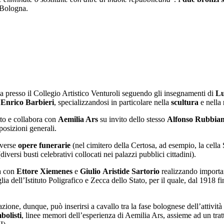
 Bologna.
a presso il Collegio Artistico Venturoli seguendo gli insegnamenti di
Lu
i
Enrico Barbieri
, specializzandosi in particolare nella
scultura
e nella
tto e collabora con
Aemilia Ars
su invito dello stesso
Alfonso Rubbian
posizioni generali.
iverse
opere funerarie
(nel cimitero della Certosa, ad esempio, la cella 
diversi busti celebrativi collocati nei palazzi pubblici cittadini).
ra con
Ettore Xiemenes
e
Giulio
Aristide Sartorio
realizzando importan
 dell’Istituto Poligrafico e Zecca dello Stato, per il quale, dal 1918 fi
cazione, dunque, può inserirsi a cavallo tra la fase bolognese dell’attivi
bolisti
, linee memori dell’esperienza di Aemilia Ars, assieme ad un tra