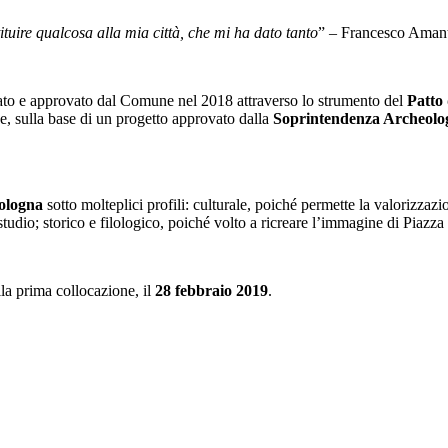
ituire qualcosa alla mia città, che mi ha dato tanto
” – Francesco Aman
iato e approvato dal Comune nel 2018 attraverso lo strumento del
Patto
one, sulla base di un progetto approvato dalla
Soprintendenza Archeologi
Bologna
sotto molteplici profili: culturale, poiché permette la valorizz
 studio; storico e filologico, poiché volto a ricreare l’immagine di Piaz
la prima collocazione, il
28 febbraio 2019
.