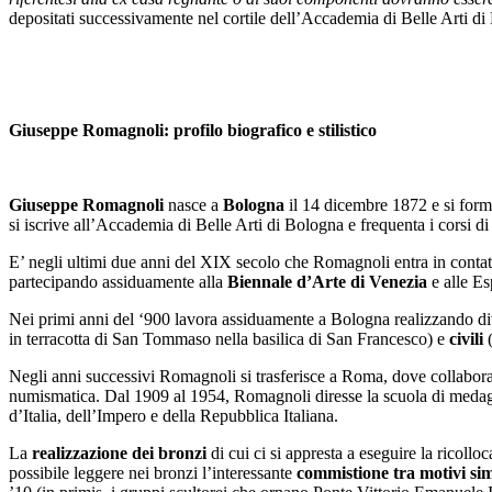
depositati successivamente nel cortile dell’Accademia di Belle Arti di
Giuseppe Romagnoli: profilo biografico e stilistico
Giuseppe Romagnoli
nasce a
Bologna
il 14 dicembre 1872 e si form
si iscrive all’Accademia di Belle Arti di Bologna e frequenta i corsi d
E’ negli ultimi due anni del XIX secolo che Romagnoli entra in conta
partecipando assiduamente alla
Biennale d’Arte di Venezia
e alle Es
Nei primi anni del ‘900 lavora assiduamente a Bologna realizzando d
in terracotta di San Tommaso nella basilica di San Francesco) e
civili
(
Negli anni successivi Romagnoli si trasferisce a Roma, dove collabo
numismatica. Dal 1909 al 1954, Romagnoli diresse la scuola di medaglia
d’Italia, dell’Impero e della Repubblica Italiana.
La
realizzazione dei bronzi
di cui ci si appresta a eseguire la ricollo
possibile leggere nei bronzi l’interessante
commistione tra motivi sim