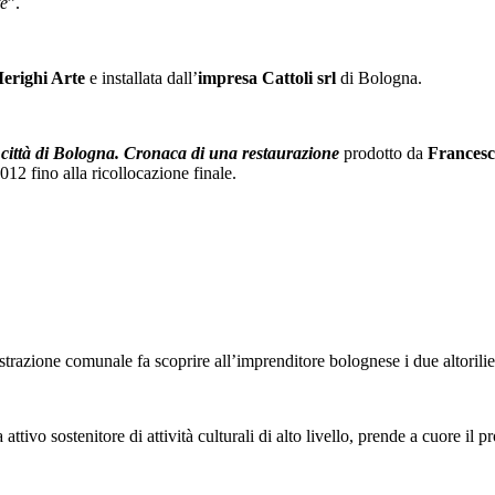
te
”.
erighi Arte
e installata dall’
impresa Cattoli srl
di Bologna.
ittà di Bologna. Cronaca di una restaurazione
prodotto da
Frances
2012 fino alla ricollocazione finale.
razione comunale fa scoprire all’imprenditore bolognese i due altorili
vo sostenitore di attività culturali di alto livello, prende a cuore il prog