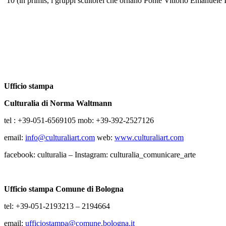
’10 (in primis, i gruppi scultorei che ornano Ponte Vittorio Emanuele I
Ufficio stampa
Culturalia di Norma Waltmann
tel : +39-051-6569105 mob: +39-392-2527126
email:
info@culturaliart.com
web:
www.culturaliart.com
facebook: culturalia – Instagram: culturalia_comunicare_arte
Ufficio stampa Comune di Bologna
tel: +39-051-2193213 – 2194664
email:
ufficiostampa@comune.bologna.
it