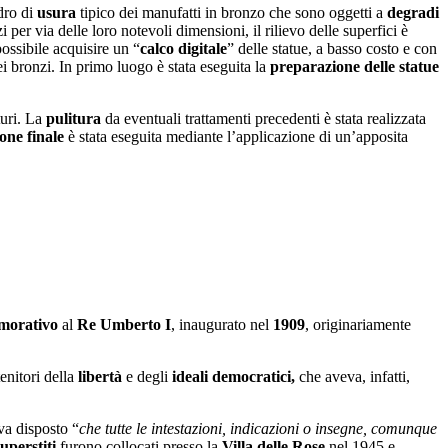
dro di
usura
tipico dei manufatti in bronzo che sono oggetti a
degradi
 per via delle loro notevoli dimensioni, il rilievo delle superfici è
possibile acquisire un “
calco digitale
” delle statue, a basso costo e con
i bronzi. In primo luogo è stata eseguita la
preparazione delle statue
uri. La
pulitura
da eventuali trattamenti precedenti è stata realizzata
one finale
è stata eseguita mediante l’applicazione di un’apposita
orativo
al
Re Umberto I
, inaugurato nel
1909
, originariamente
enitori della
libertà
e degli
ideali democratici,
che aveva, infatti,
va disposto “
che tutte le intestazioni, indicazioni o insegne, comunque
uperstiti
furono collocati presso la
Villa delle Rose
nel 1945 e