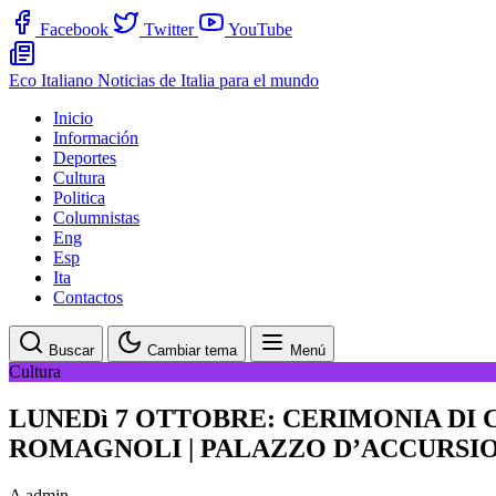
Facebook
Twitter
YouTube
Eco Italiano
Noticias de Italia para el mundo
Inicio
Información
Deportes
Cultura
Politica
Columnistas
Eng
Esp
Ita
Contactos
Buscar
Cambiar tema
Menú
Cultura
LUNEDì 7 OTTOBRE: CERIMONIA DI 
ROMAGNOLI | PALAZZO D’ACCURSIO
A
admin