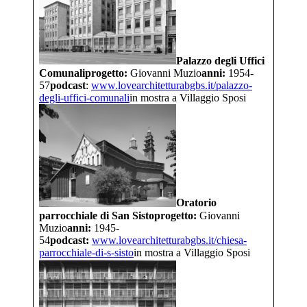
Palazzo degli Uffici
Comunali
progetto:
Giovanni Muzio
anni:
1954-
57
podcast
:
www.lovearchitetturabgbs.it/
palazzo-
degli-uffici-comunali
in mostra a Villaggio Sposi
Oratorio
parrocchiale di San Sisto
progetto:
Giovanni
Muzio
anni:
1945-
54
podcast:
www.lovearchitetturabgbs.it/
chiesa-
parrocchiale-di-s-sisto
in mostra a Villaggio Sposi