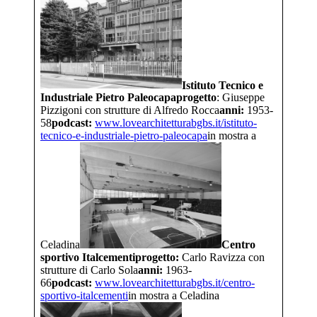
Istituto Tecnico e
Industriale Pietro Paleocapa
progetto
: Giuseppe
Pizzigoni con strutture di Alfredo Rocca
anni:
1953-
58
podcast:
www.lovearchitetturabgbs.it/
istituto-
tecnico-e-
industriale-pietro-paleocapa
in mostra a
Celadina
Centro
sportivo Italcementi
progetto:
Carlo Ravizza con
strutture di Carlo Sola
anni:
1963-
66
podcast:
www.lovearchitetturabgbs.it/
centro-
sportivo-italcementi
in mostra a Celadina