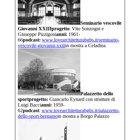
Seminario vescovile
Giovanni XXIII
progetto
: Vito Sonzogni e
Giuseppe Pizzigoni
anni:
1961-
66
podcast:
www.lovearchitetturabgbs.it/
seminario-
vescovile-giovanni-
xxiii
in mostra a Celadina
Palazzetto dello
sport
progetto:
Giancarlo Eynard con strutture di
Luigi Bacci
anni:
1959-
62
podcast
:
www.lovearchitetturabgbs.it/
palazzetto-
dello-sport-bergamo
in mostra a Borgo Palazzo