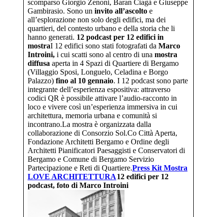
scomparso Giorgio Zenoni, Baran Ciagà e Giuseppe
Gambirasio. Sono un
invito all’ascolto
e
all’esplorazione non solo degli edifici, ma dei
quartieri, del contesto urbano e della storia che li
hanno generati.
12 podcast per 12 edifici in
mostra
I 12 edifici sono stati fotografati da
Marco
Introini,
i cui scatti sono al centro di una
mostra
diffusa
aperta in 4 Spazi di Quartiere di Bergamo
(Villaggio Sposi, Longuelo, Celadina e Borgo
Palazzo)
fino al 10 gennaio
. I 12 podcast sono parte
integrante dell’esperienza espositiva: attraverso
codici QR è possibile attivare l’audio-racconto in
loco e vivere così un’esperienza immersiva in cui
architettura, memoria urbana e comunità si
incontrano.La mostra è organizzata dalla
collaborazione di Consorzio Sol.Co Città Aperta,
Fondazione Architetti Bergamo e Ordine degli
Architetti Pianificatori Paesaggisti e Conservatori di
Bergamo e Comune di Bergamo Servizio
Partecipazione e Reti di Quartiere.
Press Kit Mostra
LOVE ARCHITETTURA
12 edifici per 12
podcast, foto di Marco Introini