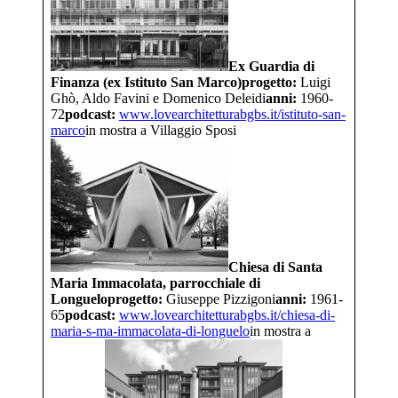
Ex Guardia di
Finanza (ex Istituto San Marco)
progetto:
Luigi
Ghò, Aldo Favini e Domenico Deleidi
anni:
1960-
72
podcast:
www.lovearchitetturabgbs.it/
istituto-san-
marco
in mostra a Villaggio Sposi
Chiesa di Santa
Maria Immacolata, parrocchiale di
Longuelo
progetto:
Giuseppe Pizzigoni
anni:
1961-
65
podcast:
www.lovearchitetturabgbs.it/
chiesa-di-
maria-s-ma-
immacolata-di-longuelo
in mostra a