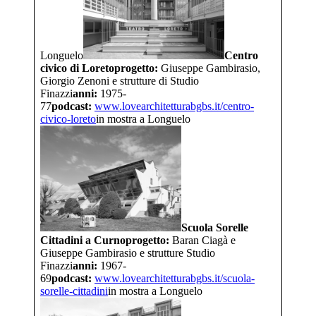
Longuelo
Centro
civico di Loreto
progetto:
Giuseppe Gambirasio,
Giorgio Zenoni e strutture di Studio
Finazzi
anni:
1975-
77
podcast:
www.lovearchitetturabgbs.it/
centro-
civico-loreto
in mostra a Longuelo
Scuola Sorelle
Cittadini a Curno
progetto:
Baran Ciagà e
Giuseppe Gambirasio e strutture Studio
Finazzi
anni:
1967-
69
podcast:
www.lovearchitetturabgbs.it/
scuola-
sorelle-cittadini
in mostra a Longuelo