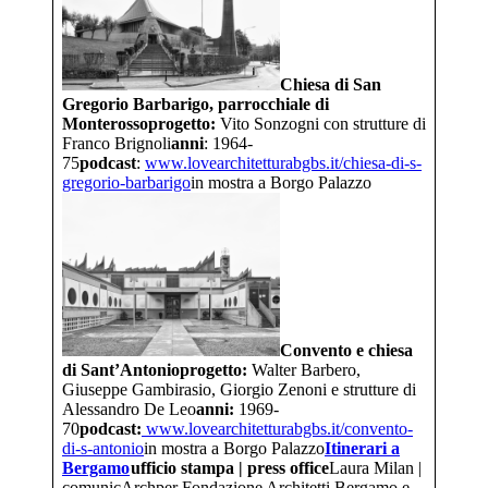
Chiesa di San
Gregorio Barbarigo, parrocchiale di
Monterosso
progetto:
Vito Sonzogni con strutture di
Franco Brignoli
anni
: 1964-
75
podcast
:
www.lovearchitetturabgbs.it/
chiesa-di-s-
gregorio-barbarigo
in mostra a Borgo Palazzo
Convento e chiesa
di Sant’Antonio
progetto:
Walter Barbero,
Giuseppe Gambirasio, Giorgio Zenoni e strutture di
Alessandro De Leo
anni:
1969-
70
podcast:
www.lovearchitetturabgbs.it/
convento-
di-s-antonio
in mostra a Borgo Palazzo
Itinerari a
Bergamo
ufficio stampa | press office
Laura Milan |
comunicArchper Fondazione Architetti Bergamo e