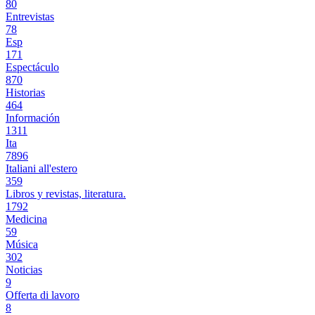
80
Entrevistas
78
Esp
171
Espectáculo
870
Historias
464
Información
1311
Ita
7896
Italiani all'estero
359
Libros y revistas, literatura.
1792
Medicina
59
Música
302
Noticias
9
Offerta di lavoro
8