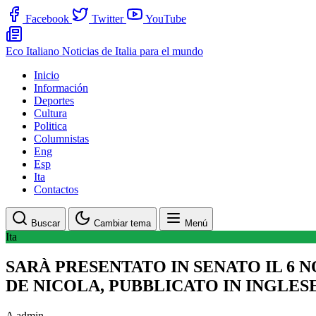
Facebook
Twitter
YouTube
Eco Italiano
Noticias de Italia para el mundo
Inicio
Información
Deportes
Cultura
Politica
Columnistas
Eng
Esp
Ita
Contactos
Buscar
Cambiar tema
Menú
Ita
SARÀ PRESENTATO IN SENATO IL 6 
DE NICOLA, PUBBLICATO IN INGLES
A
admin