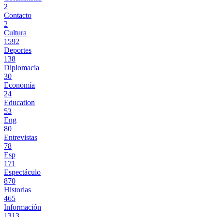
2
Contacto
2
Cultura
1592
Deportes
138
Diplomacia
30
Economía
24
Education
53
Eng
80
Entrevistas
78
Esp
171
Espectáculo
870
Historias
465
Información
1313