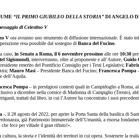
OLUME
“IL PRIMO GIUBILEO DELLA STORIA”
DI ANGELO D
messaggio di Celestino V
no V
ora avranno uno strumento di diffusione internazionale. È stato infatt
erazione resa possibile dal sostegno di
Banca del Fucino
.
 a caso,
in Senato a Roma, il 6 novembre prossimo
alle ore
10:30
pre
tel Sigismondi
, interverranno, oltre al proponente e all’Autore,
Guido Q
residente emerito del Pontificio Consiglio per i Testi Legislativi;
Fabriz
xtra;
Mauro Masi
– Presidente Banca del Fucino;
Francesca Pompa
–
e dell’Aquila.
ncesca Pompa
– in prestigiosi contesti quali in Campidoglio a Roma, a
nclusivo a dicembre nella cornice di Madonna di Campiglio (Trento), abb
triganti, trattati dal libro, in cui l’Autore ha concentrato i suoi precede
a
-, il 28 agosto del 2022, per aprire la Porta Santa della basilica di S
 Perdonanza, già Patrimonio Immateriale dell’Umanità, a risorsa fondame
he fece per viltade il gran rifiuto!».
ultura, la storia e l’identità dei territori in cui opera. Sostenere la re