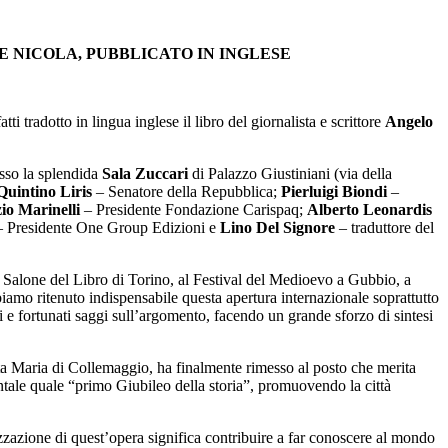
E NICOLA, PUBBLICATO IN INGLESE
i tradotto in lingua inglese il libro del giornalista e scrittore
Angelo
sso la splendida
Sala Zuccari
di Palazzo Giustiniani (via della
uintino Liris
– Senatore della Repubblica;
Pierluigi Biondi
–
io Marinelli
– Presidente Fondazione Carispaq;
Alberto Leonardis
 Presidente One Group Edizioni e
Lino Del Signore
– traduttore del
l Salone del Libro di Torino, al Festival del Medioevo a Gubbio, a
iamo ritenuto indispensabile questa apertura internazionale soprattutto
nti e fortunati saggi sull’argomento, facendo un grande sforzo di sintesi
anta Maria di Collemaggio, ha finalmente rimesso al posto che merita
ntale quale “primo Giubileo della storia”, promuovendo la città
alizzazione di quest’opera significa contribuire a far conoscere al mondo