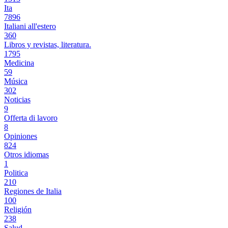
Ita
7896
Italiani all'estero
360
Libros y revistas, literatura.
1795
Medicina
59
Música
302
Noticias
9
Offerta di lavoro
8
Opiniones
824
Otros idiomas
1
Politica
210
Regiones de Italia
100
Religión
238
Salud