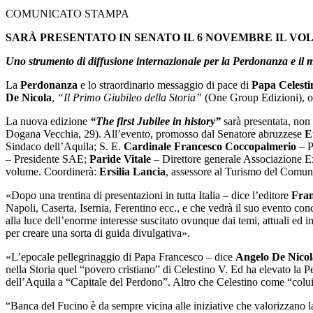
COMUNICATO STAMPA
SARÀ PRESENTATO IN SENATO IL 6 NOVEMBRE IL V
Uno strumento di diffusione internazionale per la Perdonanza e il 
La
Perdonanza
e lo straordinario messaggio di pace di
Papa Celesti
De Nicola
,
“Il Primo Giubileo della Storia”
(One Group Edizioni), op
La nuova edizione
“The first Jubilee in history”
sarà presentata, non
Dogana Vecchia, 29). All’evento, promosso dal Senatore abruzzese
E
Sindaco dell’Aquila; S. E.
Cardinale Francesco Coccopalmerio
– P
– Presidente SAE;
Paride Vitale
– Direttore generale Associazione E
volume. Coordinerà:
Ersilia Lancia
, assessore al Turismo del Comun
«Dopo una trentina di presentazioni in tutta Italia – dice l’editore
Fra
Napoli, Caserta, Isernia, Ferentino ecc., e che vedrà il suo evento co
alla luce dell’enorme interesse suscitato ovunque dai temi, attuali ed in
per creare una sorta di guida divulgativa».
«L’epocale pellegrinaggio di Papa Francesco – dice
Angelo De Nicol
nella Storia quel “povero cristiano” di Celestino V. Ed ha elevato la
dell’Aquila a “Capitale del Perdono”. Altro che Celestino come “colui c
“Banca del Fucino è da sempre vicina alle iniziative che valorizzano la c