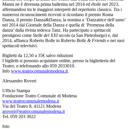
Manni ne è divenuta prima ballerina nel 2014 ed
étoile
nel 2023,
affermandosi tra le maggiori interpreti del repertorio classico. Tra i
numerosi riconoscimenti ricevuti si ricordano il premio Roma
Danza, il premio Danza&Danza, la nomina a ‘Danzatrice dell’anno’
nel 2014 dal Giornale della Danza e quella di ‘Promessa della
danza’ dalla rivista tedesca Tanz. Ha partecipato a spettacoli
prestigiosi come
Stelle del XXI secolo
(a San Pietroburgo) e, dal
2014, affianca Roberto Bolle in
Roberto Bolle & Friends
e nei suoi
spettacoli televisivi.
Biglietti da 12,50 a 35€ salvo riduzioni
I biglietti si possono acquistare online, presso la biglietteria del
Teatro, o telefonando allo 059 2033010.
Info
www.teatrocomunalemodena.it
.
Alessandro Roveri
Ufficio Stampa
Fondazione Teatro Comunale di Modena
www.teatrocomunalemodena.it
Via del Teatro 8, 41121 Modena
aroveri@teatrocomunalemodena.it
Tel. 059 203 3022
foto