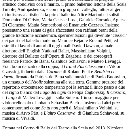
artistico condiviso con il marito, il primo ballerino lettone della Scala
Timofej Andrijashenko, e con un gruppo di colleghi, tutti scaligeri,
di indiscussa artisticità: la prima ballerina Alice Mariani e i solisti
Domenico Di Cristo, Maria Celeste Losa, Gabriele Corrado, Agnese
Di Clemente, Mattia Semperboni ed Emanuele Cazzato. Insieme
presentano una serata di gala sfaccettata con raffinati brani della
grande tradizione accademica, sperimentazioni già divenute ‘classici’
dei padri del balletto moderno Maurice Béjart e Roland Petit, ed
estratti di lavori di autori di oggi quali David Dawson, attuale
direttore dell’English National Ballet, Massimiliano Volpini,
direttore del Balletto dell’Opera di Zagabria, e dei coreografi
freelance Patrick de Bana, Gianluca Schiavoni e Matteo Levaggi.
Fra i brani danzati dalla coppia, il
Grand Pas Classique
di Viktor
Gzovskij, il duetto dalla
Carmen
di Roland Petit e
Beddrha ci
dormi
, firmato da Patrick de Bana sulle musiche di Paolo Buonvino,
un omaggio dell’
étoile
salentina alla sua terra. Gemme preziose del
repertorio ottocentesco tempestano poi la serata: il lirico passo a due
del cigno bianco dal
Lago dei cigni
di Petipa-Čajkovskij,
Il Corsaro
,
il
Largo
di Matteo Levaggi – sulla Suite n. 1 in sol maggiore per
violoncello solo di Johann Sebastian Bach – insieme ad altri pezzi
contemporanei come
Se tu non parli
di Massimiliano Volpini, su
musica di Arvo Pärt, e
L’altro Casanova
, di Gianluca Schiavoni, su
musica di Vivaldi.
Entrata nel Corpo di Ballo del Teatro alla Scala nel 2013, Nicoletta