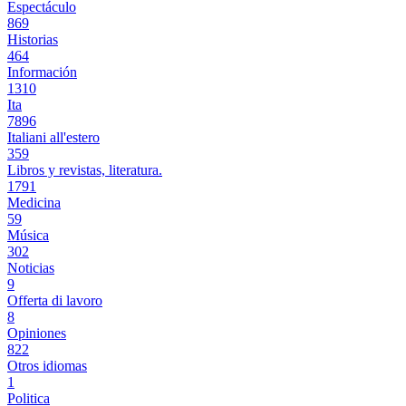
Espectáculo
869
Historias
464
Información
1310
Ita
7896
Italiani all'estero
359
Libros y revistas, literatura.
1791
Medicina
59
Música
302
Noticias
9
Offerta di lavoro
8
Opiniones
822
Otros idiomas
1
Politica